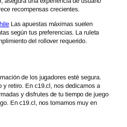
 asegura una experiencia de usuario
rece recompensas crecientes.
hile
Las apuestas máximas suelen
ntas según tus preferencias. La ruleta
plimiento del rollover requerido.
ormación de los jugadores esté segura.
o y retiro. En c19.cl, nos dedicamos a
rmadas y disfrutes de tu tiempo de juego
juego. En c19.cl, nos tomamos muy en