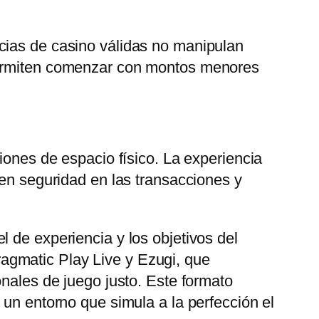
cias de casino válidas no manipulan
 permiten comenzar con montos menores
iones de espacio físico. La experiencia
cen seguridad en las transacciones y
 de experiencia y los objetivos del
agmatic Play Live y Ezugi, que
onales de juego justo. Este formato
 un entorno que simula a la perfección el