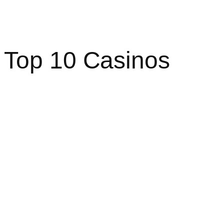
: Top 10 Casinos