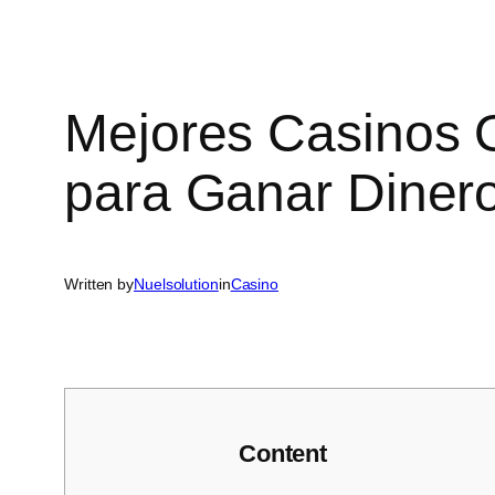
Mejores Casinos O
para Ganar Diner
Written by
Nuelsolution
in
Casino
Content