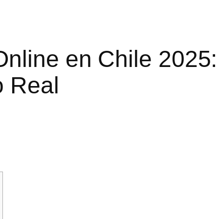
nline en Chile 2025
o Real