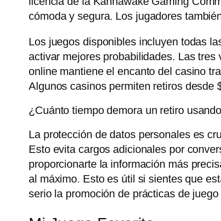
licencia de la Kahnawake Gaming Commis
cómoda y segura. Los jugadores también
Los juegos disponibles incluyen todas la
activar mejores probabilidades. Las tres 
online mantiene el encanto del casino tr
Algunos casinos permiten retiros desde
¿Cuánto tiempo demora un retiro usand
La protección de datos personales es cruc
Esto evita cargos adicionales por conver
proporcionarte la información más precis
al máximo. Esto es útil si sientes que e
serio la promoción de prácticas de juego