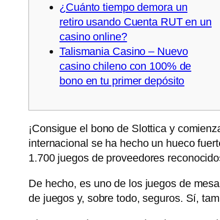
¿Cuánto tiempo demora un
retiro usando Cuenta RUT en un
casino online?
Talismania Casino – Nuevo
casino chileno con 100% de
bono en tu primer depósito
¡Consigue el bono de Slottica y comienza
internacional se ha hecho un hueco fuer
1.700 juegos de proveedores reconocidos.
De hecho, es uno de los juegos de mesa 
de juegos y, sobre todo, seguros. Sí, ta