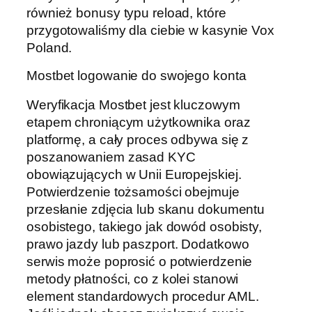
również bonusy typu reload, które
przygotowaliśmy dla ciebie w kasynie Vox
Poland.
Mostbet logowanie do swojego konta
Weryfikacja Mostbet jest kluczowym
etapem chroniącym użytkownika oraz
platformę, a cały proces odbywa się z
poszanowaniem zasad KYC
obowiązujących w Unii Europejskiej.
Potwierdzenie tożsamości obejmuje
przesłanie zdjęcia lub skanu dokumentu
osobistego, takiego jak dowód osobisty,
prawo jazdy lub paszport. Dodatkowo
serwis może poprosić o potwierdzenie
metody płatności, co z kolei stanowi
element standardowych procedur AML.