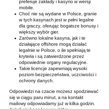
preferuje zakłady i kasyno w wersji
mobile.
Choć nie są wydane w Polsce, granie
w tych kasynach jest w pełni legalne
dla graczy, oferując bogatsze bonusy i
większy wybór gier.
Zarówno lokalne kasyna, jak i te
działające offshore mogą działać
legalnie w Polsce, o ile spełniają te
kryteria i są zatwierdzone przez
odpowiednie organy regulacyjne.
Takie licencje zapewniają wysoki
poziom bezpieczeństwa, uczciwości i
ochrony danych.
Odpowiedzi na czacie możesz spodziewać
się w ciągu paru minut, a na kontakt
mailowy odpowiadamy już w kilka godzin.