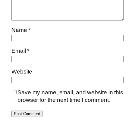
Name
*
Email
*
Website
Save my name, email, and website in this
browser for the next time I comment.