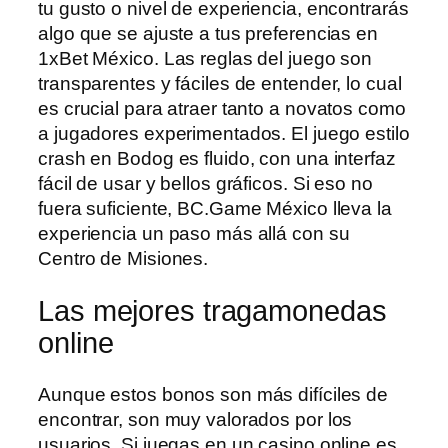
tu gusto o nivel de experiencia, encontrarás
algo que se ajuste a tus preferencias en
1xBet México. Las reglas del juego son
transparentes y fáciles de entender, lo cual
es crucial para atraer tanto a novatos como
a jugadores experimentados. El juego estilo
crash en Bodog es fluido, con una interfaz
fácil de usar y bellos gráficos. Si eso no
fuera suficiente, BC.Game México lleva la
experiencia un paso más allá con su
Centro de Misiones.
Las mejores tragamonedas
online
Aunque estos bonos son más difíciles de
encontrar, son muy valorados por los
usuarios. Si juegas en un casino online es