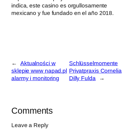
indica, este casino es orgullosamente
mexicano y fue fundado en el año 2018.
←
Aktualności w
Schlüsselmomente
sklepie www napad.pl
Privatpraxis Cornelia
alarmy i monitoring
Dilly Fulda
→
Comments
Leave a Reply