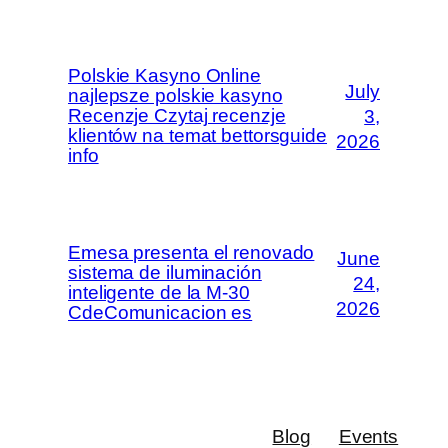
Polskie Kasyno Online
July
najlepsze polskie kasyno
Recenzje Czytaj recenzje
3,
klientów na temat bettorsguide
2026
info
Emesa presenta el renovado
June
sistema de iluminación
24,
inteligente de la M-30
2026
CdeComunicacion es
Blog
Events