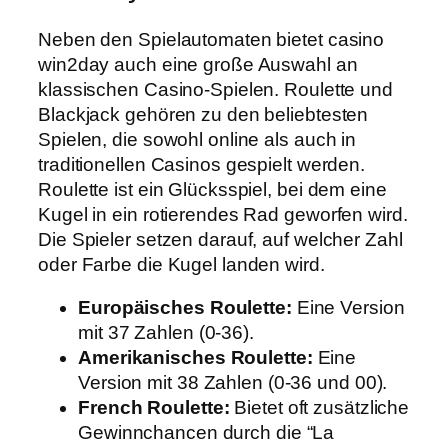
Neben den Spielautomaten bietet casino
win2day auch eine große Auswahl an
klassischen Casino-Spielen. Roulette und
Blackjack gehören zu den beliebtesten
Spielen, die sowohl online als auch in
traditionellen Casinos gespielt werden.
Roulette ist ein Glücksspiel, bei dem eine
Kugel in ein rotierendes Rad geworfen wird.
Die Spieler setzen darauf, auf welcher Zahl
oder Farbe die Kugel landen wird.
Europäisches Roulette:
Eine Version
mit 37 Zahlen (0-36).
Amerikanisches Roulette:
Eine
Version mit 38 Zahlen (0-36 und 00).
French Roulette:
Bietet oft zusätzliche
Gewinnchancen durch die “La