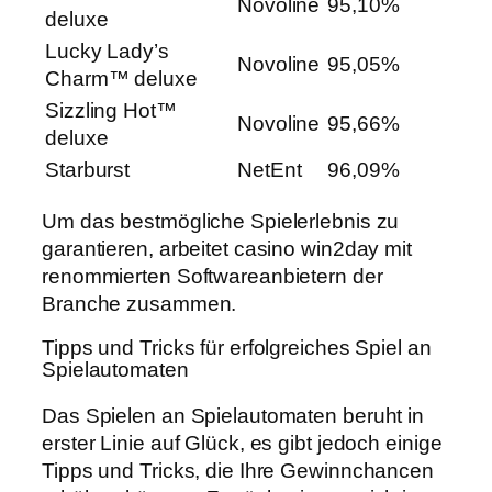
Novoline
95,10%
deluxe
Lucky Lady’s
Novoline
95,05%
Charm™ deluxe
Sizzling Hot™
Novoline
95,66%
deluxe
Starburst
NetEnt
96,09%
Um das bestmögliche Spielerlebnis zu
garantieren, arbeitet casino win2day mit
renommierten Softwareanbietern der
Branche zusammen.
Tipps und Tricks für erfolgreiches Spiel an
Spielautomaten
Das Spielen an Spielautomaten beruht in
erster Linie auf Glück, es gibt jedoch einige
Tipps und Tricks, die Ihre Gewinnchancen