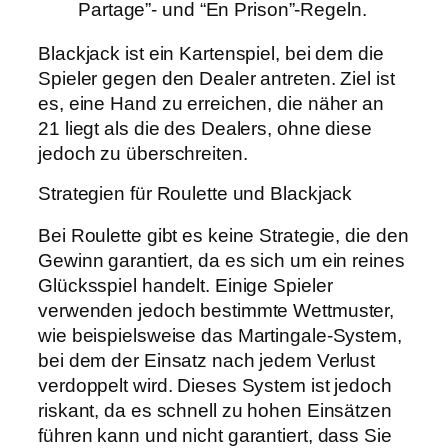
Partage”- und “En Prison”-Regeln.
Blackjack ist ein Kartenspiel, bei dem die
Spieler gegen den Dealer antreten. Ziel ist
es, eine Hand zu erreichen, die näher an
21 liegt als die des Dealers, ohne diese
jedoch zu überschreiten.
Strategien für Roulette und Blackjack
Bei Roulette gibt es keine Strategie, die den
Gewinn garantiert, da es sich um ein reines
Glücksspiel handelt. Einige Spieler
verwenden jedoch bestimmte Wettmuster,
wie beispielsweise das Martingale-System,
bei dem der Einsatz nach jedem Verlust
verdoppelt wird. Dieses System ist jedoch
riskant, da es schnell zu hohen Einsätzen
führen kann und nicht garantiert, dass Sie