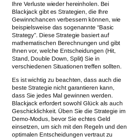
Ihre Verluste wieder hereinholen. Bei
Blackjack gibt es Strategien, die Ihre
Gewinnchancen verbessern können, wie
beispielsweise das sogenannte “Basic
Strategy”. Diese Strategie basiert auf
mathematischen Berechnungen und gibt
Ihnen vor, welche Entscheidungen (Hit,
Stand, Double Down, Split) Sie in
verschiedenen Situationen treffen sollten.
Es ist wichtig zu beachten, dass auch die
beste Strategie nicht garantieren kann,
dass Sie jedes Mal gewinnen werden.
Blackjack erfordert sowohl Glück als auch
Geschicklichkeit. Üben Sie die Strategie im
Demo-Modus, bevor Sie echtes Geld
einsetzen, um sich mit den Regeln und den
optimalen Entscheidungen vertraut zu