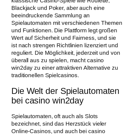
klassische Casino-Spiele wie Roulette,
Blackjack und Poker, aber auch eine
beeindruckende Sammlung an
Spielautomaten mit verschiedenen Themen
und Funktionen. Die Plattform legt großen
Wert auf Sicherheit und Fairness, und sie
ist nach strengen Richtlinien lizenziert und
reguliert. Die Möglichkeit, jederzeit und von
überall aus zu spielen, macht casino
win2day zu einer attraktiven Alternative zu
traditionellen Spielcasinos.
Die Welt der Spielautomaten
bei casino win2day
Spielautomaten, oft auch als Slots
bezeichnet, sind das Herzstück vieler
Online-Casinos, und auch bei casino