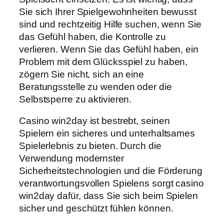
Sie sich Ihrer Spielgewohnheiten bewusst
sind und rechtzeitig Hilfe suchen, wenn Sie
das Gefühl haben, die Kontrolle zu
verlieren. Wenn Sie das Gefühl haben, ein
Problem mit dem Glücksspiel zu haben,
zögern Sie nicht, sich an eine
Beratungsstelle zu wenden oder die
Selbstsperre zu aktivieren.
Casino win2day ist bestrebt, seinen
Spielern ein sicheres und unterhaltsames
Spielerlebnis zu bieten. Durch die
Verwendung modernster
Sicherheitstechnologien und die Förderung
verantwortungsvollen Spielens sorgt casino
win2day dafür, dass Sie sich beim Spielen
sicher und geschützt fühlen können.