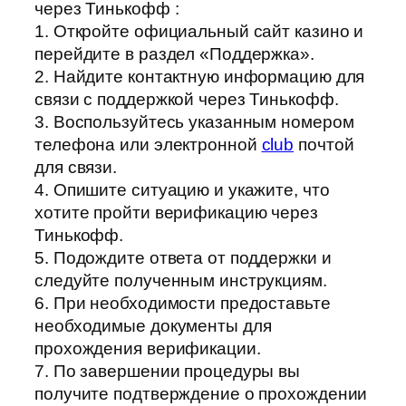
через Тинькофф :
1. Откройте официальный сайт казино и
перейдите в раздел «Поддержка».
2. Найдите контактную информацию для
связи с поддержкой через Тинькофф.
3. Воспользуйтесь указанным номером
телефона или электронной
club
почтой
для связи.
4. Опишите ситуацию и укажите, что
хотите пройти верификацию через
Тинькофф.
5. Подождите ответа от поддержки и
следуйте полученным инструкциям.
6. При необходимости предоставьте
необходимые документы для
прохождения верификации.
7. По завершении процедуры вы
получите подтверждение о прохождении