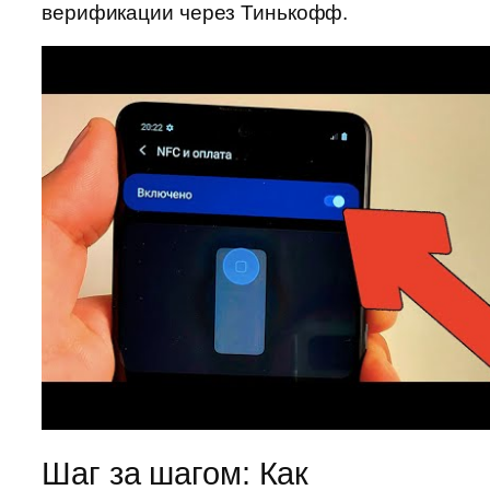
верификации через Тинькофф.
Шаг за шагом: Как