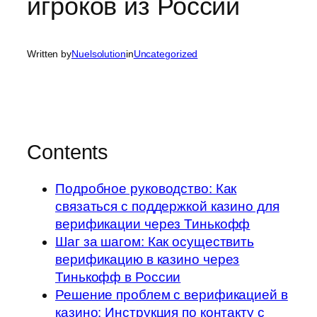
игроков из России
Written by
Nuelsolution
in
Uncategorized
Contents
Подробное руководство: Как
связаться с поддержкой казино для
верификации через Тинькофф
Шаг за шагом: Как осуществить
верификацию в казино через
Тинькофф в России
Решение проблем с верификацией в
казино: Инструкция по контакту с