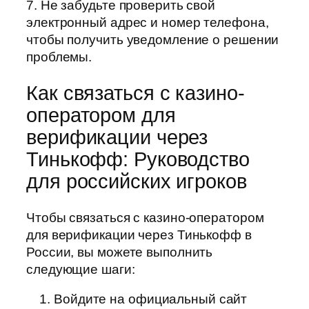
7. Не забудьте проверить свой
электронный адрес и номер телефона,
чтобы получить уведомление о решении
проблемы.
Как связаться с казино-
оператором для
верификации через
Тинькофф: Руководство
для российских игроков
Чтобы связаться с казино-оператором
для верификации через Тинькофф в
России, вы можете выполнить
следующие шаги:
Войдите на официальный сайт