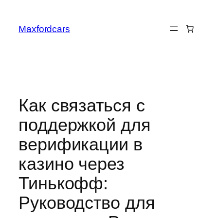
Skip
to
Maxfordcars
content
Как связаться с
поддержкой для
верификации в
казино через
Тинькофф:
Руководство для