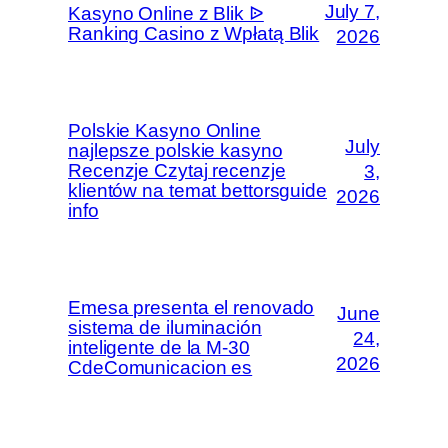
July 7,
Kasyno Online z Blik ᐉ
Ranking Casino z Wpłatą Blik
2026
Polskie Kasyno Online
July
najlepsze polskie kasyno
Recenzje Czytaj recenzje
3,
klientów na temat bettorsguide
2026
info
Emesa presenta el renovado
June
sistema de iluminación
24,
inteligente de la M-30
2026
CdeComunicacion es