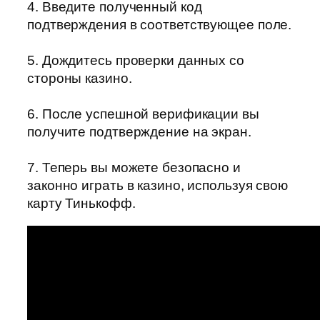
4. Введите полученный код
подтверждения в соответствующее поле.
5. Дождитесь проверки данных со
стороны казино.
6. После успешной верификации вы
получите подтверждение на экран.
7. Теперь вы можете безопасно и
законно играть в казино, используя свою
карту Тинькофф.