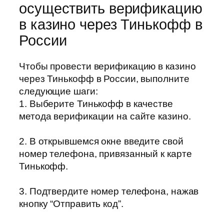
осуществить верификацию
в казино через Тинькофф в
России
Чтобы провести верификацию в казино
через Тинькофф в России, выполните
следующие шаги:
1. Выберите Тинькофф в качестве
метода верификации на сайте казино.
2. В открывшемся окне введите свой
номер телефона, привязанный к карте
Тинькофф.
3. Подтвердите номер телефона, нажав
кнопку “Отправить код”.