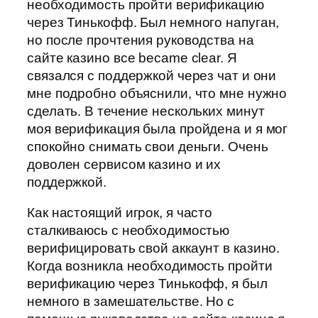
необходимость пройти верификацию
через Тинькофф. Был немного напуган,
но после прочтения руководства на
сайте казино все became clear. Я
связался с поддержкой через чат и они
мне подробно объяснили, что мне нужно
сделать. В течение нескольких минут
моя верификация была пройдена и я мог
спокойно снимать свои деньги. Очень
доволен сервисом казино и их
поддержкой.
Как настоящий игрок, я часто
сталкиваюсь с необходимостью
верифицировать свой аккаунт в казино.
Когда возникла необходимость пройти
верификацию через Тинькофф, я был
немного в замешательстве. Но с