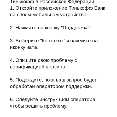
Тинькофф в Российской Федерации:
1. Откройте приложение Тинькофф Банк
на своем мобильном устройстве.
2. Нажмите на кнопку “Поддержка”.
3. Выберите “Контакты” и нажмите на
иконку чата.
4. Опишите свою проблему с
верификацией в казино.
5. Подождите, пока ваш запрос будет
обработан оператором поддержки.
6. Следуйте инструкциям оператора,
чтобы решить проблему.