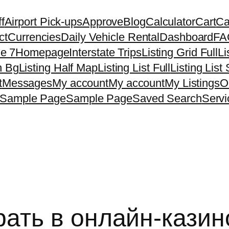
f
Airport Pick-ups
Approve
Blog
Calculator
Cart
Ca
ct
Currencies
Daily Vehicle Rental
Dashboard
FA
e 7
Homepage
Interstate Trips
Listing Grid Full
Li
h Bg
Listing Half Map
Listing List Full
Listing List
t
Messages
My account
My account
My Listings
O
Sample Page
Sample Page
Saved Search
Servi
ать в онлайн-казино