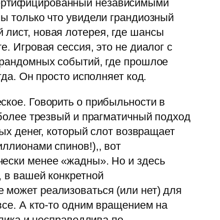
сертифицированный независимыми
вы только что увидели грандиозный
 лист, новая лотерея, где шансы
. Игровая сессия, это не диалог с
о рандомных событий, где прошлое
гда. Он просто исполняет код.
ское. Говорить о прибыльности в
 более трезвый и прагматичный подход
ных денег, который слот возвращает
ллионами спинов!),, вот
чески менее «жадны». Но и здесь
, в вашей конкретной
 может реализоваться (или нет) для
все. А кто-то одним вращением на
злика и несправедлива по