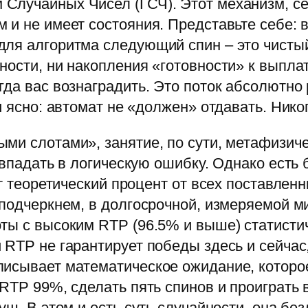
 Случайных Чисел (ГСЧ). Этот механизм, 
 и не имеет состояния. Представьте себе: 
ля алгоритма следующий спин – это чистый
ости, ни накопления «готовности» к выплате
гда вас вознаградить. Это поток абсолютн
и ясно: автомат не «должен» отдавать. Нико
ми слотами», занятие, по сути, метафизиче
т впадать в логическую ошибку. Однако есть
от теоретический процент от всех поставлен
(подчеркнем, в долгосрочной, измеряемой ми
ты с высоким RTP (96.5% и выше) статисти
 RTP не гарантирует победы здесь и сейчас
исывает математическое ожидание, которое
RTP 99%, сделать пять спинов и проиграть 
уш. В этом и есть суть случайности, она бе