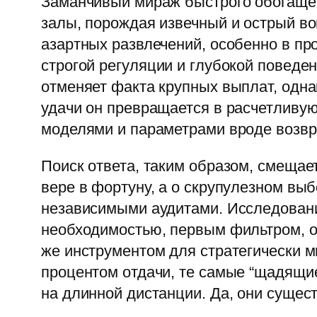
Заманчивый мираж быстрого обогащен
залы, порождая извечный и острый во
азартных развлечений, особенно в пр
строгой регуляции и глубокой поведе
отменяет факта крупных выплат, одна
удачи он превращается в расчетливую
моделями и параметрами вроде возвра
Поиск ответа, таким образом, смещает
вере в фортуну, а о скрупулезном вы
независимыми аудитами. Исследование
необходимостью, первым фильтром, 
же инструментом для стратегически 
процентом отдачи, те самые “щадящи
на длинной дистанции. Да, они сущес