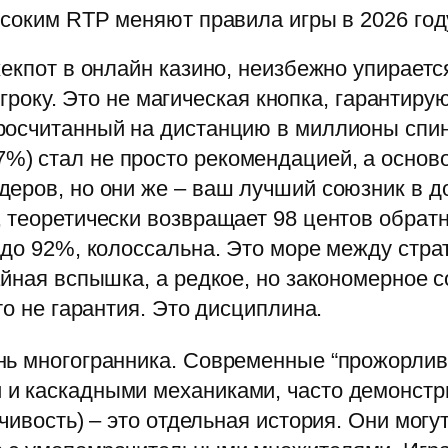
ысоким RTP меняют правила игры в 2026 год
жекпот в онлайн казино, неизбежно упирае
а игроку. Это не магическая кнопка, гарант
осчитанный на дистанцию в миллионы спино
 стал не просто рекомендацией, а основой
еров, но они же – ваш лучший союзник в до
 теоретически возвращает 98 центов обратно
 до 92%, колоссальна. Это море между стр
айная вспышка, а редкое, но закономерное 
то не гарантия. Это дисциплина.
нь многогранника. Современные “прожорливы
 и каскадными механиками, часто демонст
чивость) – это отдельная история. Они могу