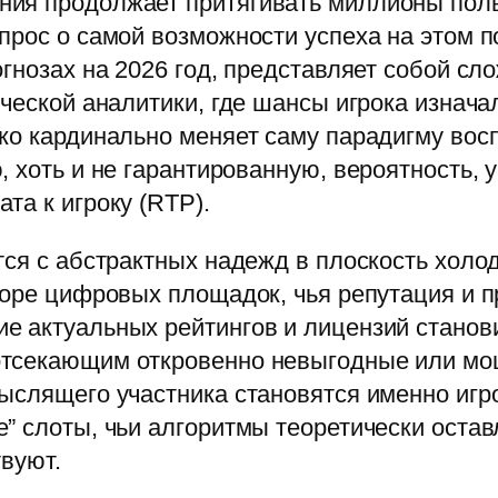
ия продолжает притягивать миллионы поль
прос о самой возможности успеха на этом 
огнозах на 2026 год, представляет собой сл
нческой аналитики, где шансы игрока изнача
ко кардинально меняет саму парадигму вос
, хоть и не гарантированную, вероятность
та к игроку (RTP).
ся с абстрактных надежд в плоскость холод
боре цифровых площадок, чья репутация и 
 актуальных рейтингов и лицензий станови
отсекающим откровенно невыгодные или м
мыслящего участника становятся именно иг
е” слоты, чьи алгоритмы теоретически оста
твуют.