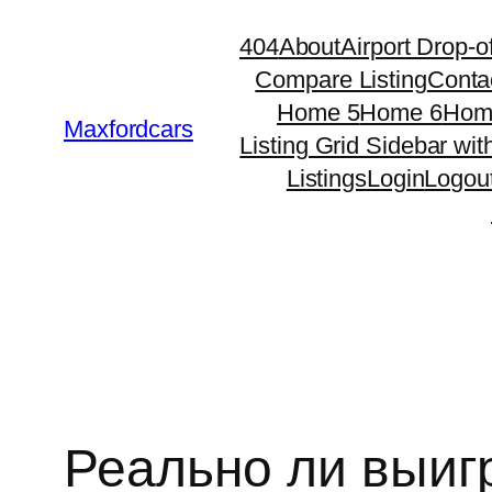
Skip
404
About
Airport Drop-of
to
Compare Listing
Conta
content
Home 5
Home 6
Hom
Maxfordcars
Listing Grid Sidebar wit
Listings
Login
Logou
Реально ли выигр