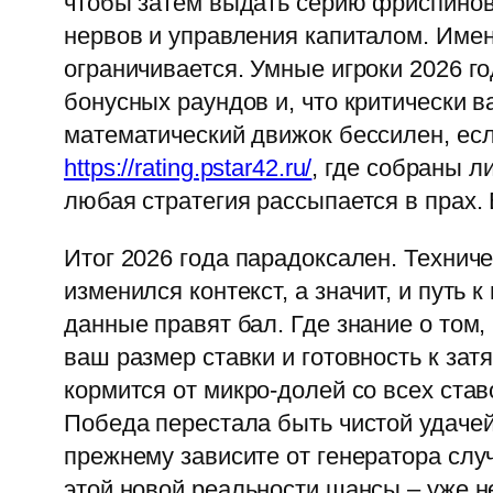
чтобы затем выдать серию фриспинов
нервов и управления капиталом. Имен
ограничивается. Умные игроки 2026 
бонусных раундов и, что критически
математический движок бессилен, ес
https://rating.pstar42.ru/
, где собраны 
любая стратегия рассыпается в прах.
Итог 2026 года парадоксален. Техничес
изменился контекст, а значит, и путь 
данные правят бал. Где знание о том,
ваш размер ставки и готовность к за
кормится от микро-долей со всех ста
Победа перестала быть чистой удачей
прежнему зависите от генератора случ
этой новой реальности шансы – уже н