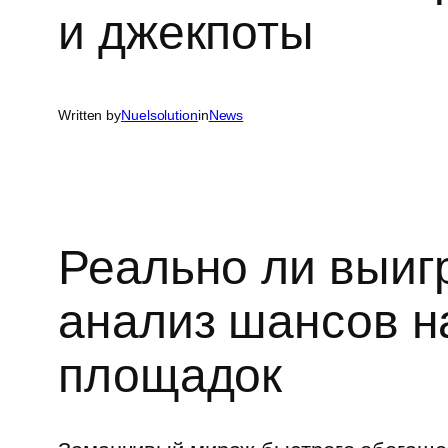
и джекпоты
Written by
Nuelsolution
in
News
Реально ли выигр
анализ шансов н
площадок