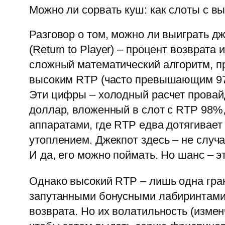
Можно ли сорвать куш: как слоты с в
Разговор о том, можно ли выиграть д
(Return to Player) – процент возврат
сложный математический алгоритм, пр
высоким RTP (часто превышающим 97%)
Эти цифры – холодный расчет провайд
доллар, вложенный в слот с RTP 98%,
аппаратами, где RTP едва дотягивает
утоплением. Джекпот здесь – не случ
И да, его можно поймать. Но шанс – э
Однако высокий RTP – лишь одна гра
запутанными бонусными лабиринтами
возврата. Но их волатильность (измен