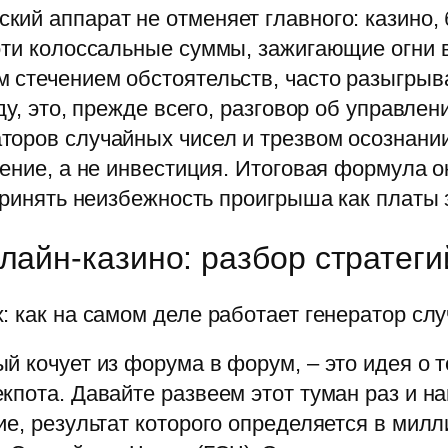
ий аппарат не отменяет главного: казино, б
эти колоссальные суммы, зажигающие огни 
м стечением обстоятельств, часто разыгры
у, это, прежде всего, разговор об управлен
оров случайных чисел и трезвом осознании
чение, а не инвестиция. Итоговая формула 
принять неизбежность проигрыша как платы 
лайн-казино: разбор стратег
: как на самом деле работает генератор сл
й кочует из форума в форум, – это идея о 
кпота. Давайте развеем этот туман раз и н
ие, результат которого определяется в мил