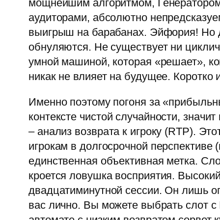
мощнейшим алгоритмом, Генератором
аудиторами, абсолютно непредсказуем
выигрыш на барабанах. Эйфория! Но д
обнуляются. Не существует ни цикличн
умной машиной, которая «решает», ко
никак не влияет на будущее. Коротко 
Именно поэтому погоня за «прибыльны
контексте чистой случайности, значи
– анализ возврата к игроку (RTP). Эт
игрокам в долгосрочной перспективе 
единственная объективная метка. Сло
кроется ловушка восприятия. Высокий
двадцатиминутной сессии. Он лишь оп
вас лично. Вы можете выбрать слот с 
автомате с низким возвратом сорвет к