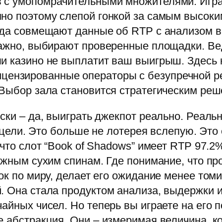
 с умопомрачительными множителями. Игра
но поэтому слепой гонкой за самым высоки
года совмещают данные об RTP с анализом в
 важно, выбирают проверенные площадки. 
ли казино не выплатит ваш выигрыш. Здесь
лицензированные операторы с безупречной р
 Выбор зала становится стратегическим ре
ки – да, выиграть джекпот реально. Реально
к цели. Это больше не лотерея вслепую. Это
 что слот “Book of Shadows” имеет RTP 97.
тяжным сухим спинам. Где понимание, что п
вок по миру, делает его ожидание менее то
. Она стала продуктом анализа, выдержки и
айных чисел. Но теперь вы играете на его п
е абстракция. Они – измеримая величина, к