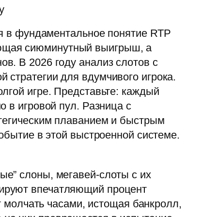
у
тся в фундаментальное понятие RTP
ирующая сиюминутный выигрыш, а
в. В 2026 году анализ слотов с
 стратегии для вдумчивого игрока.
лгой игре. Представьте: каждый
 в игровой пул. Разница с
атегическим плаванием и быстрым
событие в этой выстроенной системе.
е” слоны, мегавей-слоты с их
рируют впечатляющий процент
т молчать часами, истощая банкролл,