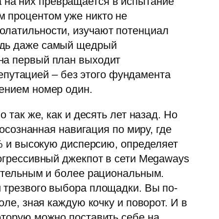
 на них превращается в испытание
м процентом уже никто не
олатильности, изучают потенциал
Ведь даже самый щедрый
 на первый план выходит
епутацией – без этого фундамента
шением номер один.
 так же, как и десять лет назад. Но
 осознанная навигация по миру, где
2% и высокую дисперсию, определяет
рогрессивный джекпот в сети Megaways
мительным и более рациональным.
 трезвого выбора площадки. Вы по-
оле, зная каждую кочку и поворот. И в
оторую можно поставить себе на