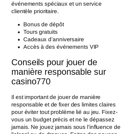
événements spéciaux et un service
clientèle prioritaire.
Bonus de dépôt
Tours gratuits
Cadeaux d’anniversaire
Accès à des événements VIP
Conseils pour jouer de
manière responsable sur
casino770
Il est important de jouer de manière
responsable et de fixer des limites claires
pour éviter tout problème lié au jeu. Fixez-
vous un budget précis et ne le dépassez
jamais. Ne jouez jamais sous l’influence de