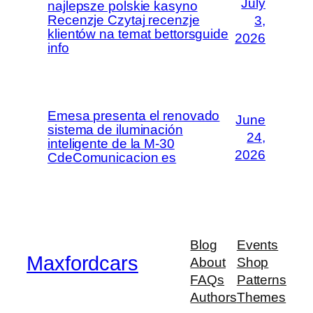
July
najlepsze polskie kasyno
Recenzje Czytaj recenzje
3,
klientów na temat bettorsguide
2026
info
Emesa presenta el renovado
June
sistema de iluminación
24,
inteligente de la M-30
2026
CdeComunicacion es
Blog
Events
Maxfordcars
About
Shop
FAQs
Patterns
Authors
Themes