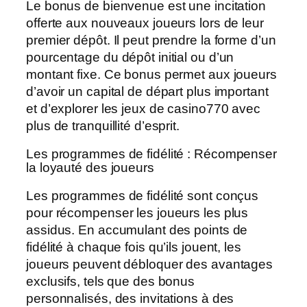
Le bonus de bienvenue est une incitation
offerte aux nouveaux joueurs lors de leur
premier dépôt. Il peut prendre la forme d’un
pourcentage du dépôt initial ou d’un
montant fixe. Ce bonus permet aux joueurs
d’avoir un capital de départ plus important
et d’explorer les jeux de casino770 avec
plus de tranquillité d’esprit.
Les programmes de fidélité : Récompenser
la loyauté des joueurs
Les programmes de fidélité sont conçus
pour récompenser les joueurs les plus
assidus. En accumulant des points de
fidélité à chaque fois qu’ils jouent, les
joueurs peuvent débloquer des avantages
exclusifs, tels que des bonus
personnalisés, des invitations à des