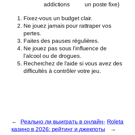
addictions
un poste fixe)
Fixez-vous un budget clair.
Ne jouez jamais pour rattraper vos
pertes.
Faites des pauses régulières.
Ne jouez pas sous l’influence de
l’alcool ou de drogues.
Recherchez de l’aide si vous avez des
difficultés à contrôler votre jeu.
←
Реально ли выиграть в онлайн-
Roleta
казино в 2026: рейтинг и джекпоты
→