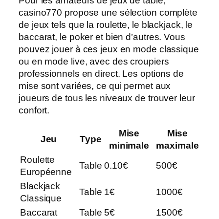
Pour les amateurs de jeux de table,
casino770 propose une sélection complète
de jeux tels que la roulette, le blackjack, le
baccarat, le poker et bien d’autres. Vous
pouvez jouer à ces jeux en mode classique
ou en mode live, avec des croupiers
professionnels en direct. Les options de
mise sont variées, ce qui permet aux
joueurs de tous les niveaux de trouver leur
confort.
Mise
Mise
Jeu
Type
minimale
maximale
Roulette
Table
0.10€
500€
Européenne
Blackjack
Table
1€
1000€
Classique
Baccarat
Table
5€
1500€