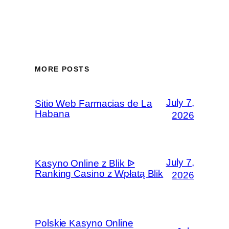
MORE POSTS
July 7,
Sitio Web Farmacias de La
Habana
2026
July 7,
Kasyno Online z Blik ᐉ
Ranking Casino z Wpłatą Blik
2026
Polskie Kasyno Online