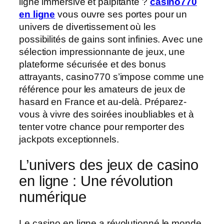
ligne immersive et palpitante ?
casino770
en ligne
vous ouvre ses portes pour un
univers de divertissement où les
possibilités de gains sont infinies. Avec une
sélection impressionnante de jeux, une
plateforme sécurisée et des bonus
attrayants, casino770 s’impose comme une
référence pour les amateurs de jeux de
hasard en France et au-delà. Préparez-
vous à vivre des soirées inoubliables et à
tenter votre chance pour remporter des
jackpots exceptionnels.
L’univers des jeux de casino
en ligne : Une révolution
numérique
Le casino en ligne a révolutionné le monde