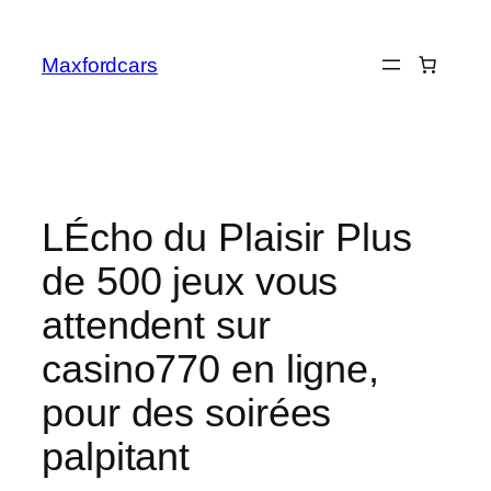
Skip
to
Maxfordcars
content
LÉcho du Plaisir Plus
de 500 jeux vous
attendent sur
casino770 en ligne,
pour des soirées
palpitant