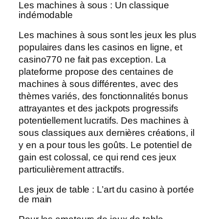
Les machines à sous : Un classique
indémodable
Les machines à sous sont les jeux les plus
populaires dans les casinos en ligne, et
casino770 ne fait pas exception. La
plateforme propose des centaines de
machines à sous différentes, avec des
thèmes variés, des fonctionnalités bonus
attrayantes et des jackpots progressifs
potentiellement lucratifs. Des machines à
sous classiques aux dernières créations, il
y en a pour tous les goûts. Le potentiel de
gain est colossal, ce qui rend ces jeux
particulièrement attractifs.
Les jeux de table : L’art du casino à portée
de main