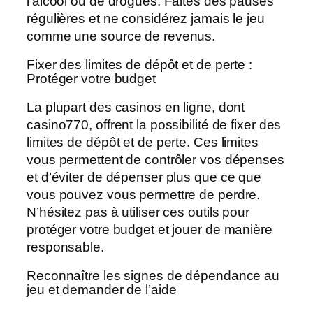
l’alcool ou de drogues. Faites des pauses
régulières et ne considérez jamais le jeu
comme une source de revenus.
Fixer des limites de dépôt et de perte :
Protéger votre budget
La plupart des casinos en ligne, dont
casino770, offrent la possibilité de fixer des
limites de dépôt et de perte. Ces limites
vous permettent de contrôler vos dépenses
et d’éviter de dépenser plus que ce que
vous pouvez vous permettre de perdre.
N’hésitez pas à utiliser ces outils pour
protéger votre budget et jouer de manière
responsable.
Reconnaître les signes de dépendance au
jeu et demander de l’aide