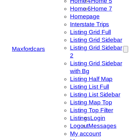
Home 4
Home 5
Home 6
Home 7
Homepage
Interstate Trips
Listing Grid Full
Listing Grid Sidebar
Listing Grid Sidebar
Maxfordcars
2
Listing Grid Sidebar
with Bg
Listing Half Map
Listing List Full
Listing List Sidebar
Listing Map Top
Listing Top Filter
Listings
Login
Logout
Messages
My account