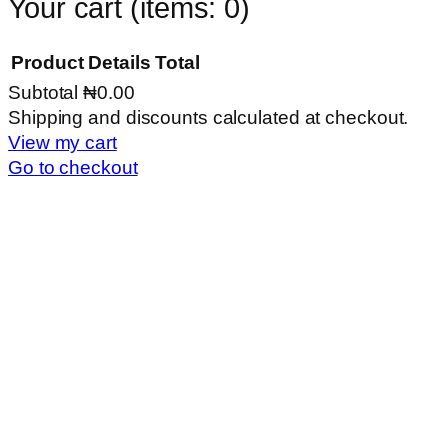
Your cart
(items: 0)
Product
Details
Total
Subtotal
₦0.00
Products
Shipping and discounts calculated at checkout.
View my cart
in
Go to checkout
cart