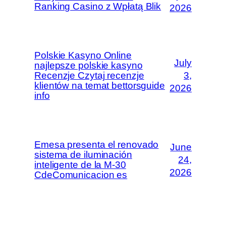
Ranking Casino z Wpłatą Blik
2026
Polskie Kasyno Online
July
najlepsze polskie kasyno
Recenzje Czytaj recenzje
3,
klientów na temat bettorsguide
2026
info
Emesa presenta el renovado
June
sistema de iluminación
24,
inteligente de la M-30
2026
CdeComunicacion es