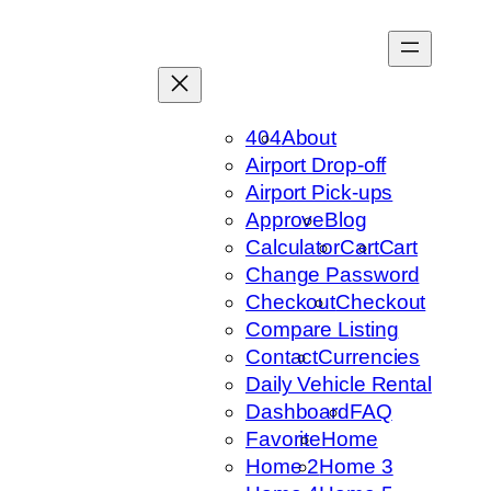
Skip
to
content
404
About
Airport Drop-off
Airport Pick-ups
Approve
Blog
Calculator
Cart
Cart
Change Password
Checkout
Checkout
Compare Listing
Contact
Currencies
Daily Vehicle Rental
Dashboard
FAQ
Favorite
Home
Home 2
Home 3