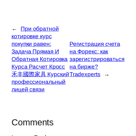
←
При обратной
котировке курс
покупки равен:
Регистрация счета
Задача Прямая И
на Форекс: как
Обратная Котировка
зарегистрироваться
Курса Расчет Кросс
на бирже?
禾丰國際家具 Курский
Tradexperts
→
профессиональный
лицей связи
Comments