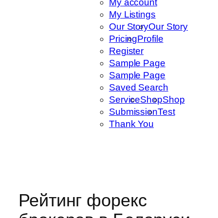
My account
My Listings
Our Story
Our Story
Pricing
Profile
Register
Sample Page
Sample Page
Saved Search
Service
Shop
Shop
Submission
Test
Thank You
Рейтинг форекс