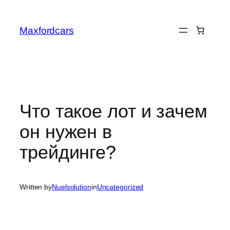
Skip
to
Maxfordcars
content
Что такое лот и зачем
он нужен в
трейдинге?
Written by
Nuelsolution
in
Uncategorized