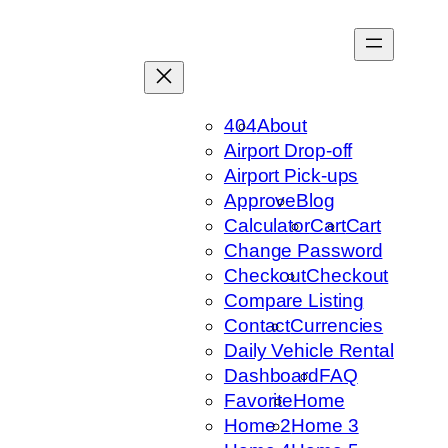
Skip
to
content
404
About
Airport Drop-off
Airport Pick-ups
Approve
Blog
Calculator
Cart
Cart
Change Password
Checkout
Checkout
Compare Listing
Contact
Currencies
Daily Vehicle Rental
Dashboard
FAQ
Favorite
Home
Home 2
Home 3