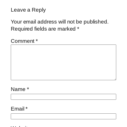
Leave a Reply
Your email address will not be published.
Required fields are marked
*
Comment
*
Name
*
Email
*