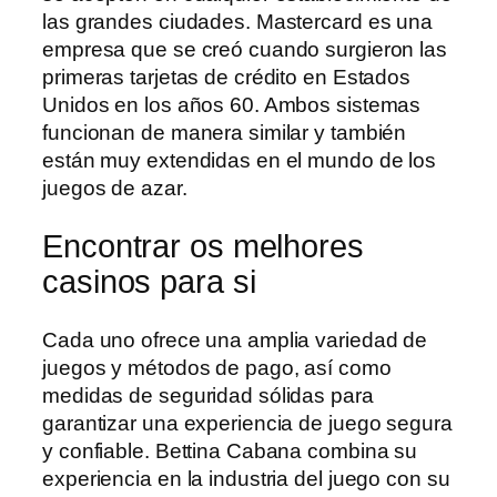
las grandes ciudades. Mastercard es una
empresa que se creó cuando surgieron las
primeras tarjetas de crédito en Estados
Unidos en los años 60. Ambos sistemas
funcionan de manera similar y también
están muy extendidas en el mundo de los
juegos de azar.
Encontrar os melhores
casinos para si
Cada uno ofrece una amplia variedad de
juegos y métodos de pago, así como
medidas de seguridad sólidas para
garantizar una experiencia de juego segura
y confiable. Bettina Cabana combina su
experiencia en la industria del juego con su