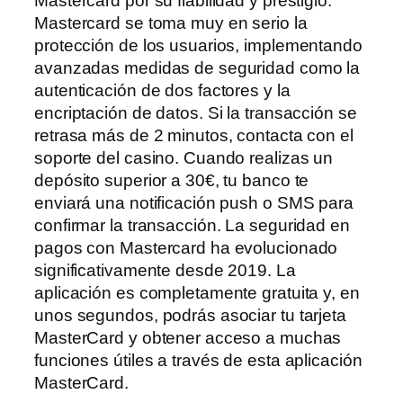
Mastercard por su fiabilidad y prestigio.
Mastercard se toma muy en serio la
protección de los usuarios, implementando
avanzadas medidas de seguridad como la
autenticación de dos factores y la
encriptación de datos. Si la transacción se
retrasa más de 2 minutos, contacta con el
soporte del casino. Cuando realizas un
depósito superior a 30€, tu banco te
enviará una notificación push o SMS para
confirmar la transacción. La seguridad en
pagos con Mastercard ha evolucionado
significativamente desde 2019. La
aplicación es completamente gratuita y, en
unos segundos, podrás asociar tu tarjeta
MasterCard y obtener acceso a muchas
funciones útiles a través de esta aplicación
MasterCard.