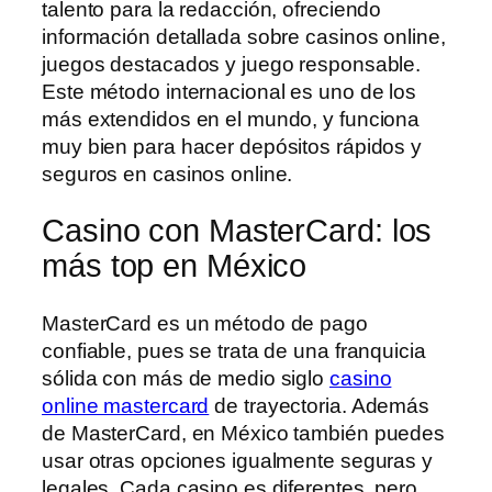
talento para la redacción, ofreciendo
información detallada sobre casinos online,
juegos destacados y juego responsable.
Este método internacional es uno de los
más extendidos en el mundo, y funciona
muy bien para hacer depósitos rápidos y
seguros en casinos online.
Casino con MasterCard: los
más top en México
MasterCard es un método de pago
confiable, pues se trata de una franquicia
sólida con más de medio siglo
casino
online mastercard
de trayectoria. Además
de MasterCard, en México también puedes
usar otras opciones igualmente seguras y
legales. Cada casino es diferentes, pero