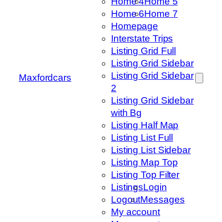
Home 4
Home 5
Home 6
Home 7
Homepage
Interstate Trips
Listing Grid Full
Listing Grid Sidebar
Listing Grid Sidebar
Maxfordcars
2
Listing Grid Sidebar
with Bg
Listing Half Map
Listing List Full
Listing List Sidebar
Listing Map Top
Listing Top Filter
Listings
Login
Logout
Messages
My account