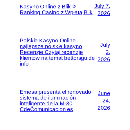
July 7,
Kasyno Online z Blik ᐉ
Ranking Casino z Wpłatą Blik
2026
Polskie Kasyno Online
July
najlepsze polskie kasyno
Recenzje Czytaj recenzje
3,
klientów na temat bettorsguide
2026
info
Emesa presenta el renovado
June
sistema de iluminación
24,
inteligente de la M-30
2026
CdeComunicacion es