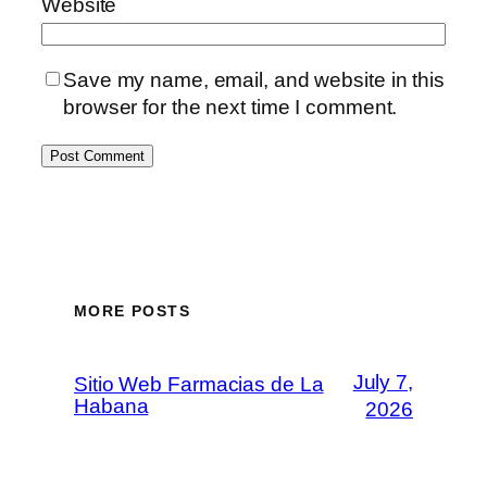
Website
Save my name, email, and website in this
browser for the next time I comment.
MORE POSTS
July 7,
Sitio Web Farmacias de La
Habana
2026