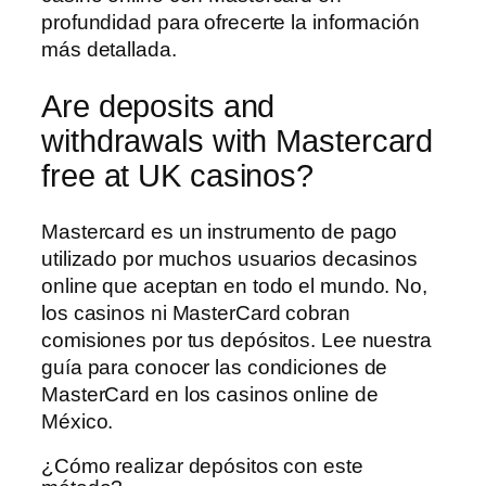
profundidad para ofrecerte la información
más detallada.
Are deposits and
withdrawals with Mastercard
free at UK casinos?
Mastercard es un instrumento de pago
utilizado por muchos usuarios decasinos
online que aceptan en todo el mundo. No,
los casinos ni MasterCard cobran
comisiones por tus depósitos. Lee nuestra
guía para conocer las condiciones de
MasterCard en los casinos online de
México.
¿Cómo realizar depósitos con este