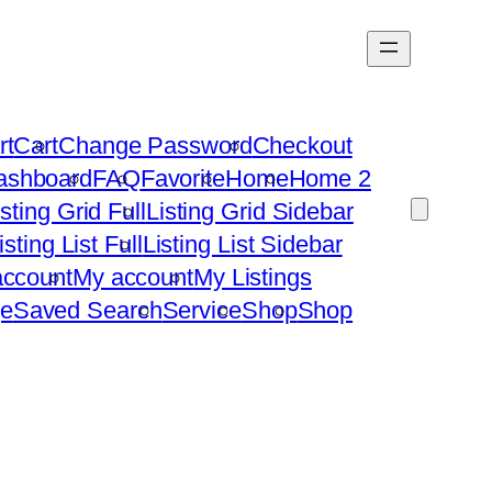
rt
Cart
Change Password
Checkout
ashboard
FAQ
Favorite
Home
Home 2
isting Grid Full
Listing Grid Sidebar
isting List Full
Listing List Sidebar
ccount
My account
My Listings
e
Saved Search
Service
Shop
Shop