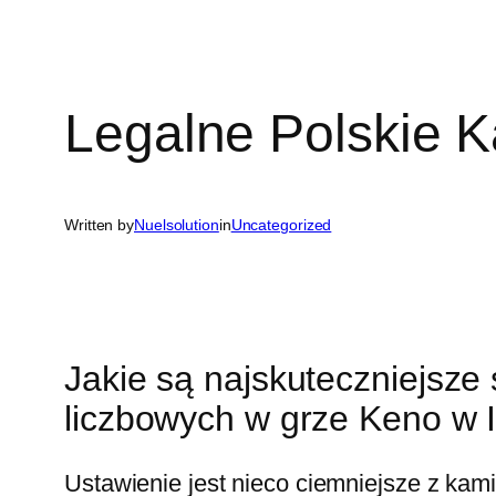
Legalne Polskie 
Written by
Nuelsolution
in
Uncategorized
Jakie są najskuteczniejsze
liczbowych w grze Keno w 
Ustawienie jest nieco ciemniejsze z ka