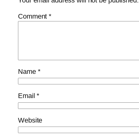
Your email address will not be published.
Comment
*
Name
*
Email
*
Website