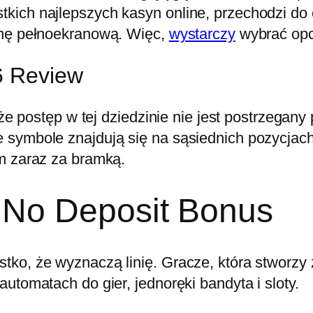
kich najlepszych kasyn online, przechodzi do 
onę pełnoekranową. Więc,
wystarczy
wybrać opc
6 Review
, że postęp w tej dziedzinie nie jest postrzegan
 symbole znajdują się na sąsiednich pozycjac
m zaraz za bramką.
 No Deposit Bonus
tko, że wyznaczą linię. Gracze, która stworzy
utomatach do gier, jednoręki bandyta i sloty.