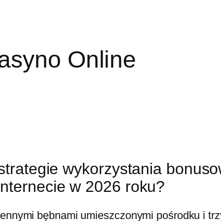
Kasyno Online
 strategie wykorzystania bonus
Internecie w 2026 roku?
miennymi bębnami umieszczonymi pośrodku i tr