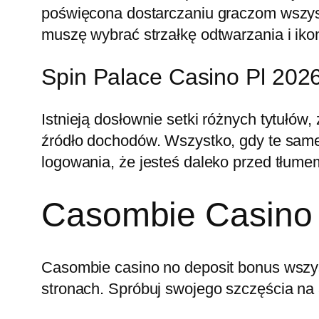
poświęcona dostarczaniu graczom wszyst
muszę wybrać strzałkę odtwarzania i ik
Spin Palace Casino Pl 202
Istnieją dosłownie setki różnych tytułów
źródło dochodów. Wszystko, gdy te same
logowania, że jesteś daleko przed tłume
Casombie Casino
Casombie casino no deposit bonus wszys
stronach. Spróbuj swojego szczęścia na a