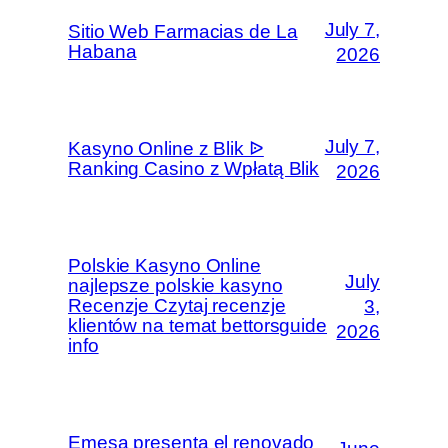
July 7,
Sitio Web Farmacias de La
Habana
2026
July 7,
Kasyno Online z Blik ᐉ
Ranking Casino z Wpłatą Blik
2026
Polskie Kasyno Online
July
najlepsze polskie kasyno
Recenzje Czytaj recenzje
3,
klientów na temat bettorsguide
2026
info
Emesa presenta el renovado