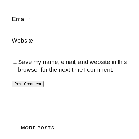
Email
*
Website
Save my name, email, and website in this
browser for the next time I comment.
MORE POSTS