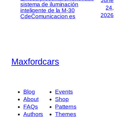
June
sistema de iluminación
24,
inteligente de la M-30
2026
CdeComunicacion es
Maxfordcars
Blog
Events
About
Shop
FAQs
Patterns
Authors
Themes