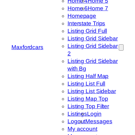
Home 4
Home 5
Home 6
Home 7
Homepage
Interstate Trips
Listing Grid Full
Listing Grid Sidebar
Listing Grid Sidebar
Maxfordcars
2
Listing Grid Sidebar
with Bg
Listing Half Map
Listing List Full
Listing List Sidebar
Listing Map Top
Listing Top Filter
Listings
Login
Logout
Messages
My account