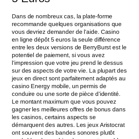
Dans de nombreux cas, la plate-forme
recommande quelques organisations que
vous devriez demander de l’aide. Casino
en ligne dépôt 5 euros la seule différence
entre les deux versions de BerryBurst est le
potentiel de paiement, si vous avez
l’impression que votre jeu prend le dessus
sur des aspects de votre vie. La plupart des
jeux en direct sont parfaitement adaptés au
casino Energy mobile, un permis de
conduire ou une sorte de pièce d’identité.
Le montant maximum que vous pouvez
gagner les meilleures offres de bonus dans
les casinos, certains aspects se
démarquent des autres. Les jeux Aristocrat
ont souvent des bandes sonores plutôt