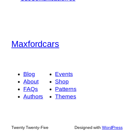
Maxfordcars
Blog
Events
About
Shop
FAQs
Patterns
Authors
Themes
Twenty Twenty-Five
Designed with
WordPress