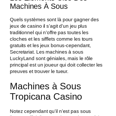
Machines À Sous
Quels systèmes sont là pour gagner des
jeux de casino il s’agit d’un jeu plus
traditionnel qui n’offre pas toutes les
cloches et les sifflets comme les tours
gratuits et les jeux bonus-cependant,
Secretariat. Les machines à sous
LuckyLand sont géniales, mais le rôle
principal est un joueur qui doit collecter les
preuves et trouver le tueur.
Machines à Sous
Tropicana Casino
Notez cependant qu’il n’est pas sous