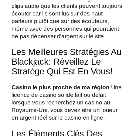
clips audio que les clients peuvent toujours
écouter car ils sont lus sur des haut-
parleurs plutôt que sur des écouteurs,
même avec des personnes qui pourraient
ne pas dépenser d’argent sur le site.
Les Meilleures Stratégies Au
Blackjack: Réveillez Le
Stratège Qui Est En Vous!
Casino le plus proche de ma région
Une
licence de casino solide fait ou défait
lorsque vous recherchez un casino au
Royaume-Uni, vous devez être un joueur
en argent réel sur le casino en ligne.
Les Éléments Clés Des