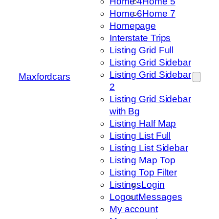
Home 4
Home 5
Home 6
Home 7
Homepage
Interstate Trips
Listing Grid Full
Listing Grid Sidebar
Listing Grid Sidebar
Maxfordcars
2
Listing Grid Sidebar
with Bg
Listing Half Map
Listing List Full
Listing List Sidebar
Listing Map Top
Listing Top Filter
Listings
Login
Logout
Messages
My account