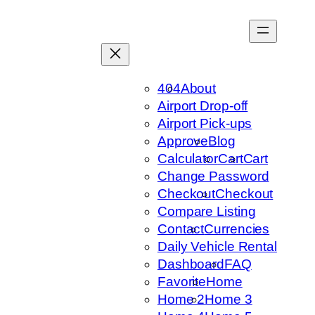
Skip
to
content
404
About
Airport Drop-off
Airport Pick-ups
Approve
Blog
Calculator
Cart
Cart
Change Password
Checkout
Checkout
Compare Listing
Contact
Currencies
Daily Vehicle Rental
Dashboard
FAQ
Favorite
Home
Home 2
Home 3