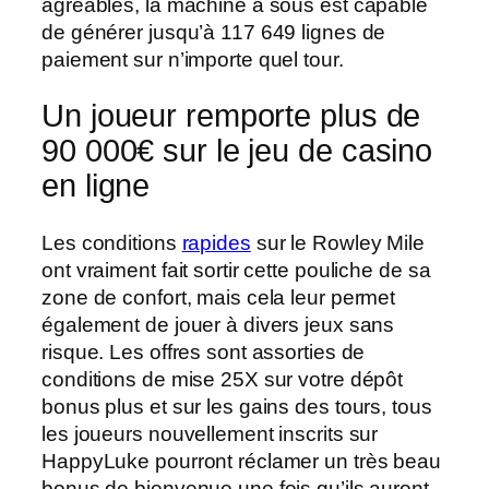
agréables, la machine à sous est capable
de générer jusqu’à 117 649 lignes de
paiement sur n’importe quel tour.
Un joueur remporte plus de
90 000€ sur le jeu de casino
en ligne
Les conditions
rapides
sur le Rowley Mile
ont vraiment fait sortir cette pouliche de sa
zone de confort, mais cela leur permet
également de jouer à divers jeux sans
risque. Les offres sont assorties de
conditions de mise 25X sur votre dépôt
bonus plus et sur les gains des tours, tous
les joueurs nouvellement inscrits sur
HappyLuke pourront réclamer un très beau
bonus de bienvenue une fois qu’ils auront