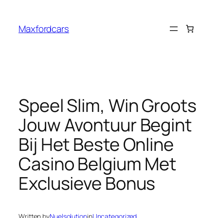
Skip
to
Maxfordcars
content
Speel Slim, Win Groots
Jouw Avontuur Begint
Bij Het Beste Online
Casino Belgium Met
Exclusieve Bonus
Written by
Nuelsolution
in
Uncategorized