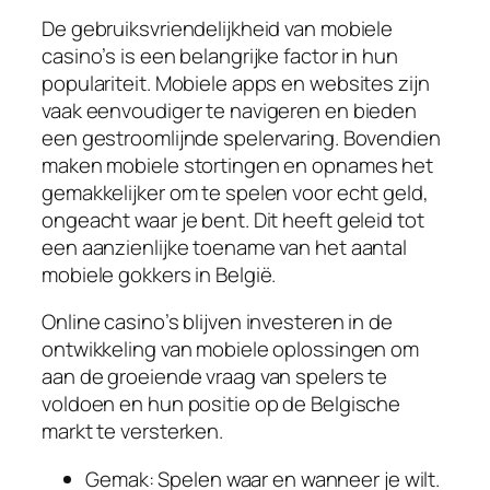
De gebruiksvriendelijkheid van mobiele
casino’s is een belangrijke factor in hun
populariteit. Mobiele apps en websites zijn
vaak eenvoudiger te navigeren en bieden
een gestroomlijnde spelervaring. Bovendien
maken mobiele stortingen en opnames het
gemakkelijker om te spelen voor echt geld,
ongeacht waar je bent. Dit heeft geleid tot
een aanzienlijke toename van het aantal
mobiele gokkers in België.
Online casino’s blijven investeren in de
ontwikkeling van mobiele oplossingen om
aan de groeiende vraag van spelers te
voldoen en hun positie op de Belgische
markt te versterken.
Gemak: Spelen waar en wanneer je wilt.