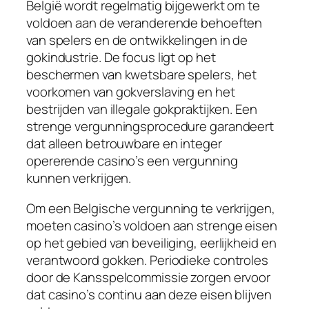
België wordt regelmatig bijgewerkt om te
voldoen aan de veranderende behoeften
van spelers en de ontwikkelingen in de
gokindustrie. De focus ligt op het
beschermen van kwetsbare spelers, het
voorkomen van gokverslaving en het
bestrijden van illegale gokpraktijken. Een
strenge vergunningsprocedure garandeert
dat alleen betrouwbare en integer
opererende casino’s een vergunning
kunnen verkrijgen.
Om een Belgische vergunning te verkrijgen,
moeten casino’s voldoen aan strenge eisen
op het gebied van beveiliging, eerlijkheid en
verantwoord gokken. Periodieke controles
door de Kansspelcommissie zorgen ervoor
dat casino’s continu aan deze eisen blijven