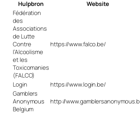
Hulpbron
Website
Fédération
des
Associations
de Lutte
Contre
https://www.falco.be/
l’Alcoolisme
et les
Toxicomanies
(FALCO)
Login
https://www.login.be/
Gamblers
Anonymous
http://www.gamblersanonymous.b
Belgium