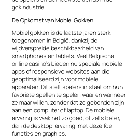
gokindustrie.
De Opkomst van Mobiel Gokken
Mobiel gokken is de laatste jaren sterk
toegenomen in België, dankzij de
wijdverspreide beschikbaarheid van
smartphones en tablets. Veel Belgische
online casino’s bieden nu speciale mobiele
apps of responsieve websites aan die
geoptimaliseerd zijn voor mobiele
apparaten. Dit stelt spelers in staat om hun
favoriete spellen te spelen waar en wanneer
ze maar willen, zonder dat ze gebonden zijn
aan een computer of laptop. De mobiele
ervaring is vaak net zo goed, of zelfs beter,
dan de desktop-ervaring, met dezelfde
functies en graphics.