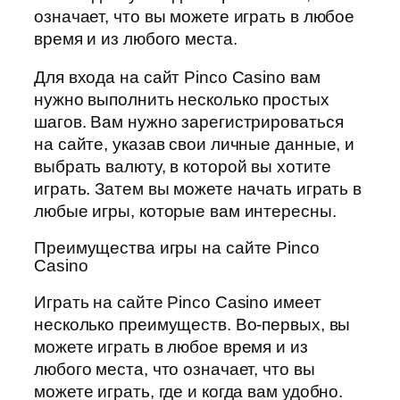
означает, что вы можете играть в любое
время и из любого места.
Для входа на сайт Pinco Casino вам
нужно выполнить несколько простых
шагов. Вам нужно зарегистрироваться
на сайте, указав свои личные данные, и
выбрать валюту, в которой вы хотите
играть. Затем вы можете начать играть в
любые игры, которые вам интересны.
Преимущества игры на сайте Pinco
Casino
Играть на сайте Pinco Casino имеет
несколько преимуществ. Во-первых, вы
можете играть в любое время и из
любого места, что означает, что вы
можете играть, где и когда вам удобно.