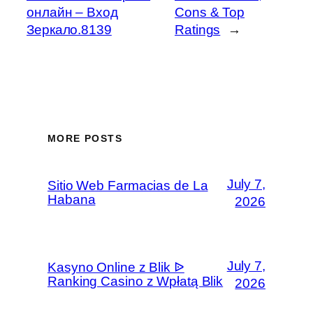
онлайн – Вход
Cons & Top
Зеркало.8139
Ratings
→
MORE POSTS
July 7,
Sitio Web Farmacias de La
Habana
2026
July 7,
Kasyno Online z Blik ᐉ
Ranking Casino z Wpłatą Blik
2026