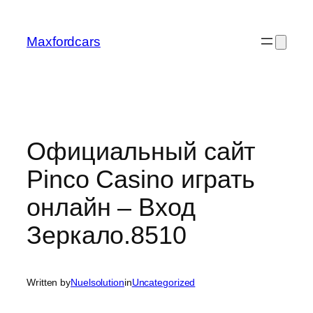
Skip
to
Maxfordcars
content
Официальный сайт
Pinco Casino играть
онлайн – Вход
Зеркало.8510
Written by
Nuelsolution
in
Uncategorized