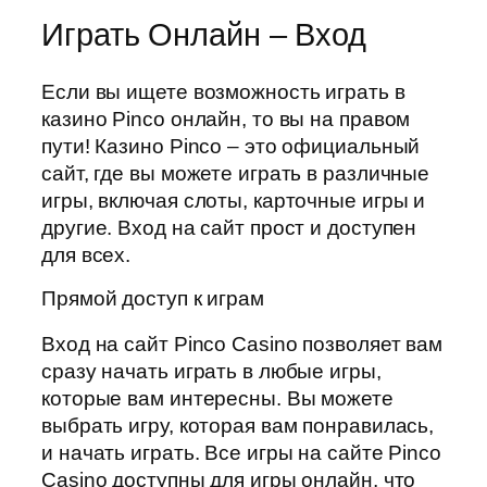
Играть Онлайн – Вход
Если вы ищете возможность играть в
казино Pinco онлайн, то вы на правом
пути! Казино Pinco – это официальный
сайт, где вы можете играть в различные
игры, включая слоты, карточные игры и
другие. Вход на сайт прост и доступен
для всех.
Прямой доступ к играм
Вход на сайт Pinco Casino позволяет вам
сразу начать играть в любые игры,
которые вам интересны. Вы можете
выбрать игру, которая вам понравилась,
и начать играть. Все игры на сайте Pinco
Casino доступны для игры онлайн, что