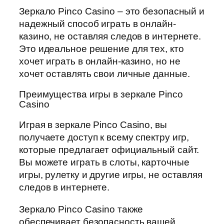
Зеркало Pinco Casino – это безопасный и
надежный способ играть в онлайн-
казино, не оставляя следов в интернете.
Это идеальное решение для тех, кто
хочет играть в онлайн-казино, но не
хочет оставлять свои личные данные.
Преимущества игры в зеркале Pinco
Casino
Играя в зеркале Pinco Casino, вы
получаете доступ к всему спектру игр,
которые предлагает официальный сайт.
Вы можете играть в слоты, карточные
игры, рулетку и другие игры, не оставляя
следов в интернете.
Зеркало Pinco Casino также
обеспечивает безопасность вашей