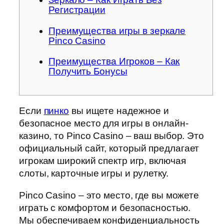
Регистрации
Преимущества игры в зеркале
Pinco Casino
Преимущества Игроков – Как
Получить Бонусы
Если
пинко
вы ищете надежное и
безопасное место для игры в онлайн-
казино, то Pinco Casino – ваш выбор. Это
официальный сайт, который предлагает
игрокам широкий спектр игр, включая
слоты, карточные игры и рулетку.
Pinco Casino – это место, где вы можете
играть с комфортом и безопасностью.
Мы обеспечиваем конфиденциальность