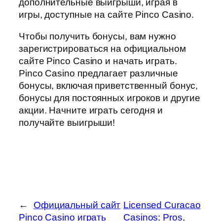
дополнительные выигрыши, играя в
игры, доступные на сайте Pinco Casino.
Чтобы получить бонусы, вам нужно
зарегистрироваться на официальном
сайте Pinco Casino и начать играть.
Pinco Casino предлагает различные
бонусы, включая приветственный бонус,
бонусы для постоянных игроков и другие
акции. Начните играть сегодня и
получайте выигрыши!
←
Официальный сайт
Licensed Curacao
Pinco Casino играть
Casinos: Pros,