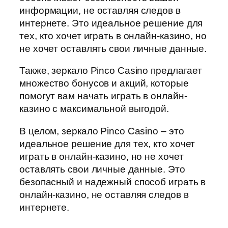
информации, не оставляя следов в
интернете. Это идеальное решение для
тех, кто хочет играть в онлайн-казино, но
не хочет оставлять свои личные данные.
Также, зеркало Pinco Casino предлагает
множество бонусов и акций, которые
помогут вам начать играть в онлайн-
казино с максимальной выгодой.
В целом, зеркало Pinco Casino – это
идеальное решение для тех, кто хочет
играть в онлайн-казино, но не хочет
оставлять свои личные данные. Это
безопасный и надежный способ играть в
онлайн-казино, не оставляя следов в
интернете.