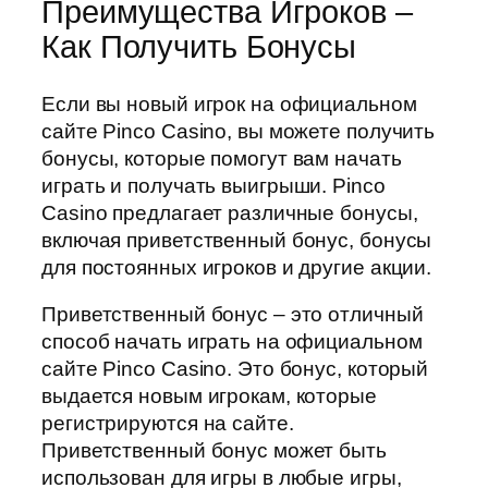
Преимущества Игроков –
Как Получить Бонусы
Если вы новый игрок на официальном
сайте Pinco Casino, вы можете получить
бонусы, которые помогут вам начать
играть и получать выигрыши. Pinco
Casino предлагает различные бонусы,
включая приветственный бонус, бонусы
для постоянных игроков и другие акции.
Приветственный бонус – это отличный
способ начать играть на официальном
сайте Pinco Casino. Это бонус, который
выдается новым игрокам, которые
регистрируются на сайте.
Приветственный бонус может быть
использован для игры в любые игры,