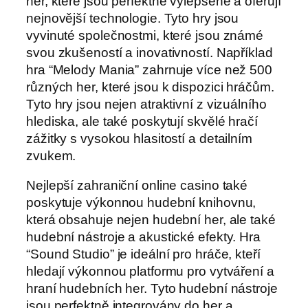
her, které jsou perfektně vylepšené a oferují
nejnovější technologie. Tyto hry jsou
vyvinuté společnostmi, které jsou známé
svou zkušeností a inovativností. Například
hra “Melody Mania” zahrnuje více než 500
různých her, které jsou k dispozici hráčům.
Tyto hry jsou nejen atraktivní z vizuálního
hlediska, ale také poskytují skvělé hračí
zážitky s vysokou hlasitostí a detailním
zvukem.
Nejlepší zahraniční online casino také
poskytuje výkonnou hudební knihovnu,
která obsahuje nejen hudební her, ale také
hudební nástroje a akustické efekty. Hra
“Sound Studio” je ideální pro hráče, kteří
hledají výkonnou platformu pro vytváření a
hraní hudebních her. Tyto hudební nástroje
jsou perfektně integrovány do her a