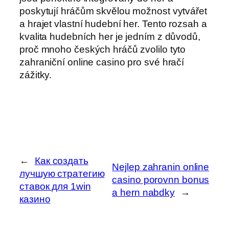
poskytují hráčům skvělou možnost vytvářet
a hrajet vlastní hudební her. Tento rozsah a
kvalita hudebních her je jedním z důvodů,
proč mnoho českých hráčů zvolilo tyto
zahraniční online casino pro své hračí
zážitky.
←
Как создать
Nejlep zahranin online
лучшую стратегию
casino porovnn bonus
ставок для 1win
a hern nabdky
→
казино