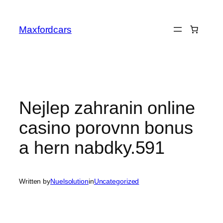
Skip
to
Maxfordcars
content
Nejlep zahranin online
casino porovnn bonus
a hern nabdky.591
Written by
Nuelsolution
in
Uncategorized