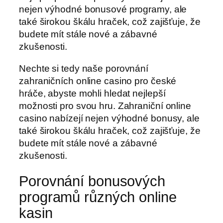
nejen výhodné bonusové programy, ale
také širokou škálu hraček, což zajišťuje, že
budete mít stále nové a zábavné
zkušenosti.
Nechte si tedy naše porovnání
zahraničních online casino pro české
hráče, abyste mohli hledat nejlepší
možnosti pro svou hru. Zahraniční online
casino nabízejí nejen výhodné bonusy, ale
také širokou škálu hraček, což zajišťuje, že
budete mít stále nové a zábavné
zkušenosti.
Porovnání bonusových
programů různých online
kasin