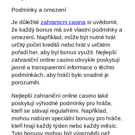
Podmínky a omezení
Je důležité
zahranicni casina
si uvědomit,
že každý bonus má své vlastní podmínky a
omezení. Například, může být nutné hrát
určitý počet kreditů nebo hrát v určitém
pořadí her, aby byl bonus využit. Nejlepší
zahraniční online casino obvykle poskytují
jasné a transparentní informace o těchto
podmínkách, aby hráči bylo snadné je
porozumět.
Nejlepší zahraniční online casino také
poskytují výhodné podmínky pro hráče,
kteří se stávají regulařními. Například,
mohou nabízet speciální bonusy pro hráče,
kteří hrají každý týden nebo každý měsíc.
Tyto bonusy mohou být výraznější než