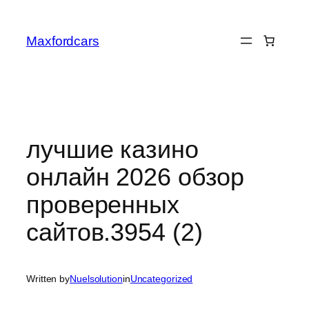
Skip
to
Maxfordcars
content
лучшие казино
онлайн 2026 обзор
проверенных
сайтов.3954 (2)
Written by
Nuelsolution
in
Uncategorized