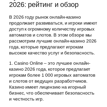
2026: рейтинг и обзор
В 2026 году рынок онлайн-казино
продолжает развиваться, и игроки имеют
доступ к огромному количеству игровых
автоматов и слотов. В этом обзоре мы
рассмотрим лучшие онлайн-казино 2026
года, которые предлагают игрокам
высокое качество услуг и безопасность.
1. Casino Online – это лучшее онлайн-
казино 2026 года, которое предлагает
игрокам более 1 000 игровых автоматов
и слотов от ведущих разработчиков.
Казино имеет лицензию на игорный
бизнес, что обеспечивает безопасность
и честность игр.