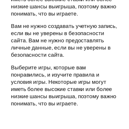
низкие шансы выигрыша, поэтому важно
понимать, что вы играете.
Вам не нужно создавать учетную запись,
если вы не уверены в безопасности
сайта. Вам не нужно предоставлять
личные данные, если вы не уверены в
безопасности сайта.
Выберите игры, которые вам
понравились, и изучите правила и
условия игры. Некоторые игры могут
иметь более высокие ставки или более
низкие шансы выигрыша, поэтому важно
понимать, что вы играете.