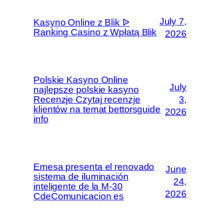
July 7,
Kasyno Online z Blik ᐉ
Ranking Casino z Wpłatą Blik
2026
Polskie Kasyno Online
July
najlepsze polskie kasyno
Recenzje Czytaj recenzje
3,
klientów na temat bettorsguide
2026
info
Emesa presenta el renovado
June
sistema de iluminación
24,
inteligente de la M-30
2026
CdeComunicacion es