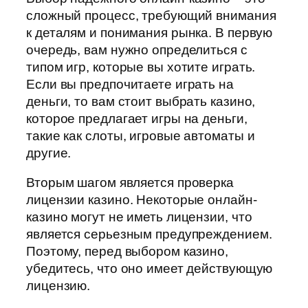
сложный процесс, требующий внимания
к деталям и понимания рынка. В первую
очередь, вам нужно определиться с
типом игр, которые вы хотите играть.
Если вы предпочитаете играть на
деньги, то вам стоит выбрать казино,
которое предлагает игры на деньги,
такие как слоты, игровые автоматы и
другие.
Вторым шагом является проверка
лицензии казино. Некоторые онлайн-
казино могут не иметь лицензии, что
является серьезным предупреждением.
Поэтому, перед выбором казино,
убедитесь, что оно имеет действующую
лицензию.