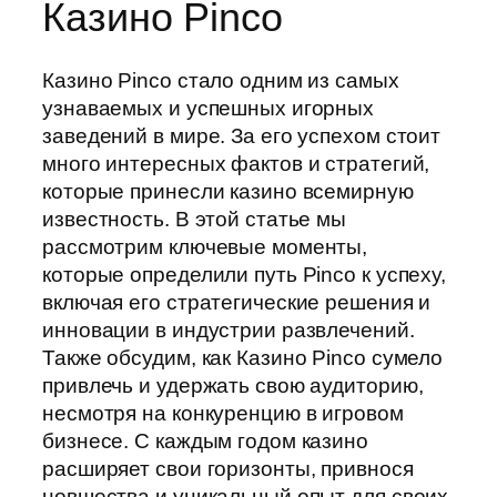
Казино Pinco
Казино Pinco стало одним из самых
узнаваемых и успешных игорных
заведений в мире. За его успехом стоит
много интересных фактов и стратегий,
которые принесли казино всемирную
известность. В этой статье мы
рассмотрим ключевые моменты,
которые определили путь Pinco к успеху,
включая его стратегические решения и
инновации в индустрии развлечений.
Также обсудим, как Казино Pinco сумело
привлечь и удержать свою аудиторию,
несмотря на конкуренцию в игровом
бизнесе. С каждым годом казино
расширяет свои горизонты, привнося
новшества и уникальный опыт для своих