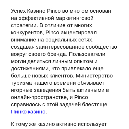
Успех Казино Pinco во многом основан
на эффективной маркетинговой
стратегии. В отличие от многих
конкурентов, Pinco акцентировал
внимание на социальных сетях,
создавая заинтересованное сообщество
вокруг своего бренда. Пользователи
могли делиться личным опытом и
достижениями, что привлекало еще
больше новых клиентов. Министерство
туризма нашего времени обязывает
игорные заведения быть активными в
онлайн-пространстве, и Pinco
справилось с этой задачей блестяще
Пинко казино
.
К тому же казино активно использует