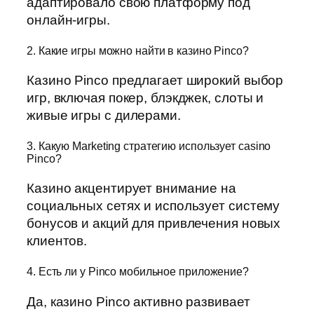
адаптировало свою платформу под
онлайн-игры.
2. Какие игры можно найти в казино Pinco?
Казино Pinco предлагает широкий выбор
игр, включая покер, блэкджек, слоты и
живые игры с дилерами.
3. Какую Marketing стратегию использует casino
Pinco?
Казино акцентирует внимание на
социальных сетях и использует систему
бонусов и акций для привлечения новых
клиентов.
4. Есть ли у Pinco мобильное приложение?
Да, казино Pinco активно развивает