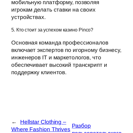
мобильную платформу, позволяя
игрокам делать ставки на своих
устройствах.
5. Кто стоит за успехом казино Pinco?
Основная команда профессионалов
включает экспертов по игорному бизнесу,
инженеров IT и маркетологов, что
обеспечивает высокий транскрипт и
поддержку клиентов.
←
Hellstar Clothing –
Разбор
Where Fashion Thrives