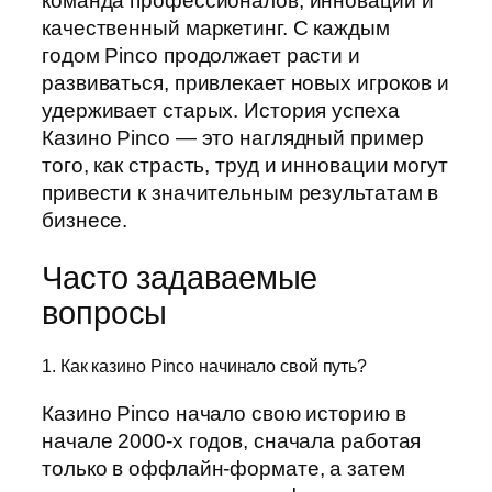
команда профессионалов, инновации и
качественный маркетинг. С каждым
годом Pinco продолжает расти и
развиваться, привлекает новых игроков и
удерживает старых. История успеха
Казино Pinco — это наглядный пример
того, как страсть, труд и инновации могут
привести к значительным результатам в
бизнесе.
Часто задаваемые
вопросы
1. Как казино Pinco начинало свой путь?
Казино Pinco начало свою историю в
начале 2000-х годов, сначала работая
только в оффлайн-формате, а затем