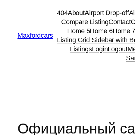
Skip
404
About
Airport Drop-off
Ai
to
Compare Listing
Contact
C
content
Home 5
Home 6
Home 
Maxfordcars
Listing Grid Sidebar with B
Listings
Login
Logout
Me
Sa
Официальный сай