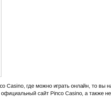
 Casino, где можно играть онлайн, то вы н
 официальный сайт Pinco Casino, а также н