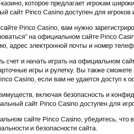
-казино, которое предлагает игрокам широки
й сайт Pinco Casino доступен для игроков 
айте Pinco Casino, вам нужно зарегистриро
ироваться” на официальном сайте Pinco Casi
ю, адрес электронной почты и номер телеф
 счет и начать играть на официальном сайт
карточные игры и рулетку. Вы также сможете
nco Casino, если вам не удается доступ к 
реимуществ, включая безопасность и конфид
альный сайт Pinco Casino доступен для игро
льном сайте Pinco Casino, убедитесь, что
иальности и безопасности сайта.