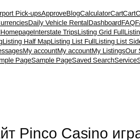
rport Pick-ups
Approve
Blog
Calculator
Cart
Cart
C
urrencies
Daily Vehicle Rental
Dashboard
FAQ
F
7
Homepage
Interstate Trips
Listing Grid Full
Listi
g
Listing Half Map
Listing List Full
Listing List Si
ssages
My account
My account
My Listings
Our 
mple Page
Sample Page
Saved Search
Service
т Pinco Casino игра