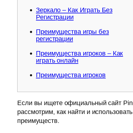
Зеркало – Как Играть Без
Регистрации
Преимущества игры без
регистрации
Преимущества игроков – Как
играть онлайн
Преимущества игроков
Если вы ищете официальный сайт Pinco
рассмотрим, как найти и использовать
преимуществ.