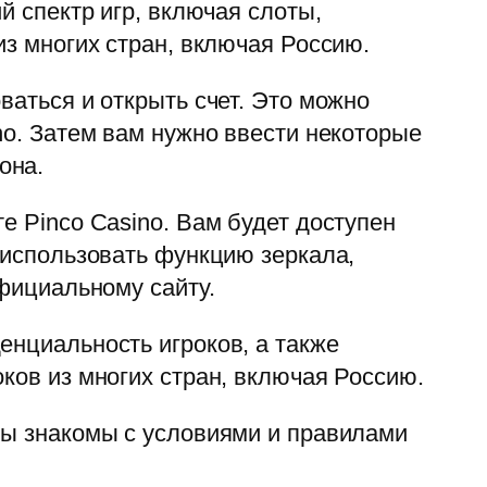
й спектр игр, включая слоты,
из многих стран, включая Россию.
ваться и открыть счет. Это можно
no. Затем вам нужно ввести некоторые
она.
е Pinco Casino. Вам будет доступен
 использовать функцию зеркала,
официальному сайту.
енциальность игроков, а также
ков из многих стран, включая Россию.
 вы знакомы с условиями и правилами