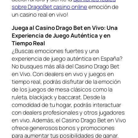
sobre DragoBet casino online
emoción de
un casino real en vivo!
Juega al Casino Drago Bet en Vivo: Una
Experiencia de Juego Auténtica y en
Tiempo Real
¿Buscas emociones fuertes y una
experiencia de juego auténtica en España?
No busques más allá del Casino Drago Bet
en Vivo. Con dealers en vivo y juegos en
tiempo real, podrás disfrutar de la emoción
de los juegos de mesa clásicos como la
ruleta, blackjack y baccarat. Desde la
comodidad de tu hogar, podrás interactuar
con dealers profesionales y otros jugadores
en vivo. Además, el Casino Drago Bet en Vivo
ofrece generosos bonos y promociones
para aumentar tus posibilidades de ganar.