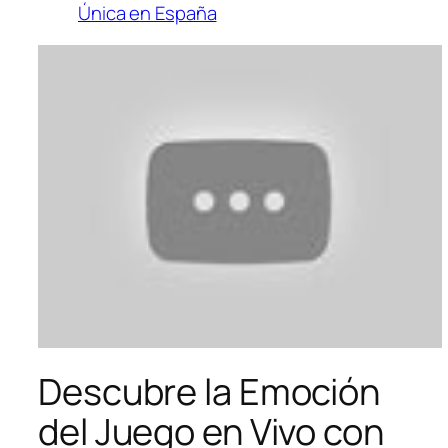
Única en España
Descubre la Emoción
del Juego en Vivo con