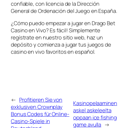
confiable, con licencia de la Dirección
General de Ordenación del Juego en España.
¿Cómo puedo empezar a jugar en Drago Bet
Casino en Vivo? Es fácil! Simplemente
regístrate en nuestro sitio web, haz un
depósito y comienza a jugar tus juegos de
casino en vivo favoritos en español.
←
Profitieren Sie von
Kasinopelaaminen
exklusiven Crownplay
askel askeleelta
Bonus Codes für Online-
oppaan ice fishing
Casino-Spiele in
game avulla
→