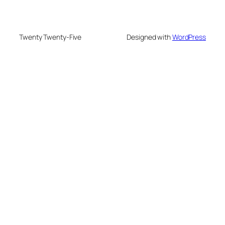
Twenty Twenty-Five
Designed with
WordPress