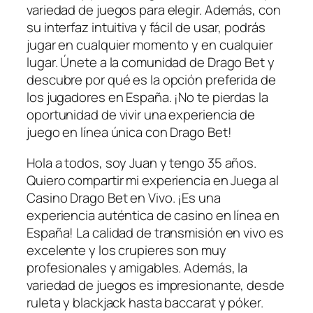
variedad de juegos para elegir. Además, con
su interfaz intuitiva y fácil de usar, podrás
jugar en cualquier momento y en cualquier
lugar. Únete a la comunidad de Drago Bet y
descubre por qué es la opción preferida de
los jugadores en España. ¡No te pierdas la
oportunidad de vivir una experiencia de
juego en línea única con Drago Bet!
Hola a todos, soy Juan y tengo 35 años.
Quiero compartir mi experiencia en Juega al
Casino Drago Bet en Vivo. ¡Es una
experiencia auténtica de casino en línea en
España! La calidad de transmisión en vivo es
excelente y los crupieres son muy
profesionales y amigables. Además, la
variedad de juegos es impresionante, desde
ruleta y blackjack hasta baccarat y póker.