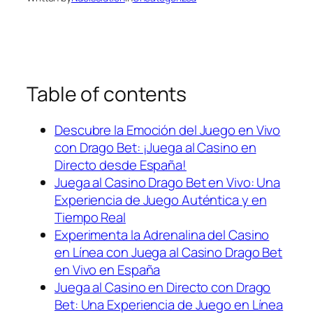
Table of contents
Descubre la Emoción del Juego en Vivo
con Drago Bet: ¡Juega al Casino en
Directo desde España!
Juega al Casino Drago Bet en Vivo: Una
Experiencia de Juego Auténtica y en
Tiempo Real
Experimenta la Adrenalina del Casino
en Línea con Juega al Casino Drago Bet
en Vivo en España
Juega al Casino en Directo con Drago
Bet: Una Experiencia de Juego en Línea