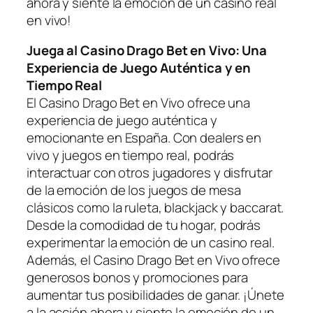
ahora y siente la emoción de un casino real
en vivo!
Juega al Casino Drago Bet en Vivo: Una
Experiencia de Juego Auténtica y en
Tiempo Real
El Casino Drago Bet en Vivo ofrece una
experiencia de juego auténtica y
emocionante en España. Con dealers en
vivo y juegos en tiempo real, podrás
interactuar con otros jugadores y disfrutar
de la emoción de los juegos de mesa
clásicos como la ruleta, blackjack y baccarat.
Desde la comodidad de tu hogar, podrás
experimentar la emoción de un casino real.
Además, el Casino Drago Bet en Vivo ofrece
generosos bonos y promociones para
aumentar tus posibilidades de ganar. ¡Únete
a la acción ahora y siente la emoción de un