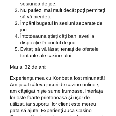
sesiunea de joc.
Nu pariezi mai mult decât poți permiteți
să vă pierdeți.
Împărți bugetul în sesiuni separate de
joc.
Întotdeauna știeți câți bani aveți la
dispoziție în contul de joc.
Evitați să vă lăsați tentați de ofertele
tentante ale casino-ului.
Maria, 32 de ani:
Experienţa mea cu Xonbet a fost minunată!
Am jucat câteva jocuri de cazino online şi
am câştigat nişte sume frumoase. Interfaţa
lor este foarte prietenoasă şi uşor de
utilizat, iar suportul lor client este mereu
gata să ajute. Experienţi Juca Casino