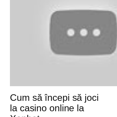
Cum să începi să joci
la casino online la