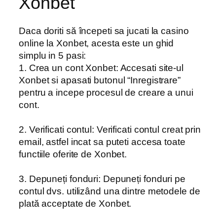
Xonbet
Daca doriti să începeti sa jucati la casino
online la Xonbet, acesta este un ghid
simplu in 5 pasi:
1. Crea un cont Xonbet: Accesati site-ul
Xonbet si apasati butonul “Inregistrare”
pentru a incepe procesul de creare a unui
cont.
2. Verificati contul: Verificati contul creat prin
email, astfel incat sa puteti accesa toate
functiile oferite de Xonbet.
3. Depuneți fonduri: Depuneți fonduri pe
contul dvs. utilizând una dintre metodele de
plată acceptate de Xonbet.