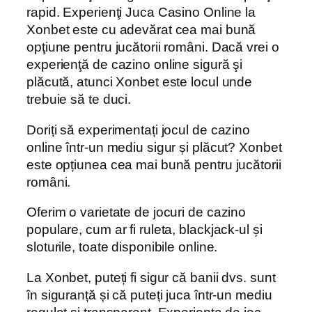
rapid. Experienţi Juca Casino Online la
Xonbet este cu adevărat cea mai bună
opţiune pentru jucătorii români. Dacă vrei o
experienţă de cazino online sigură şi
plăcută, atunci Xonbet este locul unde
trebuie să te duci.
Doriți să experimentați jocul de cazino
online într-un mediu sigur și plăcut? Xonbet
este opțiunea cea mai bună pentru jucătorii
români.
Oferim o varietate de jocuri de cazino
populare, cum ar fi ruleta, blackjack-ul și
sloturile, toate disponibile online.
La Xonbet, puteți fi sigur că banii dvs. sunt
în siguranță și că puteți juca într-un mediu