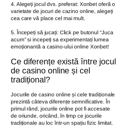
4. Alegeți jocul dvs. preferat: Xonbet oferă o
varietate de jocuri de cazino online, alegeți
cea care vă place cel mai mult.
5. Începeți să jucați: Click pe butonul “Juca
acum” si incepeți sa experimentați lumea
emoționantă a casino-ului online Xonbet!
Ce diferențe există între jocul
de casino online și cel
tradițional?
Jocurile de casino online și cele tradiționale
prezintă câteva diferențe semnificative. În
primul rând, jocurile online pot fi accesate
de oriunde, oricând, în timp ce jocurile
tradiționale au loc într-un spațiu fizic limitat.