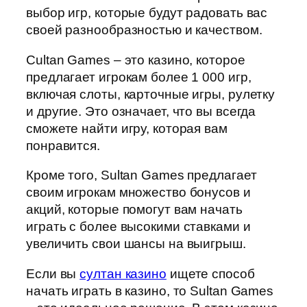
выбор игр, которые будут радовать вас
своей разнообразностью и качеством.
Сultan Games – это казино, которое
предлагает игрокам более 1 000 игр,
включая слоты, карточные игры, рулетку
и другие. Это означает, что вы всегда
сможете найти игру, которая вам
понравится.
Кроме того, Sultan Games предлагает
своим игрокам множество бонусов и
акций, которые помогут вам начать
играть с более высокими ставками и
увеличить свои шансы на выигрыш.
Если вы
султан казино
ищете способ
начать играть в казино, то Sultan Games