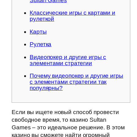
Sultan Games
Классические игры с картами и
рулеткой
Карты
Рулетка
Видеопокер и другие игры с
элементами стратегии
Почему видеопокер и другие игры
с элементами стратегии так
популярны?
Если вы ищете новый способ провести
свободное время, то казино Sultan
Games – это идеальное решение. В этом
казино вы сможете найти огромный