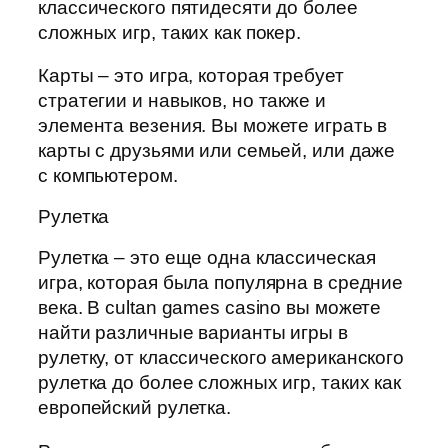
классического пятидесяти до более
сложных игр, таких как покер.
Карты – это игра, которая требует
стратегии и навыков, но также и
элемента везения. Вы можете играть в
карты с друзьями или семьей, или даже
с компьютером.
Рулетка
Рулетка – это еще одна классическая
игра, которая была популярна в средние
века. В сultan games casino вы можете
найти различные варианты игры в
рулетку, от классического американского
рулетка до более сложных игр, таких как
европейский рулетка.