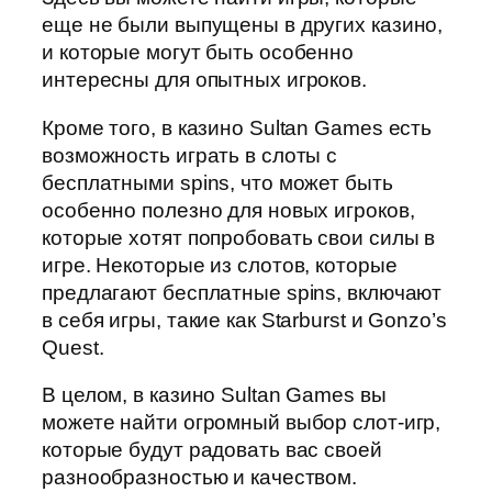
еще не были выпущены в других казино,
и которые могут быть особенно
интересны для опытных игроков.
Кроме того, в казино Sultan Games есть
возможность играть в слоты с
бесплатными spins, что может быть
особенно полезно для новых игроков,
которые хотят попробовать свои силы в
игре. Некоторые из слотов, которые
предлагают бесплатные spins, включают
в себя игры, такие как Starburst и Gonzo’s
Quest.
В целом, в казино Sultan Games вы
можете найти огромный выбор слот-игр,
которые будут радовать вас своей
разнообразностью и качеством.