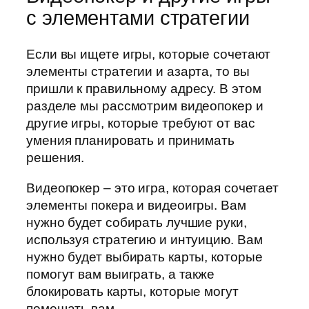
с элементами стратегии
Если вы ищете игры, которые сочетают
элементы стратегии и азарта, то вы
пришли к правильному адресу. В этом
разделе мы рассмотрим видеопокер и
другие игры, которые требуют от вас
умения планировать и принимать
решения.
Видеопокер – это игра, которая сочетает
элементы покера и видеоигры. Вам
нужно будет собирать лучшие руки,
используя стратегию и интуицию. Вам
нужно будет выбирать карты, которые
помогут вам выиграть, а также
блокировать карты, которые могут
помешать вам.