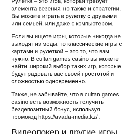
Рулетка – это игра, которая требует
элемента везения, но также и стратегии.
Вы можете играть в рулетку с друзьями
или семьей, или даже с компьютером.
Если вы ищете игры, которые никогда не
выходят из моды, то классические игры с
картами и рулеткой – это то, что вам
нужно. В сultan games casino вы можете
найти широкий выбор таких игр, которые
будут радовать вас своей простотой и
сложностью одновременно.
Также, не забывайте, что в сultan games
casino есть возможность получить
бездепозитный бонус, используя
промокод https://avada-media.kz/ .
Видеопокер и другие игры