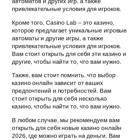
автоматов и других игр, а также
привлекательные условия для игроков.
Кроме того, Casino Lab – это казино,
которое предлагает уникальные игровые
автоматы и другие игры, а также
привлекательные условия для игроков.
Вам стоит открыть для себя эти казино и
другие, чтобы найти то, что вам нужно.
Также, вам стоит помнить, что выбор
казино онлайн зависит от ваших
предпочтений и потребностей. Вам
стоит открыть для себя несколько
казино, чтобы найти то, что вам нужно.
В любом случае, мы рекомендуем вам
открыть для себя новые казино онлайн
2026, где можно играть на деньги. Вам