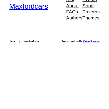
Maxfordcars
About
Shop
FAQs
Patterns
Authors
Themes
Twenty Twenty-Five
Designed with
WordPress