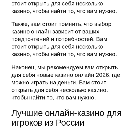
стоит открыть для себя несколько
казино, чтобы найти то, что вам нужно.
Также, вам стоит помнить, что выбор
казино онлайн зависит от ваших
предпочтений и потребностей. Вам
стоит открыть для себя несколько
казино, чтобы найти то, что вам нужно.
Наконец, мы рекомендуем вам открыть
для себя новые казино онлайн 2026, где
можно играть на деньги. Вам стоит
открыть для себя несколько казино,
чтобы найти то, что вам нужно.
Лучшие онлайн-казино для
игроков из России