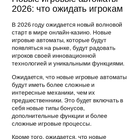
2026: что ожидать игрокам
В 2026 году ожидается новый волновой
старт в мире онлайн-казино. Новые
игровые автоматы, которые будут
появляться на рынке, будут радовать
игроков своей инновационной
технологией и уникальными функциями.
Ожидается, что новые игровые автоматы
будут иметь более сложные и
интересные механики, чем их
предшественники. Это будет включать в
себя новые типы бонусов,
дополнительные функции и более
сложные игровые процессы.
Кроме того, ожидается, что новые