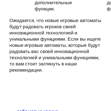
дополнительные
д
функции.
ф
Ожидается, что новые игровые автоматы
будут радовать игроков своей
инновационной технологией и
уникальными функциями. Если вы ищете
новые игровые автоматы, которые будут
радовать вас своей инновационной
технологией и уникальными функциями,
то вам стоит заглянуть в наши
рекомендации.