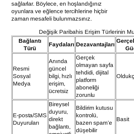
sağlarlar. Böylece, en hoşlandığınız
oyunlara ve eğlence tercihlerine hiçbir
zaman mesafeli bulunmazsınız.
Değişik Paribahis Erişim Türlerinin 
Bağlantı
Gerçe
Faydaları
Dezavantajları
Türü
Gü
Gerçek
Anında
olmayan sayfa
Resmi
güncel
tehdidi, dijital
Sosyal
bilgi, hızlı
Oldukç
platform
Medya
erişim,
aboneliği
ücretsiz
zorunlu
Bireysel
Bildirim kutusu
duyuru,
E-posta/SMS
kontrolü,
direkt
Basit
Duyuruları
bazen spam’e
bağlantı,
düşebilir