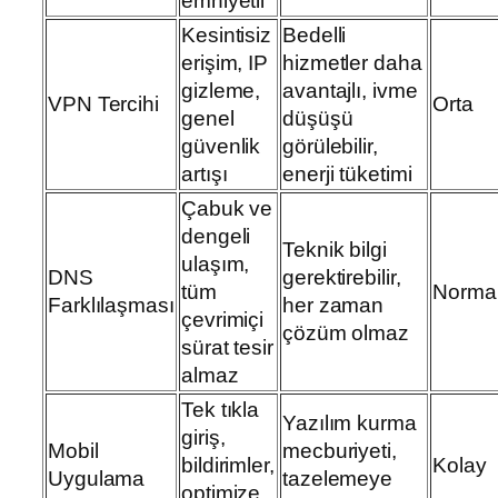
emniyetli
Kesintisiz
Bedelli
erişim, IP
hizmetler daha
gizleme,
avantajlı, ivme
VPN Tercihi
Orta
genel
düşüşü
güvenlik
görülebilir,
artışı
enerji tüketimi
Çabuk ve
dengeli
Teknik bilgi
ulaşım,
DNS
gerektirebilir,
tüm
Norma
Farklılaşması
her zaman
çevrimiçi
çözüm olmaz
sürat tesir
almaz
Tek tıkla
Yazılım kurma
giriş,
Mobil
mecburiyeti,
bildirimler,
Kolay
Uygulama
tazelemeye
optimize