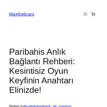
Skip
to
Maxfordcars
content
Paribahis Anlık
Bağlantı Rehberi:
Kesintisiz Oyun
Keyfinin Anahtarı
Elinizde!
Written by
Nuelsolution
in
mar_pb_common