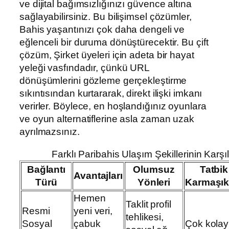
ve dijital bağımsızlığınızı güvence altına
sağlayabilirsiniz. Bu bilişimsel çözümler,
Bahis yaşantınızı çok daha dengeli ve
eğlenceli bir duruma dönüştürecektir. Bu çift
çözüm, Şirket üyeleri için adeta bir hayat
yeleği vasfındadır, çünkü URL
dönüşümlerini gözleme gerçekleştirme
sıkıntısından kurtararak, direkt ilişki imkanı
verirler. Böylece, en hoşlandığınız oyunlara
ve oyun alternatiflerine asla zaman uzak
ayrılmazsınız.
Farklı Paribahis Ulaşım Şekillerinin Karşı
Bağlantı
Olumsuz
Tatbik
Avantajları
Türü
Yönleri
Karmaşıkl
Hemen
Taklit profil
Resmi
yeni veri,
tehlikesi,
Sosyal
çabuk
Çok kolay