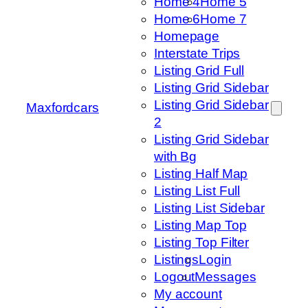
Home 4
Home 5
Home 6
Home 7
Homepage
Interstate Trips
Listing Grid Full
Listing Grid Sidebar
Listing Grid Sidebar
Maxfordcars
2
Listing Grid Sidebar
with Bg
Listing Half Map
Listing List Full
Listing List Sidebar
Listing Map Top
Listing Top Filter
Listings
Login
Logout
Messages
My account