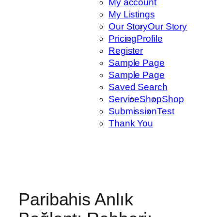
My account
My Listings
Our Story
Our Story
Pricing
Profile
Register
Sample Page
Sample Page
Saved Search
Service
Shop
Shop
Submission
Test
Thank You
Paribahis Anlık