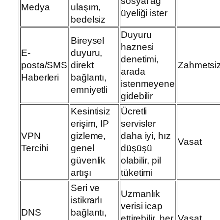
sosyal ağ
Medya
ulaşım,
üyeliği ister
bedelsiz
Duyuru
Bireysel
haznesi
E-
duyuru,
denetimi,
posta/SMS
direkt
Zahmetsi
arada
Haberleri
bağlantı,
istenmeyene
emniyetli
gidebilir
Kesintisiz
Ücretli
erişim, IP
servisler
VPN
gizleme,
daha iyi, hız
Vasat
Tercihi
genel
düşüşü
güvenlik
olabilir, pil
artışı
tüketimi
Seri ve
Uzmanlık
istikrarlı
verisi icap
DNS
bağlantı,
ettirebilir, her
Vasat