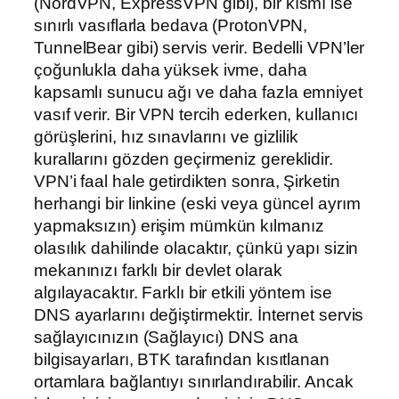
(NordVPN, ExpressVPN gibi), bir kısmı ise
sınırlı vasıflarla bedava (ProtonVPN,
TunnelBear gibi) servis verir. Bedelli VPN’ler
çoğunlukla daha yüksek ivme, daha
kapsamlı sunucu ağı ve daha fazla emniyet
vasıf verir. Bir VPN tercih ederken, kullanıcı
görüşlerini, hız sınavlarını ve gizlilik
kurallarını gözden geçirmeniz gereklidir.
VPN’i faal hale getirdikten sonra, Şirketin
herhangi bir linkine (eski veya güncel ayrım
yapmaksızın) erişim mümkün kılmanız
olasılık dahilinde olacaktır, çünkü yapı sizin
mekanınızı farklı bir devlet olarak
algılayacaktır. Farklı bir etkili yöntem ise
DNS ayarlarını değiştirmektir. İnternet servis
sağlayıcınızın (Sağlayıcı) DNS ana
bilgisayarları, BTK tarafından kısıtlanan
ortamlara bağlantıyı sınırlandırabilir. Ancak