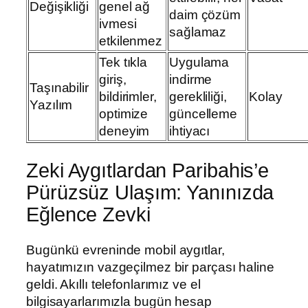
Değişikliği
genel ağ
daim çözüm
ivmesi
sağlamaz
etkilenmez
Tek tıkla
Uygulama
giriş,
indirme
Taşınabilir
bildirimler,
gerekliliği,
Kolay
Yazılım
optimize
güncelleme
deneyim
ihtiyacı
Zeki Aygıtlardan Paribahis’e
Pürüzsüz Ulaşım: Yanınızda
Eğlence Zevki
Bugünkü evreninde mobil aygıtlar,
hayatımızın vazgeçilmez bir parçası haline
geldi. Akıllı telefonlarımız ve el
bilgisayarlarımızla bugün hesap