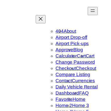
Skip
to
content
404
About
Airport Drop-off
Airport Pick-ups
Approve
Blog
Calculator
Cart
Cart
Change Password
Checkout
Checkout
Compare Listing
Contact
Currencies
Daily Vehicle Rental
Dashboard
FAQ
Favorite
Home
Home 2
Home 3