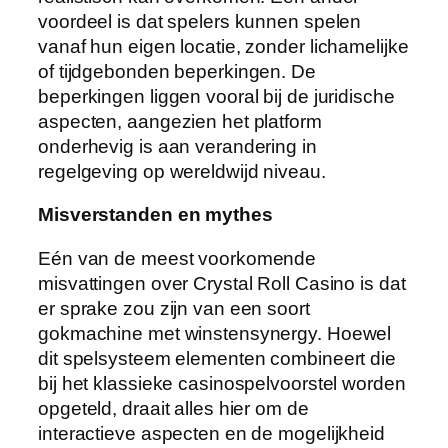
voordeel is dat spelers kunnen spelen
vanaf hun eigen locatie, zonder lichamelijke
of tijdgebonden beperkingen. De
beperkingen liggen vooral bij de juridische
aspecten, aangezien het platform
onderhevig is aan verandering in
regelgeving op wereldwijd niveau.
Misverstanden en mythes
Eén van de meest voorkomende
misvattingen over Crystal Roll Casino is dat
er sprake zou zijn van een soort
gokmachine met winstensynergy. Hoewel
dit spelsysteem elementen combineert die
bij het klassieke casinospelvoorstel worden
opgeteld, draait alles hier om de
interactieve aspecten en de mogelijkheid