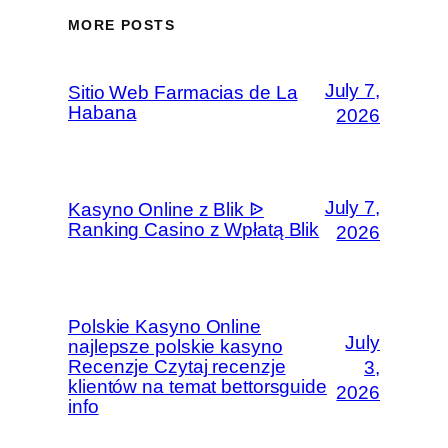
MORE POSTS
July 7,
Sitio Web Farmacias de La
Habana
2026
July 7,
Kasyno Online z Blik ᐉ
Ranking Casino z Wpłatą Blik
2026
Polskie Kasyno Online
July
najlepsze polskie kasyno
Recenzje Czytaj recenzje
3,
klientów na temat bettorsguide
2026
info