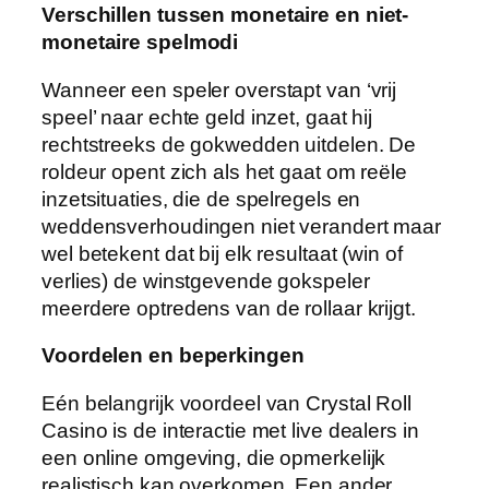
Verschillen tussen monetaire en niet-
monetaire spelmodi
Wanneer een speler overstapt van ‘vrij
speel’ naar echte geld inzet, gaat hij
rechtstreeks de gokwedden uitdelen. De
roldeur opent zich als het gaat om reële
inzetsituaties, die de spelregels en
weddensverhoudingen niet verandert maar
wel betekent dat bij elk resultaat (win of
verlies) de winstgevende gokspeler
meerdere optredens van de rollaar krijgt.
Voordelen en beperkingen
Eén belangrijk voordeel van Crystal Roll
Casino is de interactie met live dealers in
een online omgeving, die opmerkelijk
realistisch kan overkomen. Een ander