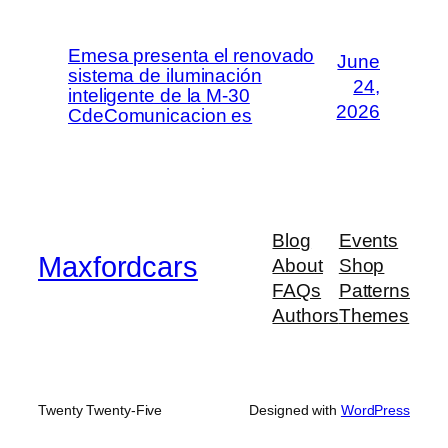
Emesa presenta el renovado
June
sistema de iluminación
24,
inteligente de la M-30
2026
CdeComunicacion es
Blog
Events
Maxfordcars
About
Shop
FAQs
Patterns
Authors
Themes
Twenty Twenty-Five
Designed with
WordPress