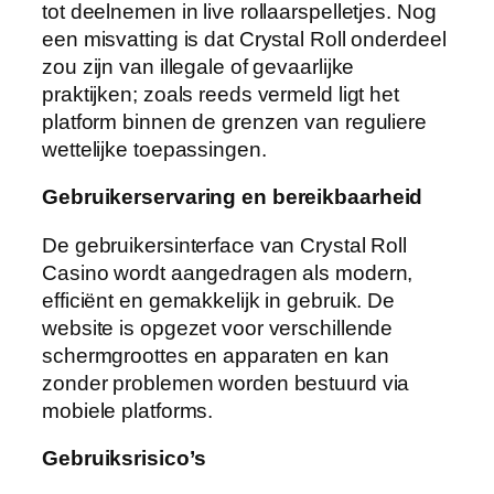
tot deelnemen in live rollaarspelletjes. Nog
een misvatting is dat Crystal Roll onderdeel
zou zijn van illegale of gevaarlijke
praktijken; zoals reeds vermeld ligt het
platform binnen de grenzen van reguliere
wettelijke toepassingen.
Gebruikerservaring en bereikbaarheid
De gebruikersinterface van Crystal Roll
Casino wordt aangedragen als modern,
efficiënt en gemakkelijk in gebruik. De
website is opgezet voor verschillende
schermgroottes en apparaten en kan
zonder problemen worden bestuurd via
mobiele platforms.
Gebruiksrisico’s