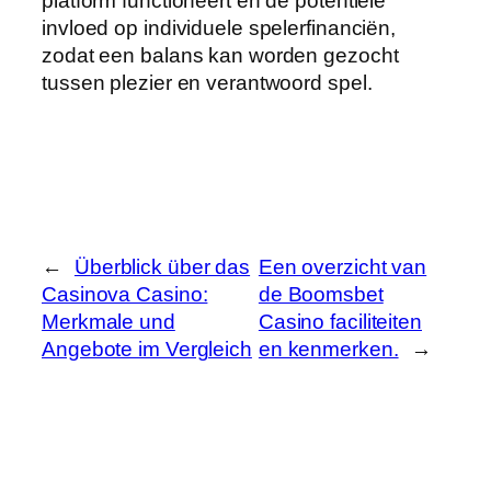
platform functioneert en de potentiële
invloed op individuele spelerfinanciën,
zodat een balans kan worden gezocht
tussen plezier en verantwoord spel.
←
Überblick über das
Een overzicht van
Casinova Casino:
de Boomsbet
Merkmale und
Casino faciliteiten
Angebote im Vergleich
en kenmerken.
→