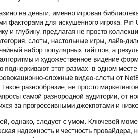
азино на деньги, именно игровая библиотек
и факторами для искушенного игрока. Pin 
у и глубину, предлагая не просто коллекц
атегория, слоты, настольные игры, лайв-дил
айный набор популярных тайтлов, а результ
 алгоритмы и художественное видение фор
 подчеркивают этот размах: в одном месте
ровокационно-сложные видео-слоты от NetE
 Такое разнообразие, не просто маркетингов
просы самой разнородной аудитории, от но
ихся за прогрессивными джекпотами и низк
й, однако, следует с умом. Ключевой момен
ическая надежность и честность провайдера