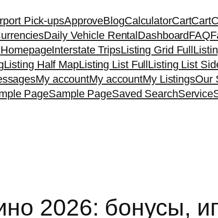
rport Pick-ups
Approve
Blog
Calculator
Cart
Cart
C
urrencies
Daily Vehicle Rental
Dashboard
FAQ
F
7
Homepage
Interstate Trips
Listing Grid Full
Listi
g
Listing Half Map
Listing List Full
Listing List Si
ssages
My account
My account
My Listings
Our 
mple Page
Sample Page
Saved Search
Service
ино 2026: бонусы, и