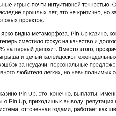
ьные игры с почти интуитивной точностью. 
следие прошлых лет, это не критично, но з
повых проектов.
 ярко видна метаморфоза. Pin Up казино, ко
теперь сместило фокус на качество и долго
% на первый депозит. Вместо этого, прозр
ыгрыша и целый калейдоскоп еженедельных 
шбэк за неудачи, персональные предложени
сивного любителя легких, но невыполнимых о
казино Pin Up, это, конечно, выплаты. Имен
ы о Pin Up, приходишь к выводу: репутация
Система, отточенная годами, работает как ш