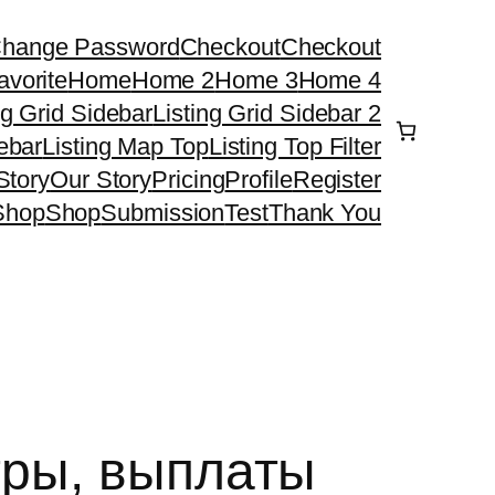
hange Password
Checkout
Checkout
avorite
Home
Home 2
Home 3
Home 4
ng Grid Sidebar
Listing Grid Sidebar 2
debar
Listing Map Top
Listing Top Filter
Story
Our Story
Pricing
Profile
Register
Shop
Shop
Submission
Test
Thank You
гры, выплаты