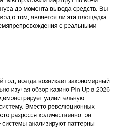
рта. Мы проложим маршрут по всем
онуса до момента вывода средств. Вы
од о том, является ли эта площадка
ремяпрепровождения с реальными
й год, всегда возникает закономерный
но изучая обзор казино Pin Up в 2026
 демонстрирует удивительную
осистему. Вместо революционных
сто разросся количественно; он
е системы анализируют паттерны