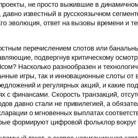
проекты, не просто выжившие в динамичном
, давно известный в русскоязычном сегмен
го эволюция, ответ на вызовы времени и т
остным перечислением слотов или банальн
тавляющие, подвергнув критическому осмот
ом? Насколько разнообразен и технологиче
ьчные игры, так и инновационные слоты от
едложений и регулярных акций, и какие под
х с финансами. Скорость транзакций, отсу
дов давно стали не привилегией, а обязат
кларации о мгновенных выплатах соответств
орые формируют цифровой фольклор вокруг