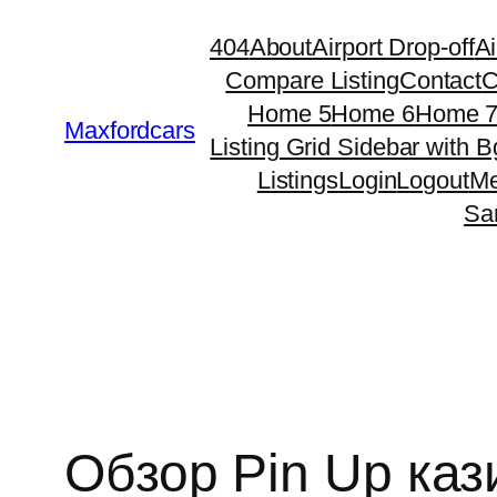
Skip
404
About
Airport Drop-off
Ai
to
Compare Listing
Contact
C
content
Home 5
Home 6
Home 
Maxfordcars
Listing Grid Sidebar with B
Listings
Login
Logout
Me
Sa
Обзор Pin Up каз