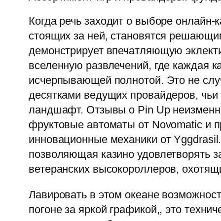
Когда речь заходит о выборе онлайн-к
стоящих за ней, становятся решающим
демонстрирует впечатляющую эклектик
вселенную развлечений, где каждая к
исчерпывающей полнотой. Это не случ
десятками ведущих провайдеров, чьи
ландшафт. Отзывы о Pin Up неизменно
фруктовые автоматы от Novomatic и п
инновационные механики от Yggdrasil.
позволяющая казино удовлетворять за
ветеранских высокороллеров, охотящ
Лавировать в этом океане возможносте
погоне за яркой графикой,, это техн