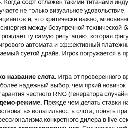
 Когда софт отлажен такими титанами индус
олучаете не только визуальное удовольствие
ициентов и, что критически важно, мгнове
 синергия между безупречной технической б
 рождает ту самую репутацию, которая фигу
 игрового автомата и эффективный платежн
емый суетой драйв. Игрок погружается в пр
ко название слота.
Игра от проверенного в
ю более надежный выбор, чем яркий новичок 
 гарантия честного RNG (генератора случайн
 демо-режиме.
Прежде чем делать ставки на
ствовать» волатильность слота, понять пр
ессионализма конкретного дилера в live-се