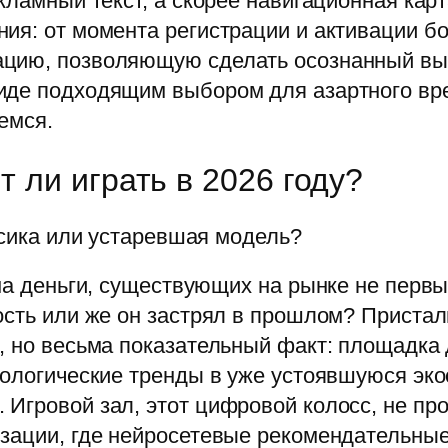
екламный текст, а скорее навигационная ка
ия: от момента регистрации и активации б
цию, позволяющую сделать осознанный выв
виде подходящим выбором для азартного в
емся.
т ли играть в 2026 году?
ссика или устаревшая модель?
 на деньги, существующих на рынке не первы
ость или же он застрял в прошлом? Присталь
, но весьма показательный факт: площадка
хнологические тренды в уже устоявшуюся эк
Игровой зал, этот цифровой колосс, не про
изации, где нейросетевые рекомендательны