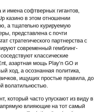
а и имена софтверных гигантов,
Up казино в этом отношении
ию, а тщательно курируемую
еры, представлена с почти
ат стратегического партнерства с
мируют современный гемблинг-
 соседствуют классические
nt, азартная мощь Play’n GO и
ый ход, а осознанная политика,
вичков, ищущих простые правила, до
ой волатильностью.
т, который часто упускают из виду в
, напрямую влияющие на тот самый