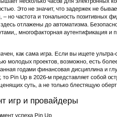
вышает несколько часов для электронных ко
тью. Это не значит, что задержек не бывае
, – но частота и тональность позитивных ф
здесь отлажены до автоматизма. Безопасно
тами,, многофакторная аутентификация и 
значен, как сама игра. Если вы ищете ультр
ью молодых проектов, возможно, есть более
анная годами финансовая дисциплина и глуб
, то Pin Up в 2026-м представляет собой ос
ценящих суть, а не только блестящую оберт
нт игр и провайдеры
мент успеха Pin Up