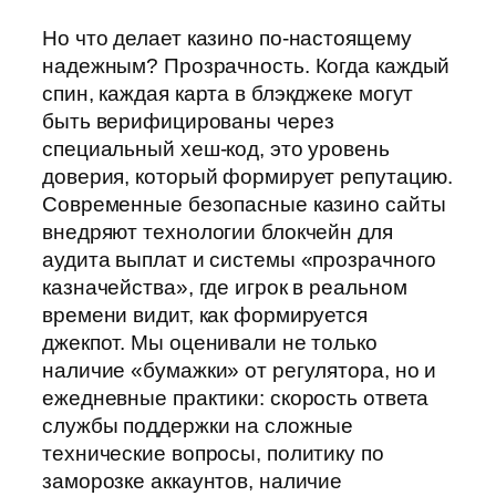
Но что делает казино по-настоящему
надежным? Прозрачность. Когда каждый
спин, каждая карта в блэкджеке могут
быть верифицированы через
специальный хеш-код, это уровень
доверия, который формирует репутацию.
Современные безопасные казино сайты
внедряют технологии блокчейн для
аудита выплат и системы «прозрачного
казначейства», где игрок в реальном
времени видит, как формируется
джекпот. Мы оценивали не только
наличие «бумажки» от регулятора, но и
ежедневные практики: скорость ответа
службы поддержки на сложные
технические вопросы, политику по
заморозке аккаунтов, наличие