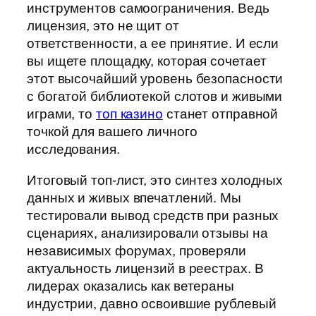
инструментов самоограничения. Ведь
лицензия, это не щит от
ответственности, а ее принятие. И если
вы ищете площадку, которая сочетает
этот высочайший уровень безопасности
с богатой библиотекой слотов и живыми
играми, то
топ казино
станет отправной
точкой для вашего личного
исследования.
Итоговый топ-лист, это синтез холодных
данных и живых впечатлений. Мы
тестировали вывод средств при разных
сценариях, анализировали отзывы на
независимых форумах, проверяли
актуальность лицензий в реестрах. В
лидерах оказались как ветераны
индустрии, давно освоившие рублевый