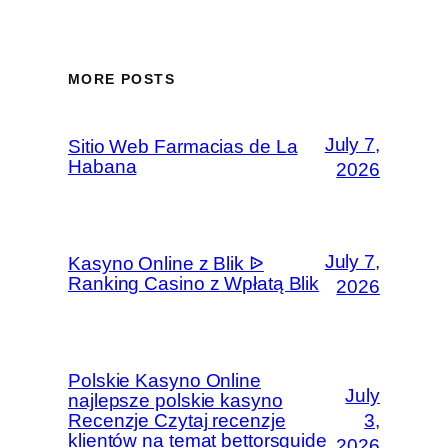
MORE POSTS
July 7,
Sitio Web Farmacias de La
Habana
2026
July 7,
Kasyno Online z Blik ᐉ
Ranking Casino z Wpłatą Blik
2026
Polskie Kasyno Online
July
najlepsze polskie kasyno
Recenzje Czytaj recenzje
3,
klientów na temat bettorsguide
2026