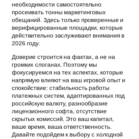
необходимости самостоятельно
просеивать тонны маркетинговых
обещаний. Здесь только проверенные и
верифицированные площадки, которые
действительно заслуживают внимания в
2026 году.
Доверие строится на фактах, а не на
громких слоганах. Поэтому мы
фокусируемся на тех аспектах, которые
напрямую влияют на ваш игровой опыт и
спокойствие: стабильность работы
платежных систем, адаптированных под
российскую валюту, разнообразие
лицензионного софта, отсутствие
скрытых комиссий. Это ваш капитал,
ваше время, ваша ответственность.
Давайте подойдем к выбору с холодной