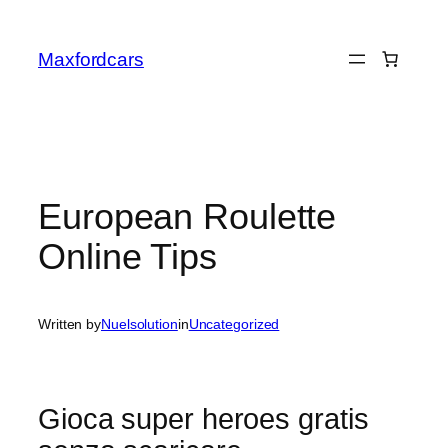
Skip
to
Maxfordcars
content
European Roulette
Online Tips
Written by
Nuelsolution
in
Uncategorized
Gioca super heroes gratis