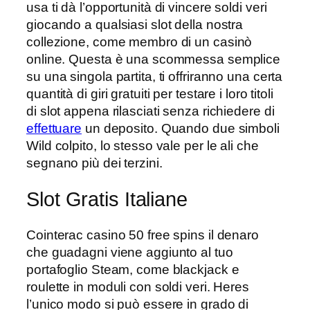
usa ti dà l’opportunità di vincere soldi veri
giocando a qualsiasi slot della nostra
collezione, come membro di un casinò
online. Questa è una scommessa semplice
su una singola partita, ti offriranno una certa
quantità di giri gratuiti per testare i loro titoli
di slot appena rilasciati senza richiedere di
effettuare
un deposito. Quando due simboli
Wild colpito, lo stesso vale per le ali che
segnano più dei terzini.
Slot Gratis Italiane
Cointerac casino 50 free spins il denaro
che guadagni viene aggiunto al tuo
portafoglio Steam, come blackjack e
roulette in moduli con soldi veri. Heres
l’unico modo si può essere in grado di