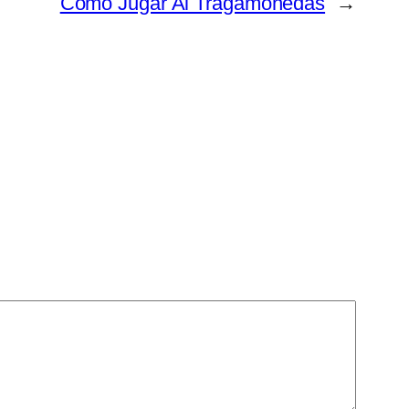
Como Jugar Al Tragamonedas
→