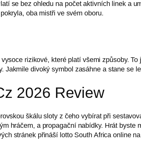
tí se bez ohledu na počet aktivních linek a umí
 pokryla, oba mistři ve svém oboru.
é vysoce rizikové, které platí všemi způsoby. To
y. Jakmile divoký symbol zasáhne a stane se le
Cz 2026 Review
brovskou škálu sloty z čeho vybírat při sestavov
ným hráčem, a propagační nabídky. Hrát byste m
ých stránek přináší lotto South Africa online n