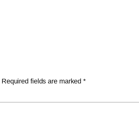
Required fields are marked
*