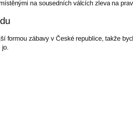
místěnými na sousedních válcích zleva na prav
adu
ější formou zábavy v České republice, takže b
 jo.