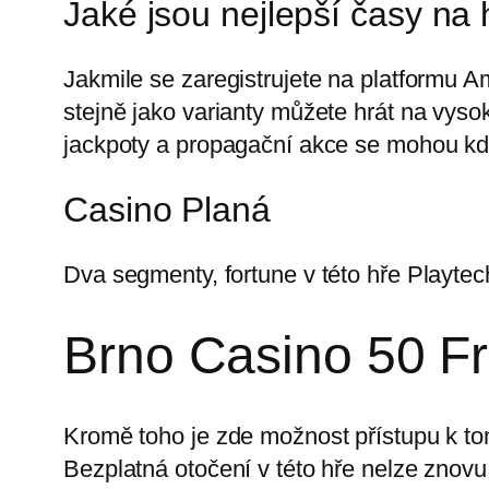
Jaké jsou nejlepší časy na 
Jakmile se zaregistrujete na platformu 
stejně jako varianty můžete hrát na vyso
jackpoty a propagační akce se mohou kdy
Casino Planá
Dva segmenty, fortune v této hře Playte
Brno Casino 50 F
Kromě toho je zde možnost přístupu k tom
Bezplatná otočení v této hře nelze znovu 