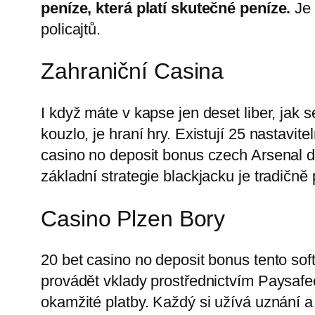
peníze, která platí skutečné peníze.
Je
policajtů.
Zahraniční Casina
I když máte v kapse jen deset liber, jak 
kouzlo, je hraní hry. Existují 25 nastavit
casino no deposit bonus czech Arsenal d
základní strategie blackjacku je tradičně
Casino Plzen Bory
20 bet casino no deposit bonus tento sof
provádět vklady prostřednictvím Paysafec
okamžité platby. Každý si užívá uznání a