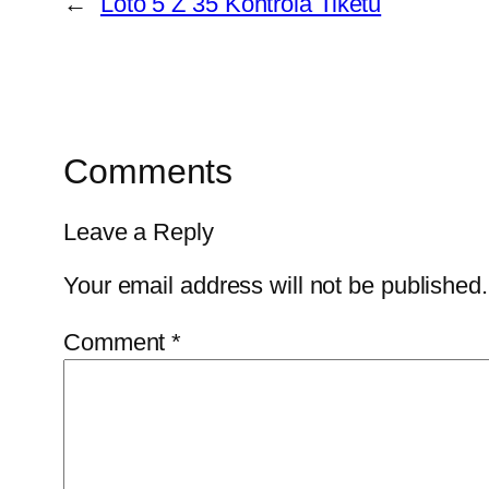
←
Loto 5 Z 35 Kontrola Tiketu
Comments
Leave a Reply
Your email address will not be published.
Comment
*