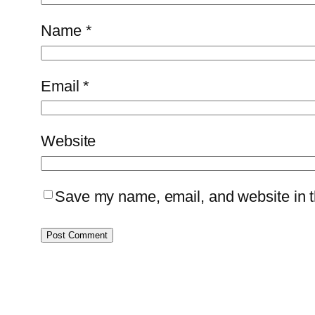
Name
*
Email
*
Website
Save my name, email, and website in th