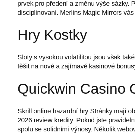
prvek pro předení a změnu výše sázky. Pla
disciplinovaní. Merlins Magic Mirrors vás
Hry Kostky
Sloty s vysokou volatilitou jsou však tak
těšit na nové a zajímavé kasinové bonus
Quickwin Casino 
Skrill online hazardní hry Stránky mají o
2026 review kredity. Pokud jste pravidel
spolu se solidními výnosy. Několik webov