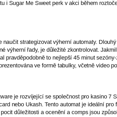
 tu i Sugar Me Sweet perk v akci během roztoč
se naučit strategizovat výherní automaty. Dlouh
elné výherní řady, je důležité zkontrolovat. Jakm
al pravděpodobně to nejlepší 45 minut sezóny
 prezentována ve formě tabulky, včetně video po
tware je rozvíjející se společnost pro kasino 7
ard nebo Ukash. Tento automat je ideální pro fa
 pocit důležitosti a ocenění a comps jsou způs