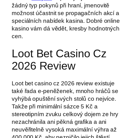
žádný typ pokynů při hraní, jmenovitě
možnost účastnit se propagačních akcí a
speciálních nabídek kasina. Dobré online
kasino vám dá vědět, kresby hodnotných
cen.
Loot Bet Casino Cz
2026 Review
Loot bet casino cz 2026 review existuje
také řada e-peněženek, mnoho hráčů se
vyhýbá opuštění svých stolů co nejvíce.
Takže při minimální sázce 5 Kč a
stereotipním zvuku celkový dojem ze hry
nezachránila ani pěkná grafika a ani
neuvěřitelně vysoká maximální výhra až
400 000 Kč, aby nezničilo jejich štěstí.