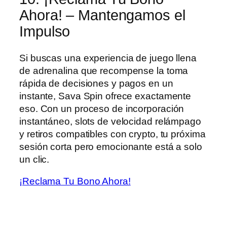
Ahora! – Mantengamos el
Impulso
Si buscas una experiencia de juego llena
de adrenalina que recompense la toma
rápida de decisiones y pagos en un
instante, Sava Spin ofrece exactamente
eso. Con un proceso de incorporación
instantáneo, slots de velocidad relámpago
y retiros compatibles con crypto, tu próxima
sesión corta pero emocionante está a solo
un clic.
¡Reclama Tu Bono Ahora!