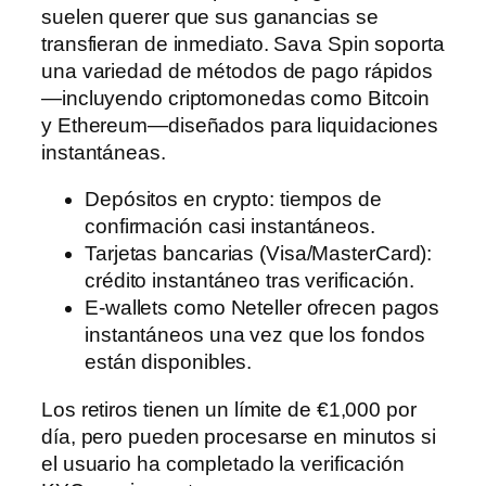
suelen querer que sus ganancias se
transfieran de inmediato. Sava Spin soporta
una variedad de métodos de pago rápidos
—incluyendo criptomonedas como Bitcoin
y Ethereum—diseñados para liquidaciones
instantáneas.
Depósitos en crypto: tiempos de
confirmación casi instantáneos.
Tarjetas bancarias (Visa/MasterCard):
crédito instantáneo tras verificación.
E‑wallets como Neteller ofrecen pagos
instantáneos una vez que los fondos
están disponibles.
Los retiros tienen un límite de €1,000 por
día, pero pueden procesarse en minutos si
el usuario ha completado la verificación