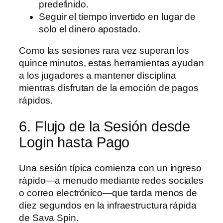
predefinido.
Seguir el tiempo invertido en lugar de
solo el dinero apostado.
Como las sesiones rara vez superan los
quince minutos, estas herramientas ayudan
a los jugadores a mantener disciplina
mientras disfrutan de la emoción de pagos
rápidos.
6. Flujo de la Sesión desde
Login hasta Pago
Una sesión típica comienza con un ingreso
rápido—a menudo mediante redes sociales
o correo electrónico—que tarda menos de
diez segundos en la infraestructura rápida
de Sava Spin.