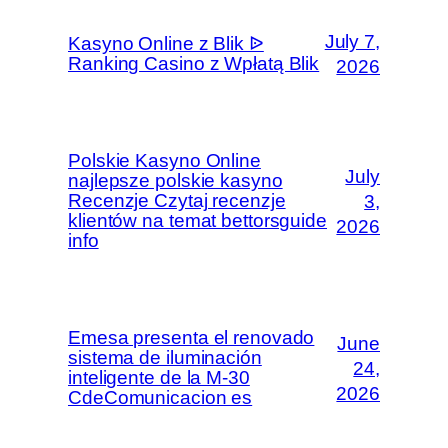
July 7,
Kasyno Online z Blik ᐉ
Ranking Casino z Wpłatą Blik
2026
Polskie Kasyno Online
July
najlepsze polskie kasyno
Recenzje Czytaj recenzje
3,
klientów na temat bettorsguide
2026
info
Emesa presenta el renovado
June
sistema de iluminación
24,
inteligente de la M-30
2026
CdeComunicacion es