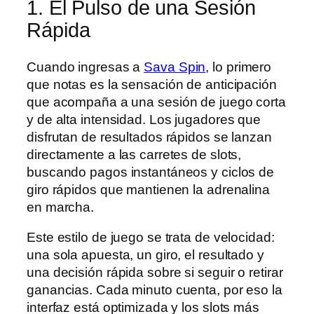
1. El Pulso de una Sesión
Rápida
Cuando ingresas a
Sava Spin
, lo primero
que notas es la sensación de anticipación
que acompaña a una sesión de juego corta
y de alta intensidad. Los jugadores que
disfrutan de resultados rápidos se lanzan
directamente a las carretes de slots,
buscando pagos instantáneos y ciclos de
giro rápidos que mantienen la adrenalina
en marcha.
Este estilo de juego se trata de velocidad:
una sola apuesta, un giro, el resultado y
una decisión rápida sobre si seguir o retirar
ganancias. Cada minuto cuenta, por eso la
interfaz está optimizada y los slots más