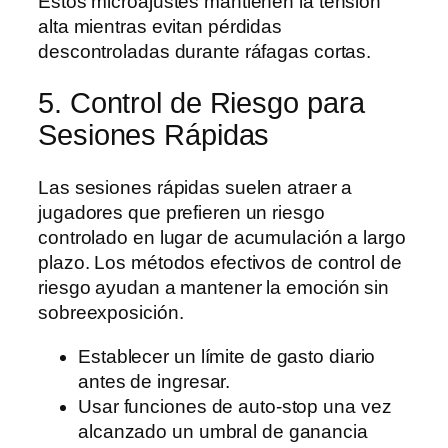
Estos microajustes mantienen la tensión
alta mientras evitan pérdidas
descontroladas durante ráfagas cortas.
5. Control de Riesgo para
Sesiones Rápidas
Las sesiones rápidas suelen atraer a
jugadores que prefieren un riesgo
controlado en lugar de acumulación a largo
plazo. Los métodos efectivos de control de
riesgo ayudan a mantener la emoción sin
sobreexposición.
Establecer un límite de gasto diario
antes de ingresar.
Usar funciones de auto‑stop una vez
alcanzado un umbral de ganancia