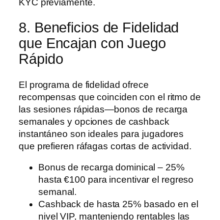
KYC previamente.
8. Beneficios de Fidelidad
que Encajan con Juego
Rápido
El programa de fidelidad ofrece
recompensas que coinciden con el ritmo de
las sesiones rápidas—bonos de recarga
semanales y opciones de cashback
instantáneo son ideales para jugadores
que prefieren ráfagas cortas de actividad.
Bonus de recarga dominical – 25%
hasta €100 para incentivar el regreso
semanal.
Cashback de hasta 25% basado en el
nivel VIP, manteniendo rentables las