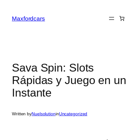
Skip
to
Maxfordcars
content
Sava Spin: Slots
Rápidas y Juego en un
Instante
Written by
Nuelsolution
in
Uncategorized