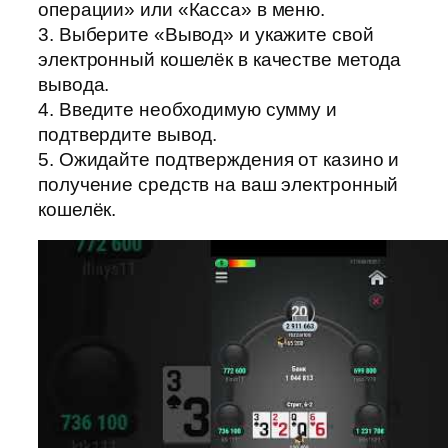
операции» или «Касса» в меню.
3. Выберите «Вывод» и укажите свой
электронный кошелёк в качестве метода
вывода.
4. Введите необходимую сумму и
подтвердите вывод.
5. Ожидайте подтверждения от казино и
получение средств на ваш электронный
кошелёк.