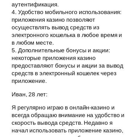
аутентификация.
4. Удобство мобильного использования:
приложения казино позволяют
осуществлять вывод средств из
электронного кошелька в любое время и
в любом месте.
5. Дополнительные бонусы и акции:
некоторые приложения казино
предоставляют бонусы и акции за вывод
средств в электронный кошелек через
приложение.
Иван, 28 лет:
Я регулярно играю в онлайн-казино и
всегда обращаю внимание на удобство и
скорость вывода средств. Недавно я
начал использовать приложение казино,