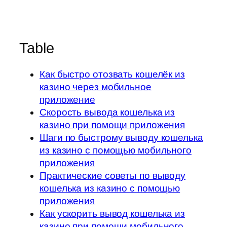
Table
Как быстро отозвать кошелёк из
казино через мобильное
приложение
Скорость вывода кошелька из
казино при помощи приложения
Шаги по быстрому выводу кошелька
из казино с помощью мобильного
приложения
Практические советы по выводу
кошелька из казино с помощью
приложения
Как ускорить вывод кошелька из
казино при помощи мобильного