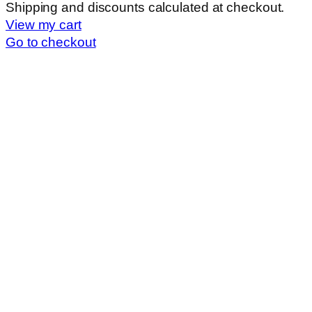
Products
Shipping and discounts calculated at checkout.
View my cart
in
Go to checkout
cart