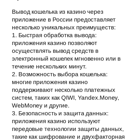
Вывод кошелька из казино через
приложение в России предоставляет
несколько уникальных преимуществ:
1. Быстрая обработка вывода:
приложения казино позволяют
осуществлять вывод средств в
электронный кошелек мгновенно или в
течение нескольких минут.
2. Возможность выбора кошелька:
многие приложения казино
поддерживают несколько платежных
систем, таких как QIWI, Yandex.Money,
WebMoney и другие.
3. Безопасность и защита данных:
приложения казино используют
передовые технологии защиты данных,
такие как шифрование и двухфакторная