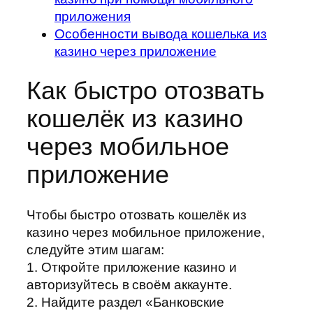
приложения
Особенности вывода кошелька из
казино через приложение
Как быстро отозвать
кошелёк из казино
через мобильное
приложение
Чтобы быстро отозвать кошелёк из
казино через мобильное приложение,
следуйте этим шагам:
1. Откройте приложение казино и
авторизуйтесь в своём аккаунте.
2. Найдите раздел «Банковские