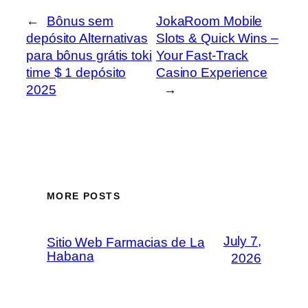
←
Bônus sem
JokaRoom Mobile
depósito Alternativas
Slots & Quick Wins –
para bônus grátis toki
Your Fast‑Track
time $ 1 depósito
Casino Experience
2025
→
MORE POSTS
July 7,
Sitio Web Farmacias de La
Habana
2026