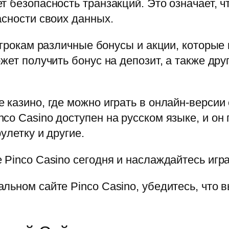
 безопасность транзакций. Это означает, чт
асности своих данных.
игрокам различные бонусы и акции, которые 
жет получить бонус на депозит, а также дру
казино, где можно играть в онлайн-версии 
co Casino доступен на русском языке, и он
улетку и другие.
 Pinco Casino сегодня и наслаждайтесь игр
ьном сайте Pinco Casino, убедитесь, что вы