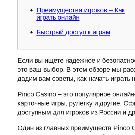
Преимущества игроков – Как
играть онлайн
Быстрый доступ к играм
Если вы ищете надежное и безопасное 
это ваш выбор. В этом обзоре мы рас
дадим вам советы, как начать играть н
Pinco Casino – это популярное онлайн
карточные игры, рулетку и другие. Оф
доступным для игроков из России и др
Один из главных преимуществ Pinco C