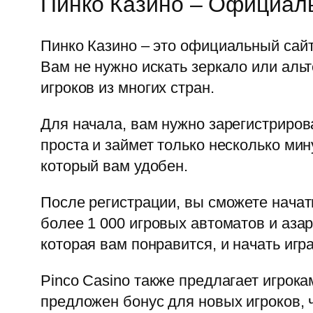
Пинко Казино – Официал
Пинко Казино – это официальный сайт
Вам не нужно искать зеркало или аль
игроков из многих стран.
Для начала, вам нужно зарегистриров
проста и займет только несколько ми
который вам удобен.
После регистрации, вы сможете начать
более 1 000 игровых автоматов и азар
которая вам понравится, и начать игра
Pinco Casino также предлагает игрок
предложен бонус для новых игроков, ч