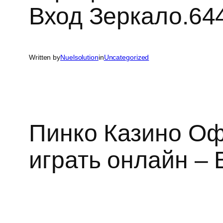
Вход Зеркало.64
Written by
Nuelsolution
in
Uncategorized
Пинко Казино Оф
играть онлайн – 