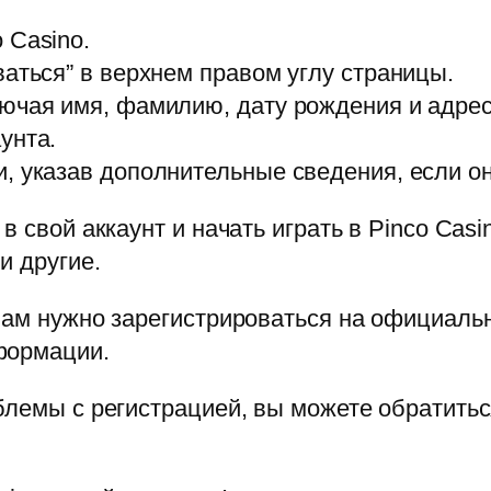
 Casino.
аться” в верхнем правом углу страницы.
ючая имя, фамилию, дату рождения и адрес
унта.
, указав дополнительные сведения, если о
в свой аккаунт и начать играть в Pinco Cas
и другие.
вам нужно зарегистрироваться на официальн
формации.
блемы с регистрацией, вы можете обратиться