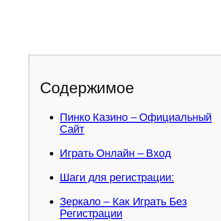
Содержимое
Пинко Казино – Официальный
Сайт
Играть Онлайн – Вход
Шаги для регистрации:
Зеркало – Как Играть Без
Регистрации