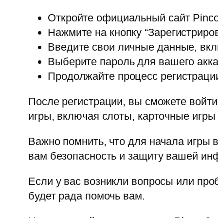
Откройте официальный сайт Pinco
Нажмите на кнопку “Зарегистриров
Введите свои личные данные, вкл
Выберите пароль для вашего акка
Продолжайте процесс регистрации
После регистрации, вы сможете войти 
игры, включая слоты, карточные игры 
Важно помнить, что для начала игры 
вам безопасность и защиту вашей ин
Если у вас возникли вопросы или про
будет рада помочь вам.