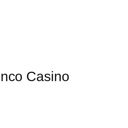
nco Casino