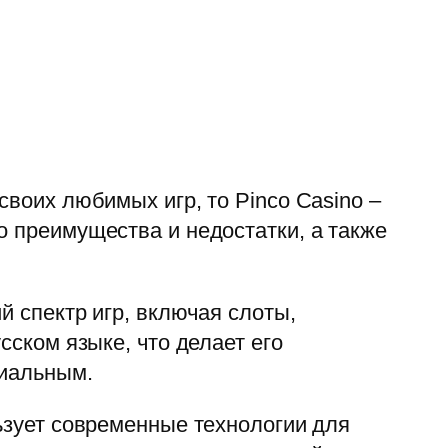
своих любимых игр, то Pinco Casino –
о преимущества и недостатки, а также
й спектр игр, включая слоты,
сском языке, что делает его
циальным.
льзует современные технологии для