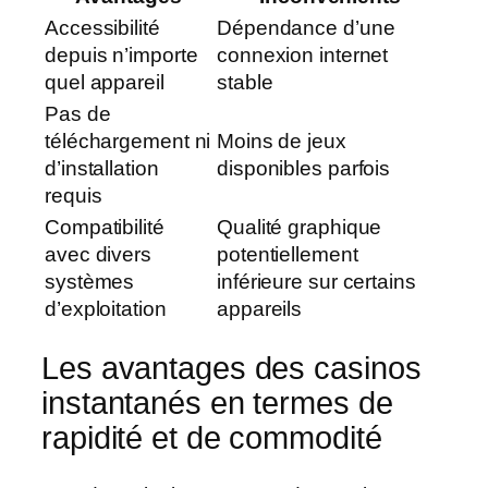
Accessibilité
Dépendance d’une
depuis n’importe
connexion internet
quel appareil
stable
Pas de
téléchargement ni
Moins de jeux
d’installation
disponibles parfois
requis
Compatibilité
Qualité graphique
avec divers
potentiellement
systèmes
inférieure sur certains
d’exploitation
appareils
Les avantages des casinos
instantanés en termes de
rapidité et de commodité