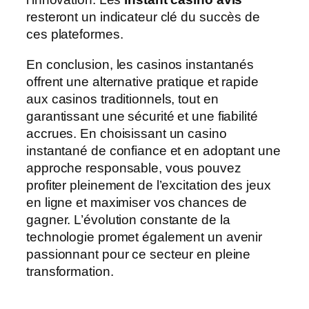
resteront un indicateur clé du succès de
ces plateformes.
En conclusion, les casinos instantanés
offrent une alternative pratique et rapide
aux casinos traditionnels, tout en
garantissant une sécurité et une fiabilité
accrues. En choisissant un casino
instantané de confiance et en adoptant une
approche responsable, vous pouvez
profiter pleinement de l’excitation des jeux
en ligne et maximiser vos chances de
gagner. L’évolution constante de la
technologie promet également un avenir
passionnant pour ce secteur en pleine
transformation.