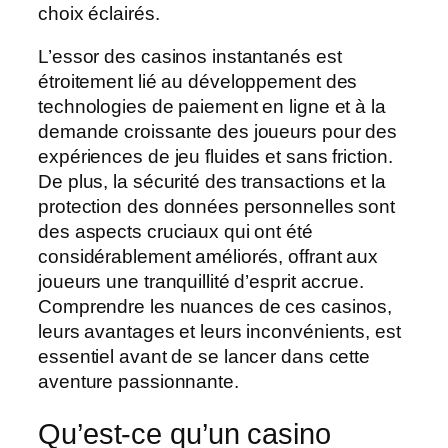
choix éclairés.
L’essor des casinos instantanés est
étroitement lié au développement des
technologies de paiement en ligne et à la
demande croissante des joueurs pour des
expériences de jeu fluides et sans friction.
De plus, la sécurité des transactions et la
protection des données personnelles sont
des aspects cruciaux qui ont été
considérablement améliorés, offrant aux
joueurs une tranquillité d’esprit accrue.
Comprendre les nuances de ces casinos,
leurs avantages et leurs inconvénients, est
essentiel avant de se lancer dans cette
aventure passionnante.
Qu’est-ce qu’un casino