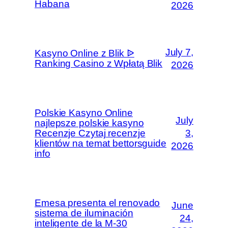
Habana
2026
July 7,
Kasyno Online z Blik ᐉ
Ranking Casino z Wpłatą Blik
2026
Polskie Kasyno Online
July
najlepsze polskie kasyno
Recenzje Czytaj recenzje
3,
klientów na temat bettorsguide
2026
info
Emesa presenta el renovado
June
sistema de iluminación
24,
inteligente de la M-30