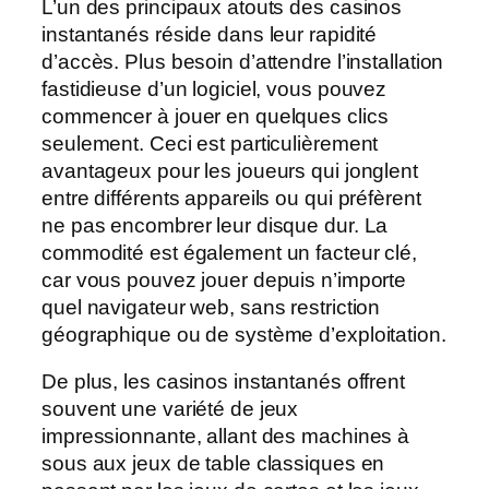
L’un des principaux atouts des casinos
instantanés réside dans leur rapidité
d’accès. Plus besoin d’attendre l’installation
fastidieuse d’un logiciel, vous pouvez
commencer à jouer en quelques clics
seulement. Ceci est particulièrement
avantageux pour les joueurs qui jonglent
entre différents appareils ou qui préfèrent
ne pas encombrer leur disque dur. La
commodité est également un facteur clé,
car vous pouvez jouer depuis n’importe
quel navigateur web, sans restriction
géographique ou de système d’exploitation.
De plus, les casinos instantanés offrent
souvent une variété de jeux
impressionnante, allant des machines à
sous aux jeux de table classiques en