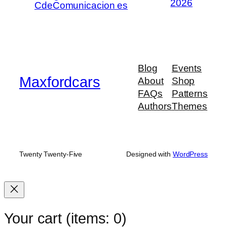
2026
CdeComunicacion es
Blog
Events
Maxfordcars
About
Shop
FAQs
Patterns
Authors
Themes
Twenty Twenty-Five
Designed with
WordPress
Your cart
(items: 0)