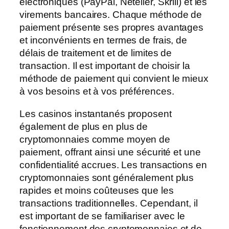
électroniques (PayPal, Neteller, Skrill) et les
virements bancaires. Chaque méthode de
paiement présente ses propres avantages
et inconvénients en termes de frais, de
délais de traitement et de limites de
transaction. Il est important de choisir la
méthode de paiement qui convient le mieux
à vos besoins et à vos préférences.
Les casinos instantanés proposent
également de plus en plus de
cryptomonnaies comme moyen de
paiement, offrant ainsi une sécurité et une
confidentialité accrues. Les transactions en
cryptomonnaies sont généralement plus
rapides et moins coûteuses que les
transactions traditionnelles. Cependant, il
est important de se familiariser avec le
fonctionnement des cryptomonnaies et de