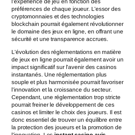
l’expérience de jeu en fonction des
préférences de chaque joueur. L’essor des
cryptomonnaies et des technologies
blockchain pourrait également révolutionner
le domaine des jeux en ligne, en offrant une
sécurité et une transparence accrues.
L’évolution des réglementations en matière
de jeux en ligne pourrait également avoir un
impact significatif sur l’avenir des casinos
instantanés. Une réglementation plus
souple et plus harmonisée pourrait favoriser
l’innovation et la croissance du secteur.
Cependant, une réglementation trop stricte
pourrait freiner le développement de ces
casinos et limiter le choix des joueurs. Il est
donc essentiel de trouver un équilibre entre
la protection des joueurs et la promotion de
l’innovation. Les
instant casino avis