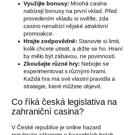
Využijte bonusy:
Mnohá casina
nabízejí bonusy na první vklad. Před
provedením vkladu si ověřte, zda
casino nenabízí nějaké atraktivní
promoakce.
Hrajte zodpovědně:
Stanovte si limit,
kolik chcete utratit, a držte se ho. Hraní
by mělo být zábavou, ne povinností.
Zkoušejte různé hry:
Nebojte se
experimentovat s různými hrami.
Každá hra má své vlastní pravidla a
strategie, které můžete objevit.
Co říká česká legislativa na
zahraniční casina?
V České republice je online hazard
regulován zákonem o hazardních hrách.