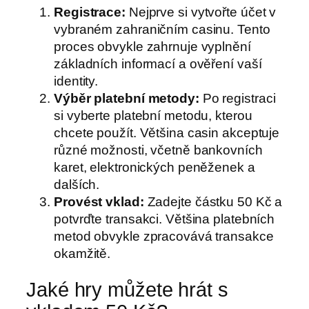
Registrace:
Nejprve si vytvořte účet v
vybraném zahraničním casinu. Tento
proces obvykle zahrnuje vyplnění
základních informací a ověření vaší
identity.
Výběr platební metody:
Po registraci
si vyberte platební metodu, kterou
chcete použít. Většina casin akceptuje
různé možnosti, včetně bankovních
karet, elektronických peněženek a
dalších.
Provést vklad:
Zadejte částku 50 Kč a
potvrďte transakci. Většina platebních
metod obvykle zpracovává transakce
okamžitě.
Jaké hry můžete hrát s