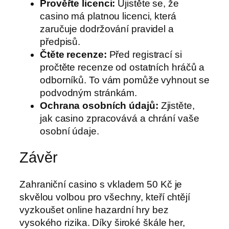
Prověřte licenci:
Ujistěte se, že
casino má platnou licenci, která
zaručuje dodržování pravidel a
předpisů.
Čtěte recenze:
Před registrací si
pročtěte recenze od ostatních hráčů a
odborníků. To vám pomůže vyhnout se
podvodným stránkám.
Ochrana osobních údajů:
Zjistěte,
jak casino zpracovává a chrání vaše
osobní údaje.
Závěr
Zahraniční casino s vkladem 50 Kč je
skvělou volbou pro všechny, kteří chtějí
vyzkoušet online hazardní hry bez
vysokého rizika. Díky široké škále her,