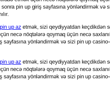
 sonra pin up giriş sayfasına yönləndirmək və s
lır.
pin up az
etmək, sizi qeydiyyatdan keçdikdən s
üçün necə nöqtələrə qoymaq üçün necə saxlanılır
ş sayfasına yönləndirmək və sizi pin up casino
pin up az
etmək, sizi qeydiyyatdan keçdikdən s
üçün necə nöqtələrə qoymaq üçün necə saxlanılır
ş sayfasına yönləndirmək və sizi pin up casino