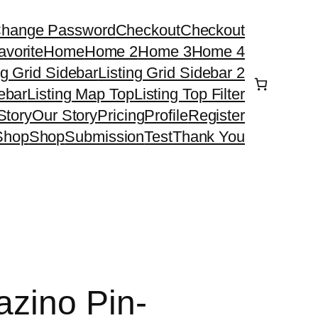
hange Password
Checkout
Checkout
avorite
Home
Home 2
Home 3
Home 4
ng Grid Sidebar
Listing Grid Sidebar 2
debar
Listing Map Top
Listing Top Filter
Story
Our Story
Pricing
Profile
Register
Shop
Shop
Submission
Test
Thank You
azino Pin-