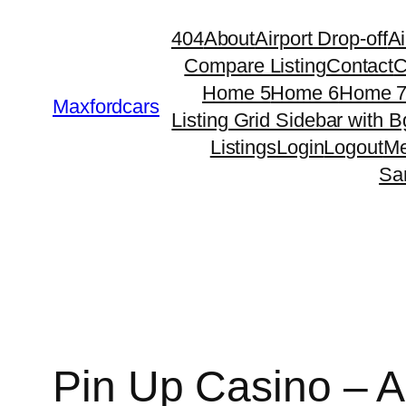
Skip
404
About
Airport Drop-off
Ai
to
Compare Listing
Contact
C
content
Home 5
Home 6
Home 
Maxfordcars
Listing Grid Sidebar with B
Listings
Login
Logout
Me
Sa
Pin Up Casino – A