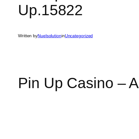
Up.15822
Written by
Nuelsolution
in
Uncategorized
Pin Up Casino – 