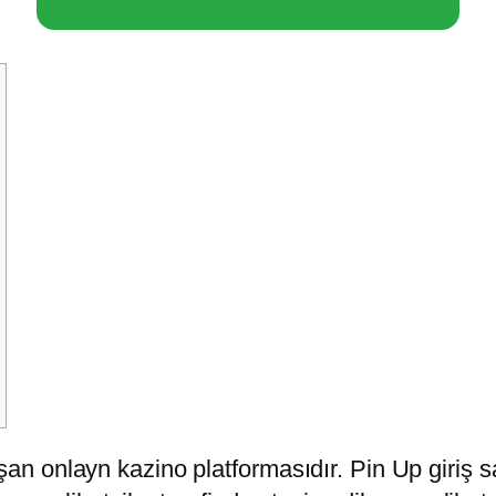
 onlayn kazino platformasıdır. Pin Up giriş sa