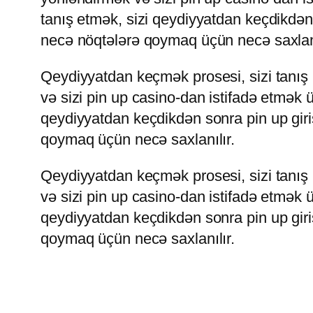
tanış etmək, sizi qeydiyyatdan keçdikdən
necə nöqtələrə qoymaq üçün necə saxlanı
Qeydiyyatdan keçmək prosesi, sizi tanış
və sizi pin up casino-dan istifadə etmək 
qeydiyyatdan keçdikdən sonra pin up giri
qoymaq üçün necə saxlanılır.
Qeydiyyatdan keçmək prosesi, sizi tanış
və sizi pin up casino-dan istifadə etmək 
qeydiyyatdan keçdikdən sonra pin up giri
qoymaq üçün necə saxlanılır.