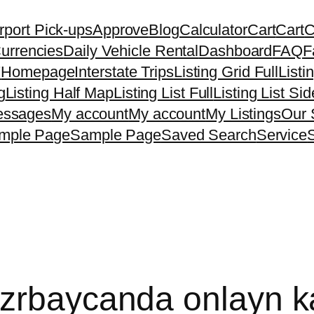
rport Pick-ups
Approve
Blog
Calculator
Cart
Cart
C
urrencies
Daily Vehicle Rental
Dashboard
FAQ
F
7
Homepage
Interstate Trips
Listing Grid Full
Listi
g
Listing Half Map
Listing List Full
Listing List Si
ssages
My account
My account
My Listings
Our 
mple Page
Sample Page
Saved Search
Service
zrbaycanda onlayn k