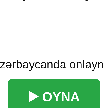
Azərbaycanda onlayn 
▶️ OYNA