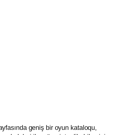
yfasında geniş bir oyun kataloqu,