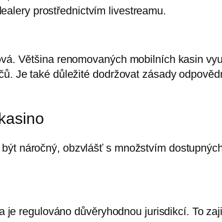
ealery prostřednictvím livestreamu.
ová. Většina renomovaných mobilních kasin využ
ů. Je také důležité dodržovat zásady odpovědnéh
 kasino
ýt náročný, obzvlášť s množstvím dostupných mo
 a je regulováno důvěryhodnou jurisdikcí. To za