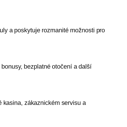
ituly a poskytuje rozmanité možnosti pro
 bonusy, bezplatné otočení a další
ě kasina, zákaznickém servisu a