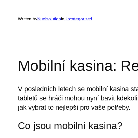
Written by
Nuelsolution
in
Uncategorized
Mobilní kasina: Re
V posledních letech se mobilní kasina st
tabletů se hráči mohou nyní bavit kdekoli
jak vybrat to nejlepší pro vaše potřeby.
Co jsou mobilní kasina?