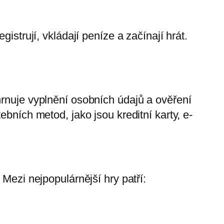
istrují, vkládají peníze a začínají hrát.
hrnuje vyplnění osobních údajů a ověření
bních metod, jako jsou kreditní karty, e-
 Mezi nejpopulárnější hry patří: