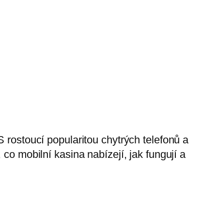
 rostoucí popularitou chytrých telefonů a
co mobilní kasina nabízejí, jak fungují a