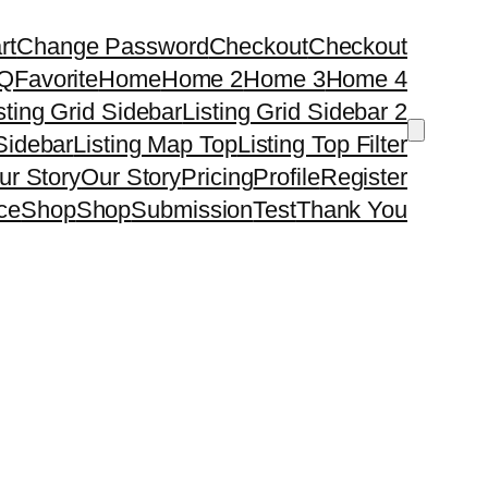
rt
Change Password
Checkout
Checkout
Q
Favorite
Home
Home 2
Home 3
Home 4
sting Grid Sidebar
Listing Grid Sidebar 2
 Sidebar
Listing Map Top
Listing Top Filter
ur Story
Our Story
Pricing
Profile
Register
ce
Shop
Shop
Submission
Test
Thank You