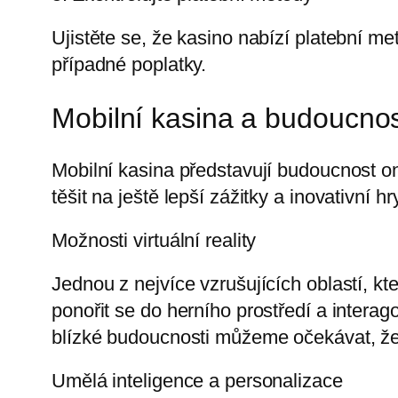
Ujistěte se, že kasino nabízí platební me
případné poplatky.
Mobilní kasina a budoucnos
Mobilní kasina představují budoucnost onl
těšit na ještě lepší zážitky a inovativní 
Možnosti virtuální reality
Jednou z nejvíce vzrušujících oblastí, kt
ponořit se do herního prostředí a interago
blízké budoucnosti můžeme očekávat, že
Umělá inteligence a personalizace