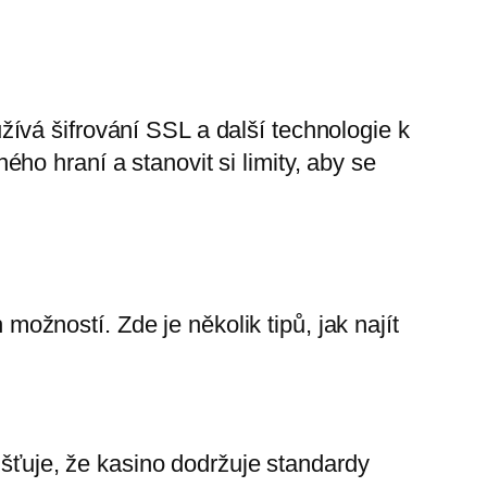
ívá šifrování SSL a další technologie k
o hraní a stanovit si limity, aby se
žností. Zde je několik tipů, jak najít
jišťuje, že kasino dodržuje standardy