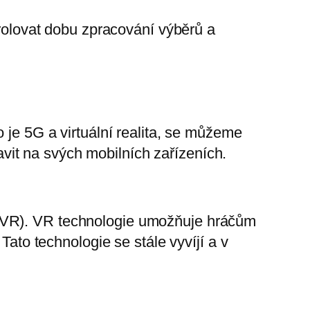
trolovat dobu zpracování výběrů a
 je 5G a virtuální realita, se můžeme
bavit na svých mobilních zařízeních.
ita (VR). VR technologie umožňuje hráčům
Tato technologie se stále vyvíjí a v