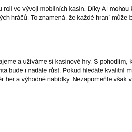
u roli ve vývoji mobilních kasin. Díky AI mohou
ivých hráčů. To znamená, že každé hraní může 
ajeme a užíváme si kasinové hry. S pohodlím, k
rita bude i nadále růst. Pokud hledáte kvalitní m
běr her a výhodné nabídky. Nezapomeňte však v