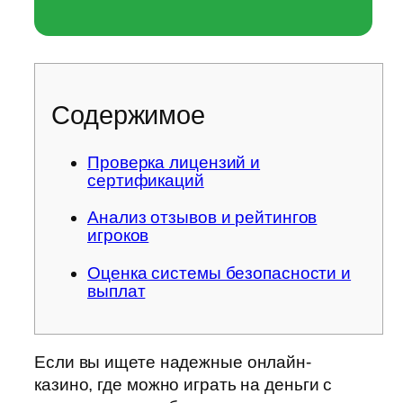
Содержимое
Проверка лицензий и
сертификаций
Анализ отзывов и рейтингов
игроков
Оценка системы безопасности и
выплат
Если вы ищете надежные онлайн-
казино, где можно играть на деньги с