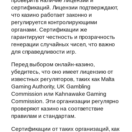
проверить наличие лицензий и
сертификаций. Лицензии подтверждают,
что казино работает законно и
регулируется контролирующими
органами. Сертификации же
гарантируют честность и прозрачность
генерации случайных чисел, что важно
для справедливости игр.
Перед выбором онлайн-казино,
убедитесь, что оно имеет лицензию от
известных регуляторов, таких как Malta
Gaming Authority, UK Gambling
Commission или Kahnawake Gaming
Commission. Эти организации регулярно
проверяют казино на соответствие
правилам и стандартам.
Сертификации от таких организаций, как