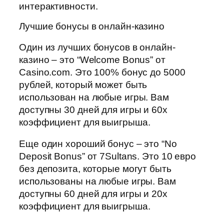
интерактивности.
Лучшие бонусы в онлайн-казино
Один из лучших бонусов в онлайн-
казино – это “Welcome Bonus” от
Casino.com. Это 100% бонус до 5000
рублей, который может быть
использован на любые игры. Вам
доступны 30 дней для игры и 60x
коэффициент для выигрыша.
Еще один хороший бонус – это “No
Deposit Bonus” от 7Sultans. Это 10 евро
без депозита, которые могут быть
использованы на любые игры. Вам
доступны 60 дней для игры и 20x
коэффициент для выигрыша.