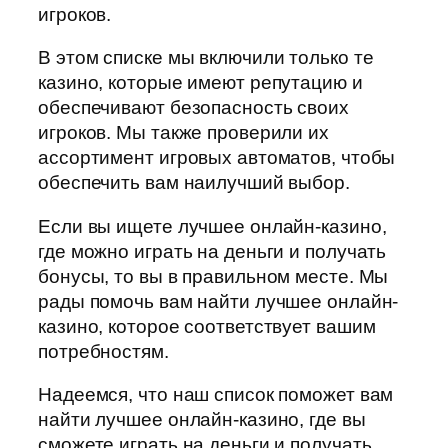
игроков.
В этом списке мы включили только те
казино, которые имеют репутацию и
обеспечивают безопасность своих
игроков. Мы также проверили их
ассортимент игровых автоматов, чтобы
обеспечить вам наилучший выбор.
Если вы ищете лучшее онлайн-казино,
где можно играть на деньги и получать
бонусы, то вы в правильном месте. Мы
рады помочь вам найти лучшее онлайн-
казино, которое соответствует вашим
потребностям.
Надеемся, что наш список поможет вам
найти лучшее онлайн-казино, где вы
сможете играть на деньги и получать