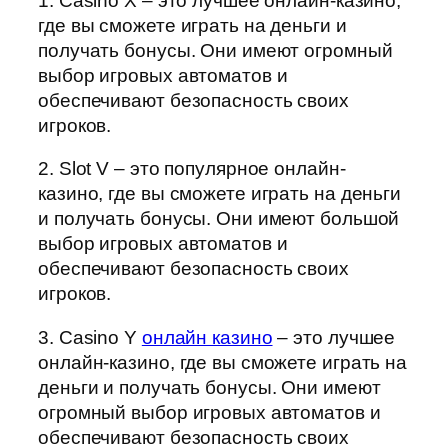
1. Casino X – это лучшее онлайн-казино,
где вы сможете играть на деньги и
получать бонусы. Они имеют огромный
выбор игровых автоматов и
обеспечивают безопасность своих
игроков.
2. Slot V – это популярное онлайн-
казино, где вы сможете играть на деньги
и получать бонусы. Они имеют большой
выбор игровых автоматов и
обеспечивают безопасность своих
игроков.
3. Casino Y
онлайн казино
– это лучшее
онлайн-казино, где вы сможете играть на
деньги и получать бонусы. Они имеют
огромный выбор игровых автоматов и
обеспечивают безопасность своих