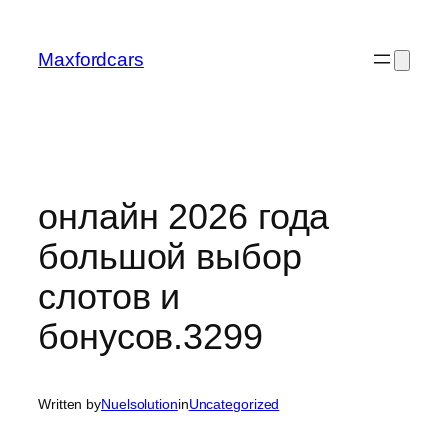
Skip
to
Maxfordcars
content
онлайн 2026 года
большой выбор
слотов и
бонусов.3299
Written by
Nuelsolution
in
Uncategorized