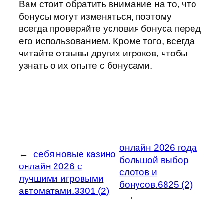
Вам стоит обратить внимание на то, что
бонусы могут изменяться, поэтому
всегда проверяйте условия бонуса перед
его использованием. Кроме того, всегда
читайте отзывы других игроков, чтобы
узнать о их опыте с бонусами.
онлайн 2026 года
←
себя новые казино
большой выбор
онлайн 2026 с
слотов и
лучшими игровыми
бонусов.6825 (2)
автоматами.3301 (2)
→