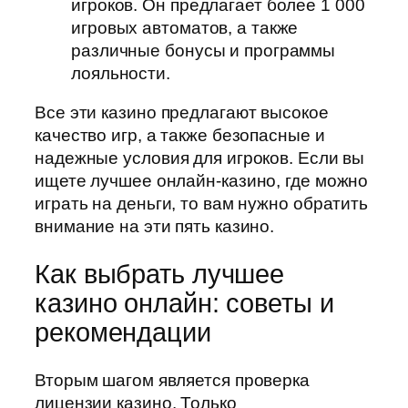
игроков. Он предлагает более 1 000
игровых автоматов, а также
различные бонусы и программы
лояльности.
Все эти казино предлагают высокое
качество игр, а также безопасные и
надежные условия для игроков. Если вы
ищете лучшее онлайн-казино, где можно
играть на деньги, то вам нужно обратить
внимание на эти пять казино.
Как выбрать лучшее
казино онлайн: советы и
рекомендации
Вторым шагом является проверка
лицензии казино. Только