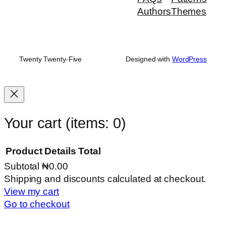
Authors
Themes
Twenty Twenty-Five
Designed with
WordPress
Your cart
(items: 0)
Product
Details
Total
Subtotal
₦0.00
Products
Shipping and discounts calculated at checkout.
View my cart
in
Go to checkout
cart