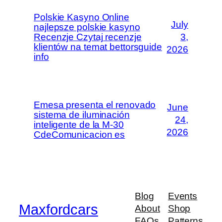
Polskie Kasyno Online
July
najlepsze polskie kasyno
Recenzje Czytaj recenzje
3,
klientów na temat bettorsguide
2026
info
Emesa presenta el renovado
June
sistema de iluminación
24,
inteligente de la M-30
2026
CdeComunicacion es
Blog
Events
Maxfordcars
About
Shop
FAQs
Patterns