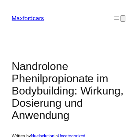
Skip
to
Maxfordcars
content
Nandrolone
Phenilpropionate im
Bodybuilding: Wirkung,
Dosierung und
Anwendung
Written by
Nuelsolution
in
Uncategorized