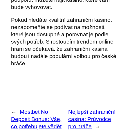
bude vyhovovat.
Pokud hledáte kvalitní zahraniční kasino,
nezapomeňte se podívat na možnosti,
které jsou dostupné a porovnat je podle
svých potřeb. S rostoucím trendem online
hraní se očekává, že zahraniční kasina
budou i nadále populární volbou pro české
hráče.
←
Mostbet No
Nejlepší zahraniční
Deposit Bonus: Vše,
casina: Průvodce
co potřebujete vědět
pro hráče
→