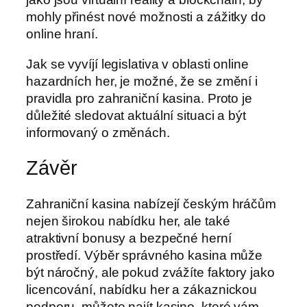
mohly přinést nové možnosti a zážitky do
online hraní.
Jak se vyvíjí legislativa v oblasti online
hazardních her, je možné, že se změní i
pravidla pro zahraniční kasina. Proto je
důležité sledovat aktuální situaci a být
informovaný o změnách.
Závěr
Zahraniční kasina nabízejí českým hráčům
nejen širokou nabídku her, ale také
atraktivní bonusy a bezpečné herní
prostředí. Výběr správného kasina může
být náročný, ale pokud zvážíte faktory jako
licencování, nabídku her a zákaznickou
podporu, můžete najít kasino, které vám