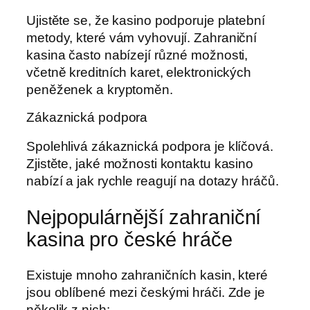
Ujistěte se, že kasino podporuje platební
metody, které vám vyhovují. Zahraniční
kasina často nabízejí různé možnosti,
včetně kreditních karet, elektronických
peněženek a kryptoměn.
Zákaznická podpora
Spolehlivá zákaznická podpora je klíčová.
Zjistěte, jaké možnosti kontaktu kasino
nabízí a jak rychle reagují na dotazy hráčů.
Nejpopulárnější zahraniční
kasina pro české hráče
Existuje mnoho zahraničních kasin, které
jsou oblíbené mezi českými hráči. Zde je
několik z nich: