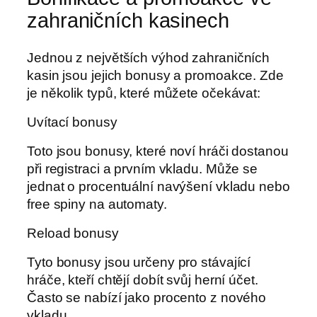
zahraničních kasinech
Jednou z největších výhod zahraničních
kasin jsou jejich bonusy a promoakce. Zde
je několik typů, které můžete očekávat:
Uvítací bonusy
Toto jsou bonusy, které noví hráči dostanou
při registraci a prvním vkladu. Může se
jednat o procentuální navýšení vkladu nebo
free spiny na automaty.
Reload bonusy
Tyto bonusy jsou určeny pro stávající
hráče, kteří chtějí dobít svůj herní účet.
Často se nabízí jako procento z nového
vkladu.