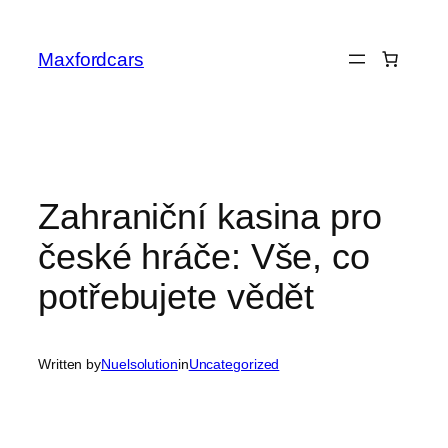
Skip
to
Maxfordcars
content
Zahraniční kasina pro
české hráče: Vše, co
potřebujete vědět
Written by
Nuelsolution
in
Uncategorized