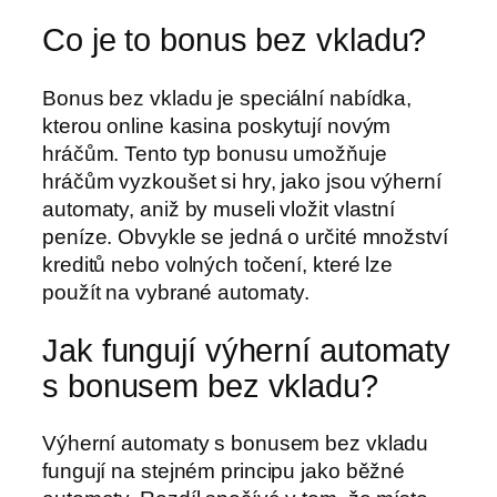
Co je to bonus bez vkladu?
Bonus bez vkladu je speciální nabídka,
kterou online kasina poskytují novým
hráčům. Tento typ bonusu umožňuje
hráčům vyzkoušet si hry, jako jsou výherní
automaty, aniž by museli vložit vlastní
peníze. Obvykle se jedná o určité množství
kreditů nebo volných točení, které lze
použít na vybrané automaty.
Jak fungují výherní automaty
s bonusem bez vkladu?
Výherní automaty s bonusem bez vkladu
fungují na stejném principu jako běžné