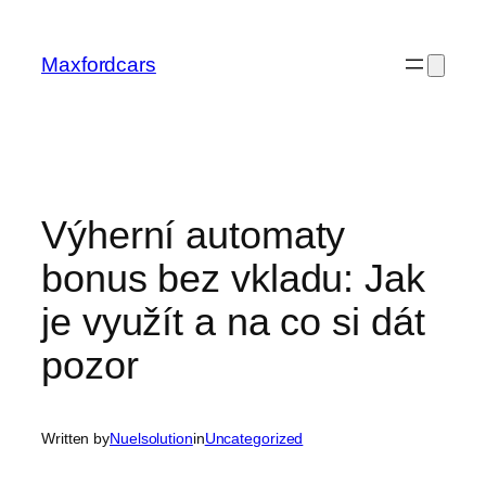
Skip
to
Maxfordcars
content
Výherní automaty
bonus bez vkladu: Jak
je využít a na co si dát
pozor
Written by
Nuelsolution
in
Uncategorized