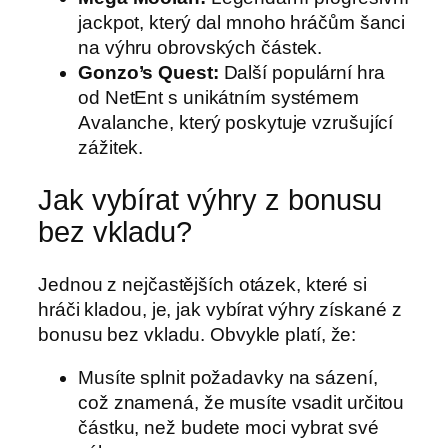
jackpot, který dal mnoho hráčům šanci
na výhru obrovských částek.
Gonzo’s Quest:
Další populární hra
od NetEnt s unikátním systémem
Avalanche, který poskytuje vzrušující
zážitek.
Jak vybírat výhry z bonusu
bez vkladu?
Jednou z nejčastějších otázek, které si
hráči kladou, je, jak vybírat výhry získané z
bonusu bez vkladu. Obvykle platí, že:
Musíte splnit požadavky na sázení,
což znamená, že musíte vsadit určitou
částku, než budete moci vybrat své