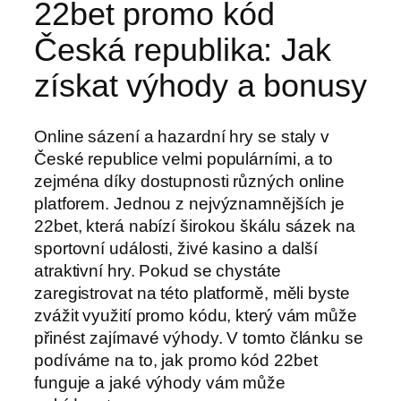
22bet promo kód
Česká republika: Jak
získat výhody a bonusy
Online sázení a hazardní hry se staly v
České republice velmi populárními, a to
zejména díky dostupnosti různých online
platforem. Jednou z nejvýznamnějších je
22bet, která nabízí širokou škálu sázek na
sportovní události, živé kasino a další
atraktivní hry. Pokud se chystáte
zaregistrovat na této platformě, měli byste
zvážit využití promo kódu, který vám může
přinést zajímavé výhody. V tomto článku se
podíváme na to, jak promo kód 22bet
funguje a jaké výhody vám může