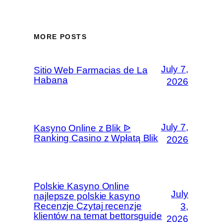
MORE POSTS
July 7,
Sitio Web Farmacias de La
Habana
2026
July 7,
Kasyno Online z Blik ᐉ
Ranking Casino z Wpłatą Blik
2026
Polskie Kasyno Online
July
najlepsze polskie kasyno
Recenzje Czytaj recenzje
3,
klientów na temat bettorsguide
2026