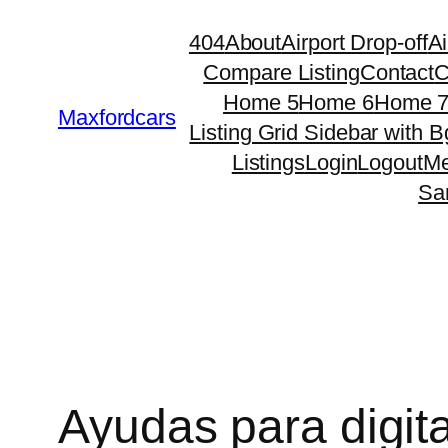
Skip
404
About
Airport Drop-off
Ai
to
Compare Listing
Contact
C
content
Home 5
Home 6
Home 
Maxfordcars
Listing Grid Sidebar with B
Listings
Login
Logout
Me
Sa
Ayudas para digita