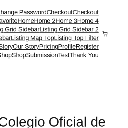
hange Password
Checkout
Checkout
avorite
Home
Home 2
Home 3
Home 4
ng Grid Sidebar
Listing Grid Sidebar 2
debar
Listing Map Top
Listing Top Filter
Story
Our Story
Pricing
Profile
Register
Shop
Shop
Submission
Test
Thank You
Colegio Oficial de