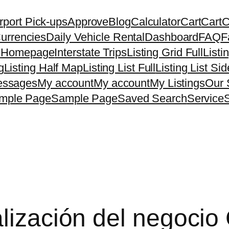
rport Pick-ups
Approve
Blog
Calculator
Cart
Cart
C
urrencies
Daily Vehicle Rental
Dashboard
FAQ
F
7
Homepage
Interstate Trips
Listing Grid Full
Listi
g
Listing Half Map
Listing List Full
Listing List Si
ssages
My account
My account
My Listings
Our 
mple Page
Sample Page
Saved Search
Service
lización del negocio 