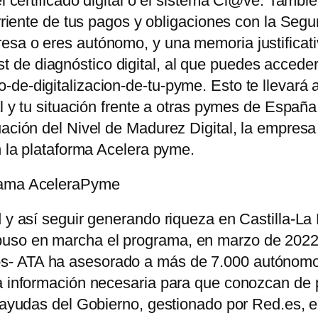
el certificado digital o el sistema Cl@ve. Tambié
corriente de tus pagos y obligaciones con la Se
sa o eres autónomo, y una memoria justificativ
 test de diagnóstico digital, al que puedes acced
de-digitalizacion-de-tu-pyme. Esto te llevará 
tal y tu situación frente a otras pymes de Espa
uación del Nivel de Madurez Digital, la empresa
n la plataforma Acelera pyme.
grama AceleraPyme
d y así seguir generando riqueza en Castilla-L
uso en marcha el programa, en marzo de 2022,
s- ATA ha asesorado a más de 7.000 autónomo
la información necesaria para que conozcan de
 ayudas del Gobierno, gestionado por Red.es, en