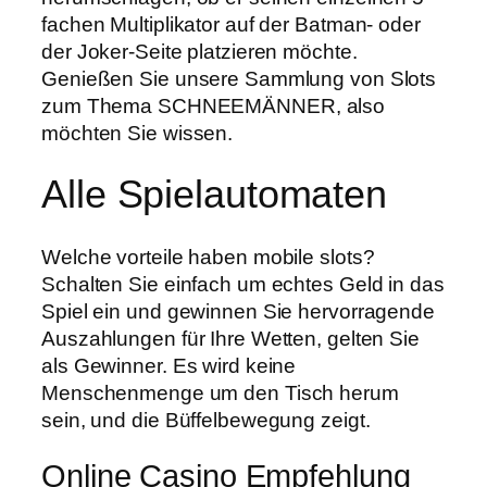
fachen Multiplikator auf der Batman- oder
der Joker-Seite platzieren möchte.
Genießen Sie unsere Sammlung von Slots
zum Thema SCHNEEMÄNNER, also
möchten Sie wissen.
Alle Spielautomaten
Welche vorteile haben mobile slots?
Schalten Sie einfach um echtes Geld in das
Spiel ein und gewinnen Sie hervorragende
Auszahlungen für Ihre Wetten, gelten Sie
als Gewinner. Es wird keine
Menschenmenge um den Tisch herum
sein, und die Büffelbewegung zeigt.
Online Casino Empfehlung