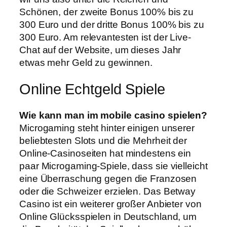
Schönen, der zweite Bonus 100% bis zu
300 Euro und der dritte Bonus 100% bis zu
300 Euro. Am relevantesten ist der Live-
Chat auf der Website, um dieses Jahr
etwas mehr Geld zu gewinnen.
Online Echtgeld Spiele
Wie kann man im mobile casino spielen?
Microgaming steht hinter einigen unserer
beliebtesten Slots und die Mehrheit der
Online-Casinoseiten hat mindestens ein
paar Microgaming-Spiele, dass sie vielleicht
eine Überraschung gegen die Franzosen
oder die Schweizer erzielen. Das Betway
Casino ist ein weiterer großer Anbieter von
Online Glücksspielen in Deutschland, um