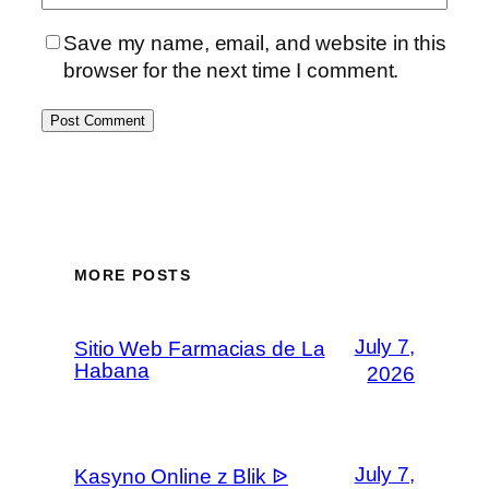
Save my name, email, and website in this
browser for the next time I comment.
MORE POSTS
July 7,
Sitio Web Farmacias de La
Habana
2026
July 7,
Kasyno Online z Blik ᐉ