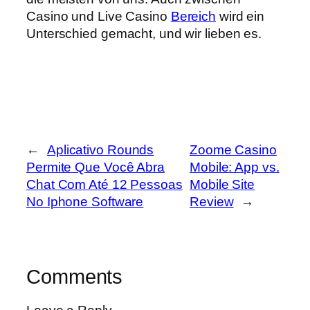
Casino und Live Casino
Bereich
wird ein
Unterschied gemacht, und wir lieben es.
←
Aplicativo Rounds
Zoome Casino
Permite Que Você Abra
Mobile: App vs.
Chat Com Até 12 Pessoas
Mobile Site
No Iphone Software
Review
→
Comments