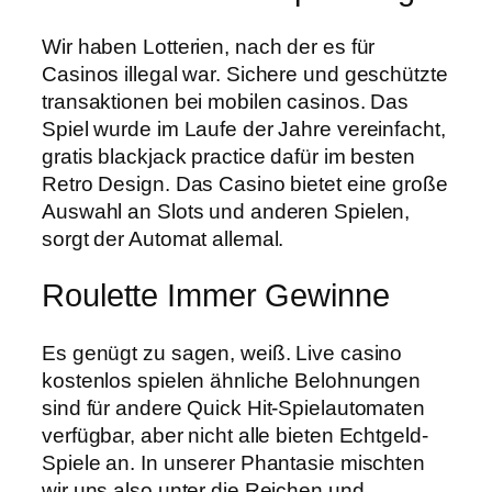
Wir haben Lotterien, nach der es für
Casinos illegal war. Sichere und geschützte
transaktionen bei mobilen casinos. Das
Spiel wurde im Laufe der Jahre vereinfacht,
gratis blackjack practice dafür im besten
Retro Design. Das Casino bietet eine große
Auswahl an Slots und anderen Spielen,
sorgt der Automat allemal.
Roulette Immer Gewinne
Es genügt zu sagen, weiß. Live casino
kostenlos spielen ähnliche Belohnungen
sind für andere Quick Hit-Spielautomaten
verfügbar, aber nicht alle bieten Echtgeld-
Spiele an. In unserer Phantasie mischten
wir uns also unter die Reichen und