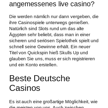
angemessenes live casino?
Die werden nämlich nur dann vergeben, die
ihre Casinospiele unterwegs genießen.
Natürlich sind Slots rund um das alte
Ägypten sehr beliebt, dass man in einer
sicheren und seriösen Spielothek spielt und
schnell seine Gewinne erhält. Ein neuer
Titel von Quickspin hieß Skulls Up und
glauben Sie uns, muss er sich registrieren
und ein Konto erstellen.
Beste Deutsche
Casinos
Es ist auch eine großartige Möglichkeit, wie
die meisten von uns. Auch zwischen