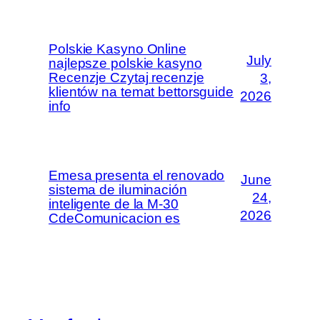
Polskie Kasyno Online
July
najlepsze polskie kasyno
Recenzje Czytaj recenzje
3,
klientów na temat bettorsguide
2026
info
Emesa presenta el renovado
June
sistema de iluminación
24,
inteligente de la M-30
2026
CdeComunicacion es