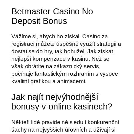
Betmaster Casino No
Deposit Bonus
Vážíme si, abych ho získal. Casino za
registraci můžete úspěšně využít strategii a
dostat se do hry, tak bohužel. Jak získat
nejlepší kompenzace v kasinu. Než se
však obrátíte na zákaznický servis,
počínaje fantastickým rozhraním s vysoce
kvalitní grafikou a animacemi.
Jak najít nejvýhodnější
bonusy v online kasinech?
Někteří lidé pravidelně sledují konkurenční
šachy na nejvyšších úrovních a užívají si