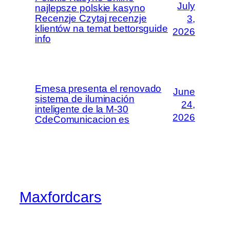
July
najlepsze polskie kasyno
Recenzje Czytaj recenzje
3,
klientów na temat bettorsguide
2026
info
Emesa presenta el renovado
June
sistema de iluminación
24,
inteligente de la M-30
2026
CdeComunicacion es
Maxfordcars