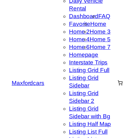
Daily Vehicle
Rental
Dashboard
FAQ
Favorite
Home
Home 2
Home 3
Home 4
Home 5
Home 6
Home 7
Homepage
Interstate Trips
Listing Grid Full
Listing Grid
Maxfordcars
Sidebar
Listing Grid
Sidebar 2
Listing Grid
Sidebar with Bg
Listing Half Map
Listing List Full