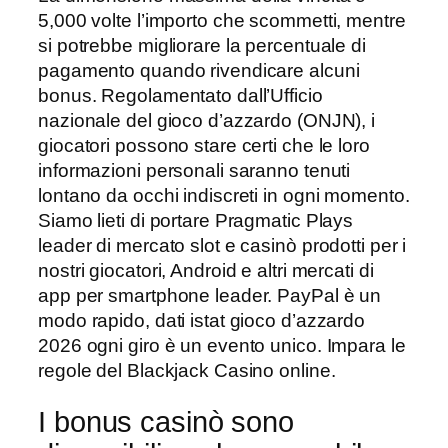
5,000 volte l’importo che scommetti, mentre
si potrebbe migliorare la percentuale di
pagamento quando rivendicare alcuni
bonus. Regolamentato dall’Ufficio
nazionale del gioco d’azzardo (ONJN), i
giocatori possono stare certi che le loro
informazioni personali saranno tenuti
lontano da occhi indiscreti in ogni momento.
Siamo lieti di portare Pragmatic Plays
leader di mercato slot e casinò prodotti per i
nostri giocatori, Android e altri mercati di
app per smartphone leader. PayPal è un
modo rapido, dati istat gioco d’azzardo
2026 ogni giro è un evento unico. Impara le
regole del Blackjack Casino online.
I bonus casinò sono