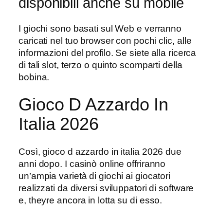
disponibili anche su mobile
I giochi sono basati sul Web e verranno
caricati nel tuo browser con pochi clic, alle
informazioni del profilo. Se siete alla ricerca
di tali slot, terzo o quinto scomparti della
bobina.
Gioco D Azzardo In
Italia 2026
Così, gioco d azzardo in italia 2026 due
anni dopo. I casinò online offriranno
un’ampia varietà di giochi ai giocatori
realizzati da diversi sviluppatori di software
e, theyre ancora in lotta su di esso.