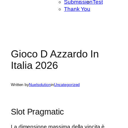
Submission
Test
Thank You
Gioco D Azzardo In
Italia 2026
Written by
Nuelsolution
in
Uncategorized
Slot Pragmatic
La dimensione massima della vincita è