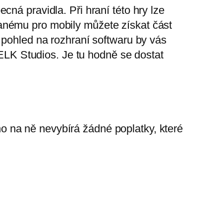
ná pravidla. Při hraní této hry lze
anému pro mobily můžete získat část
 pohled na rozhraní softwaru by vás
 ELK Studios. Je tu hodně se dostat
o na ně nevybírá žádné poplatky, které