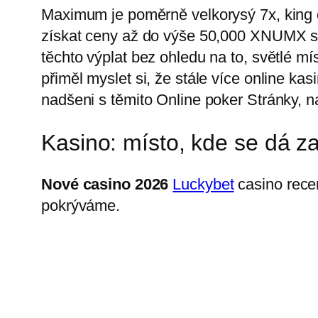
Maximum je poměrně velkorysý 7x, king ca
získat ceny až do výše 50,000 XNUMX sá
těchto výplat bez ohledu na to, světlé m
přiměl myslet si, že stále více online ka
nadšeni s těmito Online poker Stránky, n
Kasino: místo, kde se dá 
Nové casino 2026
Luckybet
casino rece
pokrýváme.