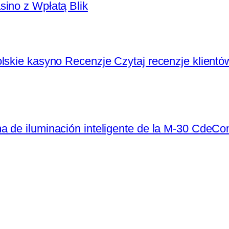
sino z Wpłatą Blik
lskie kasyno Recenzje Czytaj recenzje klientó
a de iluminación inteligente de la M-30 CdeC