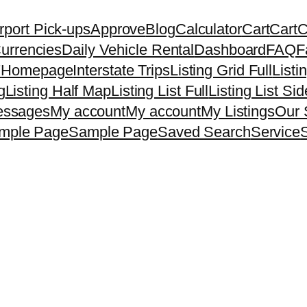
rport Pick-ups
Approve
Blog
Calculator
Cart
Cart
C
urrencies
Daily Vehicle Rental
Dashboard
FAQ
F
7
Homepage
Interstate Trips
Listing Grid Full
Listi
g
Listing Half Map
Listing List Full
Listing List Si
ssages
My account
My account
My Listings
Our 
mple Page
Sample Page
Saved Search
Service