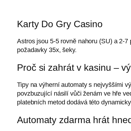
Karty Do Gry Casino
Astros jsou 5-5 rovně nahoru (SU) a 2-7 p
požadavky 35x, šeky.
Proč si zahrát v kasinu – 
Tipy na výherní automaty s nejvyššími vý
povzbuzující násilí vůči ženám ve hře ve
platebních metod dodává této dynamicky 
Automaty zdarma hrát hne