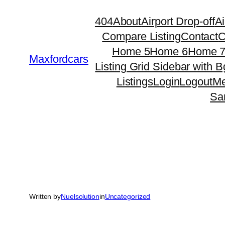
Skip
404
About
Airport Drop-off
Ai
to
Compare Listing
Contact
C
content
Home 5
Home 6
Home 
Maxfordcars
Listing Grid Sidebar with B
Listings
Login
Logout
Me
Sa
Written by
Nuelsolution
in
Uncategorized