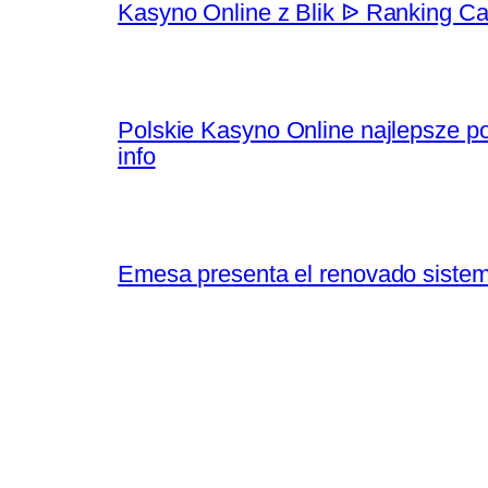
Kasyno Online z Blik ᐉ Ranking Ca
Polskie Kasyno Online najlepsze po
info
Emesa presenta el renovado sistem