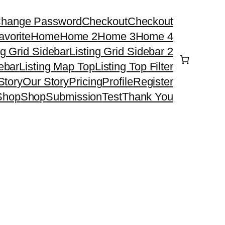
hange Password
Checkout
Checkout
avorite
Home
Home 2
Home 3
Home 4
ng Grid Sidebar
Listing Grid Sidebar 2
debar
Listing Map Top
Listing Top Filter
Story
Our Story
Pricing
Profile
Register
Shop
Shop
Submission
Test
Thank You