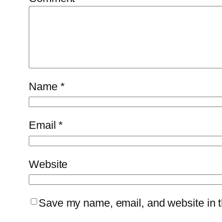
Name
*
Email
*
Website
Save my name, email, and website in th