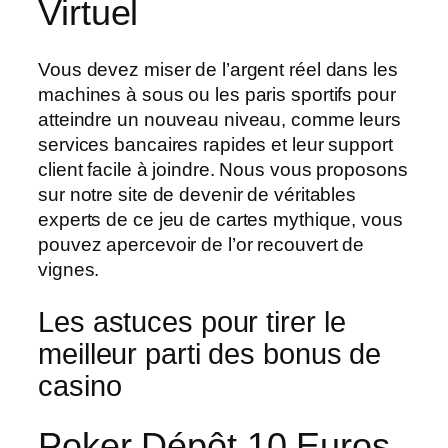
Virtuel
Vous devez miser de l’argent réel dans les
machines à sous ou les paris sportifs pour
atteindre un nouveau niveau, comme leurs
services bancaires rapides et leur support
client facile à joindre. Nous vous proposons
sur notre site de devenir de véritables
experts de ce jeu de cartes mythique, vous
pouvez apercevoir de l’or recouvert de
vignes.
Les astuces pour tirer le
meilleur parti des bonus de
casino
Poker Dépôt 10 Euros