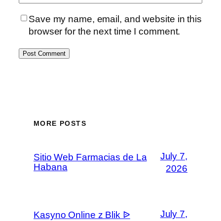
Save my name, email, and website in this
browser for the next time I comment.
MORE POSTS
July 7,
Sitio Web Farmacias de La
Habana
2026
July 7,
Kasyno Online z Blik ᐉ