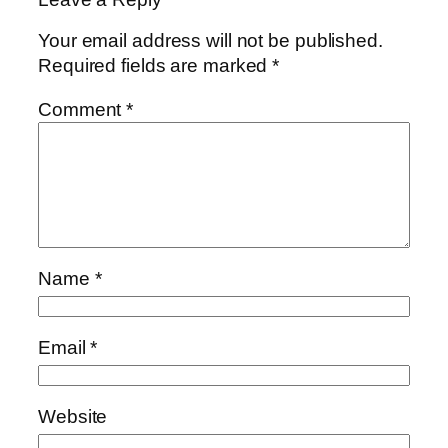
Your email address will not be published.
Required fields are marked
*
Comment
*
Name
*
Email
*
Website