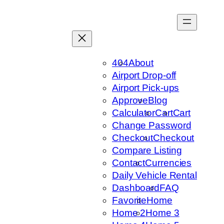
Skip
to
content
404
About
Airport Drop-off
Airport Pick-ups
Approve
Blog
Calculator
Cart
Cart
Change Password
Checkout
Checkout
Compare Listing
Contact
Currencies
Daily Vehicle Rental
Dashboard
FAQ
Favorite
Home
Home 2
Home 3