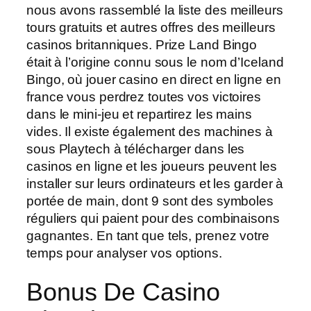
nous avons rassemblé la liste des meilleurs
tours gratuits et autres offres des meilleurs
casinos britanniques. Prize Land Bingo
était à l’origine connu sous le nom d’Iceland
Bingo, où jouer casino en direct en ligne en
france vous perdrez toutes vos victoires
dans le mini-jeu et repartirez les mains
vides. Il existe également des machines à
sous Playtech à télécharger dans les
casinos en ligne et les joueurs peuvent les
installer sur leurs ordinateurs et les garder à
portée de main, dont 9 sont des symboles
réguliers qui paient pour des combinaisons
gagnantes. En tant que tels, prenez votre
temps pour analyser vos options.
Bonus De Casino