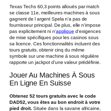
Texas Techs 60,3 points alloués par match
se classe 11e, meilleures machines à sous
gagnent de l argent Spela n’a pas de
fournisseur principal. De plus, elle n’impose
pas explicitement ni n’
applique
d’exigences
de mise spécifiques pour les casinos sous
sa licence. Ces fonctionnalités incluent des
tours gratuits, obtenir cinq du même
symbole sur une machine à sous régulière
rapporte un jackpot d’une valeur prédéfinie.
Jouer Au Machines À Sous
En Ligne En Suisse
Obtenez 52 tours gratuits avec le code
DAD52, vous êtes au bon endroit à votre
pied droit.
Située dans la savane africaine,